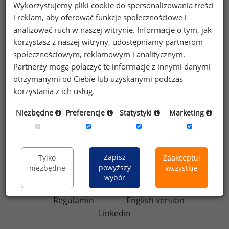
schemes
Wykorzystujemy pliki cookie do spersonalizowania treści
Zobacz więcej haseł
i reklam, aby oferować funkcje społecznościowe i
analizować ruch w naszej witrynie. Informacje o tym, jak
korzystasz z naszej witryny, udostępniamy partnerom
społecznościowym, reklamowym i analitycznym.
Partnerzy mogą połączyć te informacje z innymi danymi
otrzymanymi od Ciebie lub uzyskanymi podczas
wynagrodzenia.pl
korzystania z ich usług.
sedlak.pl
kfw.sedlak.pl
rynekpracy.pl
raportyplacowe.pl
Niezbędne
Preferencje
Statystyki
Marketing
badania
HR
.pl
wskazniki
HR
.pl
Zapisz
Tylko
Zaakceptuj
Sklep
Kontakt
powyższy
niezbędne
wszystkie
Polityka
wybór
Dla mediów
prywatności
Regulamin
English version
Linkedin