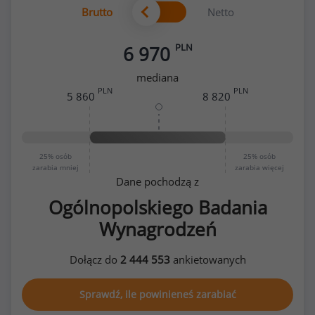
Brutto
Netto
PLN
6 970
mediana
PLN
PLN
5 860
8 820
25%
osób
25%
osób
zarabia mniej
zarabia więcej
Dane pochodzą z
Ogólnopolskiego Badania
Wynagrodzeń
Dołącz do
2 444 553
ankietowanych
Sprawdź, ile powinieneś zarabiać