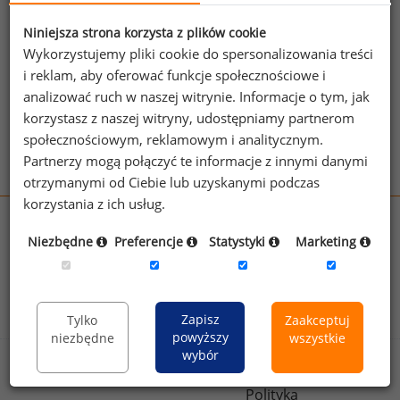
jednego z powyższych stanowisk możesz za
jego pomocą sprawdzić raporty dla
Niniejsza strona korzysta z plików cookie
pozostałych.
Wykorzystujemy pliki cookie do spersonalizowania treści
i reklam, aby oferować funkcje społecznościowe i
Wykorzystaj kod
analizować ruch w naszej witrynie. Informacje o tym, jak
korzystasz z naszej witryny, udostępniamy partnerom
Aby otrzymać darmowy kod dostępu weź udział
społecznościowym, reklamowym i analitycznym.
w
Ogólnopolskim Badaniu Wynagrodzeń
.
Partnerzy mogą połączyć te informacje z innymi danymi
otrzymanymi od Ciebie lub uzyskanymi podczas
korzystania z ich usług.
wynagrodzenia.pl
Niezbędne
Preferencje
Statystyki
Marketing
sedlak.pl
kfw.sedlak.pl
rynekpracy.pl
raportyplacowe.pl
badania
HR
.pl
wskazniki
HR
.pl
Zapisz
Tylko
Zaakceptuj
powyższy
niezbędne
wszystkie
wybór
Sklep
Kontakt
Polityka