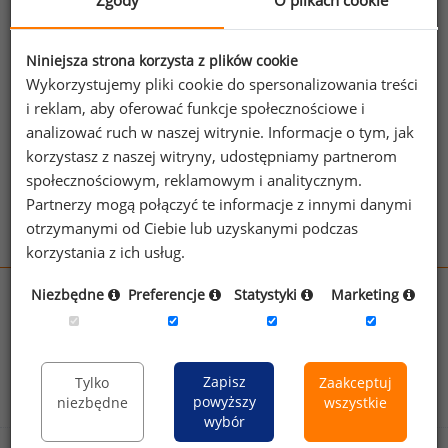
Zgody
O plikach cookie
Jeżeli posiadasz dostęp, do pełnego raportu
jednego z powyższych stanowisk możesz za
Niniejsza strona korzysta z plików cookie
jego pomocą sprawdzić raporty dla
Wykorzystujemy pliki cookie do spersonalizowania treści
pozostałych.
i reklam, aby oferować funkcje społecznościowe i
analizować ruch w naszej witrynie. Informacje o tym, jak
Wykorzystaj kod
korzystasz z naszej witryny, udostępniamy partnerom
społecznościowym, reklamowym i analitycznym.
Aby otrzymać darmowy kod dostępu weź udział
Partnerzy mogą połączyć te informacje z innymi danymi
w
Ogólnopolskim Badaniu Wynagrodzeń
.
otrzymanymi od Ciebie lub uzyskanymi podczas
korzystania z ich usług.
Niezbędne
Preferencje
Statystyki
Marketing
wynagrodzenia.pl
sedlak.pl
kfw.sedlak.pl
rynekpracy.pl
raportyplacowe.pl
badania
HR
.pl
wskazniki
HR
.pl
Zapisz
Tylko
Zaakceptuj
powyższy
niezbędne
wszystkie
wybór