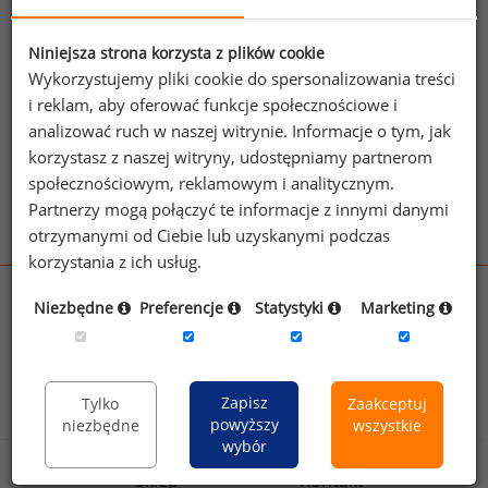
Jeżeli posiadasz dostęp, do pełnego raportu
jednego z powyższych stanowisk możesz za
jego pomocą sprawdzić raporty dla
Niniejsza strona korzysta z plików cookie
Wykorzystujemy pliki cookie do spersonalizowania treści
pozostałych.
i reklam, aby oferować funkcje społecznościowe i
Wykorzystaj kod
analizować ruch w naszej witrynie. Informacje o tym, jak
korzystasz z naszej witryny, udostępniamy partnerom
Aby otrzymać darmowy kod dostępu weź udział
społecznościowym, reklamowym i analitycznym.
w
Ogólnopolskim Badaniu Wynagrodzeń
.
Partnerzy mogą połączyć te informacje z innymi danymi
otrzymanymi od Ciebie lub uzyskanymi podczas
korzystania z ich usług.
wynagrodzenia.pl
Niezbędne
Preferencje
Statystyki
Marketing
sedlak.pl
kfw.sedlak.pl
rynekpracy.pl
raportyplacowe.pl
badania
HR
.pl
wskazniki
HR
.pl
Zapisz
Tylko
Zaakceptuj
powyższy
niezbędne
wszystkie
wybór
Sklep
Kontakt