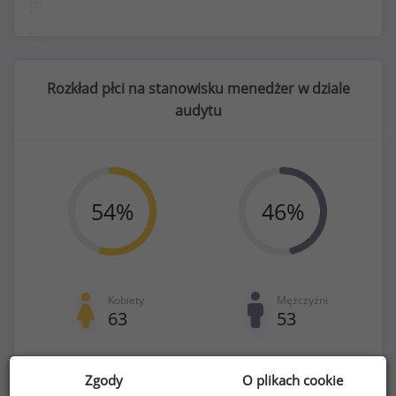
Rozkład płci na stanowisku menedżer w dziale
audytu
54
%
46
%
Kobiety
Mężczyźni
63
53
Zgody
O plikach cookie