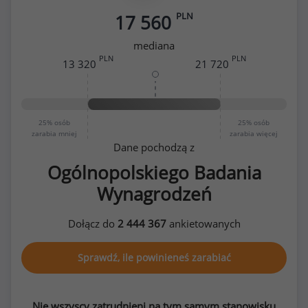
PLN
17 560
mediana
PLN
PLN
13 320
21 720
25%
osób
25%
osób
zarabia mniej
zarabia więcej
Dane pochodzą z
Ogólnopolskiego Badania
Wynagrodzeń
Dołącz do
2 444 367
ankietowanych
Sprawdź, ile powinieneś zarabiać
Nie wszyscy zatrudnieni na tym samym stanowisku