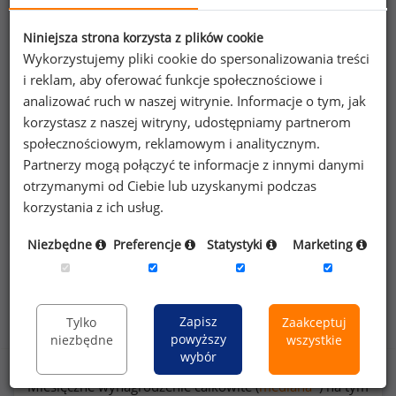
Niniejsza strona korzysta z plików cookie
Poszukujesz szczegółowych danych o
Wykorzystujemy pliki cookie do spersonalizowania treści
wynagrodzeniach
menedżerów w działach
i reklam, aby oferować funkcje społecznościowe i
audytu
lub na innych stanowiskach?
analizować ruch w naszej witrynie. Informacje o tym, jak
korzystasz z naszej witryny, udostępniamy partnerom
społecznościowym, reklamowym i analitycznym.
Dowiedz się więcej
Partnerzy mogą połączyć te informacje z innymi danymi
otrzymanymi od Ciebie lub uzyskanymi podczas
Wykorzystaj kod
korzystania z ich usług.
Niezbędne
Preferencje
Statystyki
Marketing
Rozkład zarobków na stanowisku menedżer w
dziale audytu
Zapisz
Tylko
Zaakceptuj
powyższy
niezbędne
wszystkie
wybór
Miesięczne wynagrodzenie całkowite (
mediana
*) na tym