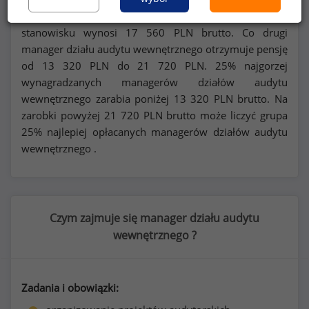
Miesięczne wynagrodzenie całkowite (
mediana
*) na tym
stanowisku wynosi
17 560
PLN brutto. Co drugi
manager działu audytu wewnętrznego otrzymuje pensję
od
13 320
PLN do
21 720
PLN. 25% najgorzej
wynagradzanych managerów działów audytu
wewnętrznego zarabia poniżej
13 320
PLN brutto. Na
zarobki powyżej
21 720
PLN brutto może liczyć grupa
25% najlepiej opłacanych managerów działów audytu
wewnętrznego .
Czym zajmuje się manager działu audytu
wewnętrznego ?
Zadania i obowiązki: