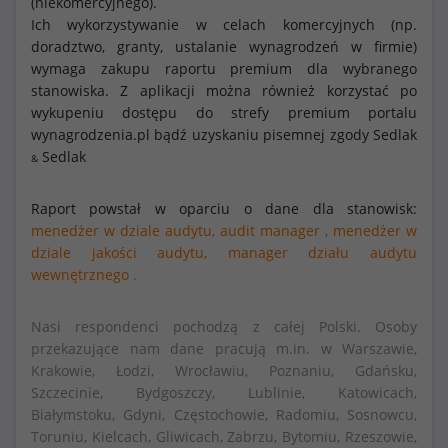
(niekomercyjnego).
Ich wykorzystywanie w celach komercyjnych (np.
doradztwo, granty, ustalanie wynagrodzeń w firmie)
wymaga zakupu raportu premium dla wybranego
stanowiska. Z aplikacji można również korzystać po
wykupeniu dostępu do strefy premium portalu
wynagrodzenia.pl bądź uzyskaniu pisemnej zgody Sedlak
Sedlak
&
Raport powstał w oparciu o dane dla stanowisk:
menedżer w dziale audytu,
audit manager ,
menedżer w
dziale jakości audytu,
manager działu audytu
wewnętrznego .
Nasi respondenci pochodzą z całej Polski. Osoby
przekazujące nam dane pracują m.in. w Warszawie,
Krakowie, Łodzi, Wrocławiu, Poznaniu, Gdańsku,
Szczecinie, Bydgoszczy, Lublinie, Katowicach,
Białymstoku, Gdyni, Częstochowie, Radomiu, Sosnowcu,
Toruniu, Kielcach, Gliwicach, Zabrzu, Bytomiu, Rzeszowie,