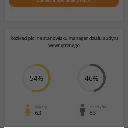
Odbierz indywidualny raport
Rozkład płci na stanowisku manager działu audytu
wewnętrznego
54
%
46
%
Kobiety
Mężczyźni
63
53