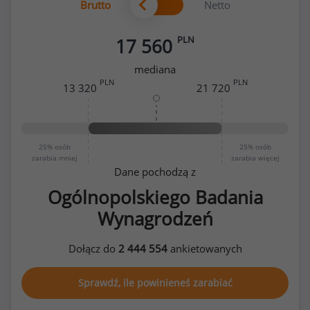
Brutto
Netto
PLN
17 560
mediana
PLN
PLN
13 320
21 720
25%
osób
25%
osób
zarabia mniej
zarabia więcej
Dane pochodzą z
Ogólnopolskiego Badania
Wynagrodzeń
Dołącz do
2 444 554
ankietowanych
Sprawdź, ile powinieneś zarabiać