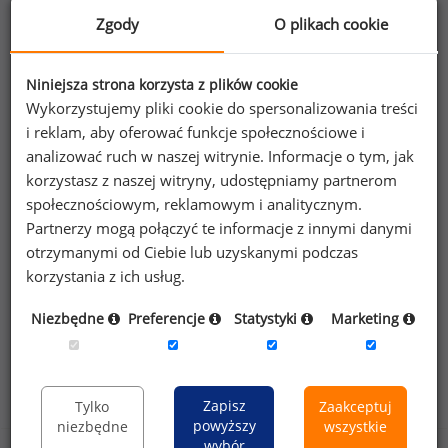
Zgody
O plikach cookie
Niniejsza strona korzysta z plików cookie
Poszukujesz szczegółowych danych o
Wykorzystujemy pliki cookie do spersonalizowania treści
wynagrodzeniach
managerów działów audytu
i reklam, aby oferować funkcje społecznościowe i
wewnętrznego
lub na innych stanowiskach?
analizować ruch w naszej witrynie. Informacje o tym, jak
korzystasz z naszej witryny, udostępniamy partnerom
Dowiedz się więcej
społecznościowym, reklamowym i analitycznym.
Partnerzy mogą połączyć te informacje z innymi danymi
otrzymanymi od Ciebie lub uzyskanymi podczas
Wykorzystaj kod
korzystania z ich usług.
Niezbędne
Preferencje
Statystyki
Marketing
Rozkład zarobków na stanowisku manager działu
audytu wewnętrznego
Zapisz
Tylko
Zaakceptuj
powyższy
niezbędne
wszystkie
wybór