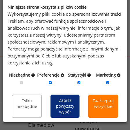
źródło: CNBC.com
Niniejsza strona korzysta z plików cookie
Wykorzystujemy pliki cookie do spersonalizowania treści
i reklam, aby oferować funkcje społecznościowe i
Zobacz więcej ciekawostek
analizować ruch w naszej witrynie. Informacje o tym, jak
korzystasz z naszej witryny, udostępniamy partnerom
społecznościowym, reklamowym i analitycznym.
Partnerzy mogą połączyć te informacje z innymi danymi
otrzymanymi od Ciebie lub uzyskanymi podczas
korzystania z ich usług.
wynagrodzenia.pl
sedlak.pl
kfw.sedlak.pl
Niezbędne
Preferencje
Statystyki
Marketing
rynekpracy.pl
raportyplacowe.pl
badania
HR
.pl
wskazniki
HR
.pl
Zapisz
Tylko
Zaakceptuj
powyższy
niezbędne
wszystkie
wybór
Sklep
Kontakt
Polityka
Dla mediów
prywatności