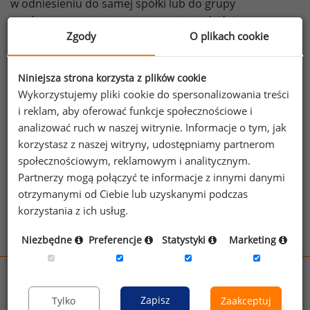
w odniesieniu do samej spółki lub do grupy
porównawczej, autorzy proponują podejście oparte
Zgody
O plikach cookie
na realizacji kamieni milowych. Kamienie te miałyby być
przełomowymi wydarzeniami w działalności firmy, które
prowadzą do znacznego polepszenia jej wyników.
Niniejsza strona korzysta z plików cookie
Dobrym przykładem firmy stosującej taki plan jest
Wykorzystujemy pliki cookie do spersonalizowania treści
np. Tesla. Więcej na
Paygovernance
i reklam, aby oferować funkcje społecznościowe i
źródło: PayGovernance
analizować ruch w naszej witrynie. Informacje o tym, jak
korzystasz z naszej witryny, udostępniamy partnerom
społecznościowym, reklamowym i analitycznym.
Zobacz więcej ciekawostek
Partnerzy mogą połączyć te informacje z innymi danymi
otrzymanymi od Ciebie lub uzyskanymi podczas
korzystania z ich usług.
Niezbędne
Preferencje
Statystyki
Marketing
wynagrodzenia.pl
sedlak.pl
kfw.sedlak.pl
Zapisz
Tylko
Zaakceptuj