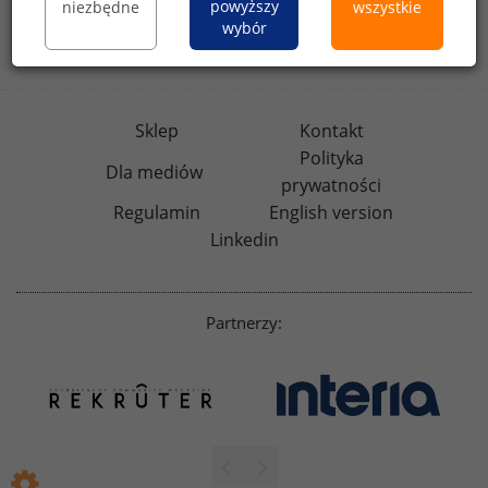
powyższy
niezbędne
wszystkie
rynekpracy.pl
raportyplacowe.pl
wybór
badania
HR
.pl
wskazniki
HR
.pl
Sklep
Kontakt
Polityka
Dla mediów
prywatności
Regulamin
English version
Linkedin
Partnerzy: