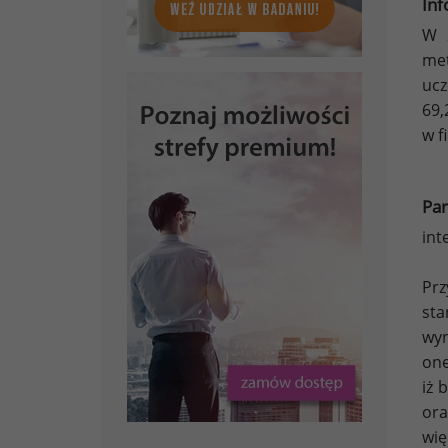
Inf
W 
me
ucz
69,
w f
Par
int
Pr
sta
wyn
one
iż 
ora
wię