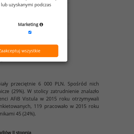
e lub uzyskanymi podczas
4 620
6 050
Marketing
4 500
7 500
Zaakceptuj wszystkie
zone przez Sedlak
Sedlak w 2015 roku
&
ób
ały przeciętnie 6 000 PLN. Spośród nich
icze (29%). W stolicy zatrudnienie znalazło
nci AFiB Vistula w 2015 roku otrzymywali
ankietowanych, 119 pracowało w 2015 roku
nikami 45 (24%).
diów II stopnia