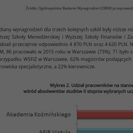
Źródło: Ogólnopolskie Badanie Wynagrodzeń (OBW) przeprowad
iany wynagrodzeń dla trzech kolejnych szkół były niższe n
szej Szkoły Menedżerskiej i Wyższej Szkoły Finansów i Z
abiali przeciętnie odpowiednio 4 870 PLN oraz 4 620 PLN.
, 86 pracowało w 2015 roku w Warszawie (73%), 71 było spe
rzypadku WSFiZ w Warszawie, 62% magistrów podających j
nowiska specjalistyczne, a 22% kierownicze.
Wykres 2. Udział pracowników na stanow
wśród absolwentów studiów II stopnia wybranych ucz