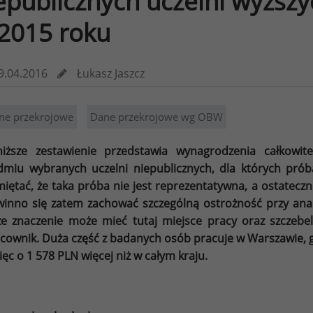
epublicznych uczelni wyższy
2015 roku
9.04.2016
Łukasz Jaszcz
ne przekrojowe
Dane przekrojowe wg OBW
iższe zestawienie przedstawia wynagrodzenia całkowi
dmiu wybranych uczelni niepublicznych, dla których pró
iętać, że taka próba nie jest reprezentatywna, a ostateczn
inno się zatem zachować szczególną ostrożność przy analiz
e znaczenie może mieć tutaj miejsce pracy oraz szczebel
cownik. Duża część z badanych osób pracuje w Warszawie, 
ięc o 1 578 PLN więcej niż w całym kraju.