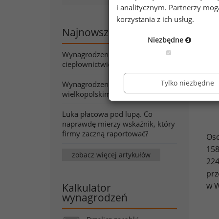
i analitycznym. Partnerzy mo
korzystania z ich usług.
Najnowsze artykuły
Niezbędne
Wynagrodzenia w energetyce i
ciepłownictwie wiosną 2026
Tylko niezbędne
Wynagrodzenia w województwie
wielkopolskim wiosną 2026
Luka płacowa pod lupą. Co
naprawdę mierzy wskaźnik, który
firmy zaczną raportować?
Oso
158
zobacz więcej artykułów
224
prz
w W
Kalkulator
wynagrodzeń