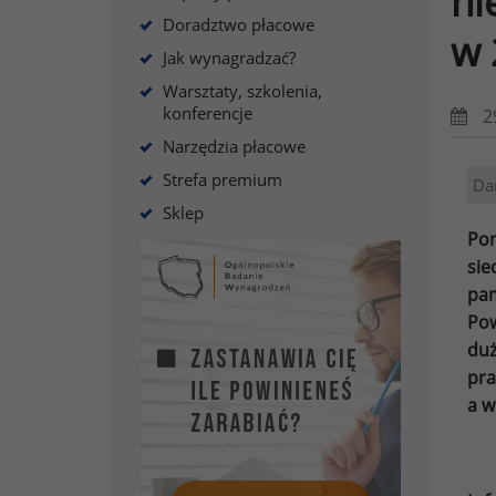
ni
Doradztwo płacowe
w 
Jak wynagradzać?
Warsztaty, szkolenia,
konferencje
2
Narzędzia płacowe
Strefa premium
Da
Sklep
Pon
sie
pam
Pow
duż
pra
a w