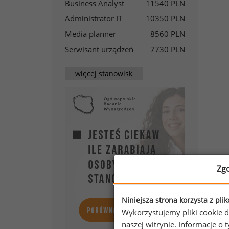
Business Analyst
11540 PLN
Administrator IT
10350 PLN
Media planner
8560 PLN
Serwisant urządzeń
7730 PLN
więcej stanowisk
Zg
Niniejsza strona korzysta z pli
Wykorzystujemy pliki cookie d
naszej witrynie. Informacje 