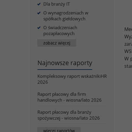
Dla branży IT
O wynagrodzeniach w
spółkach giełdowych
O świadczeniach
Med
pozapłacowych
Wyż
zobacz więcej
zar
WSM
W p
Najnowsze raporty
sta
Kompleksowy raport wskaźnikiHR
2026
Raport płacowy dla firm
handlowych - wiosna/lato 2026
Raport płacowy dla branży
spożywczej - wiosna/lato 2026
więcej raportów