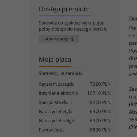
Dostęp premium
Da
Sprawdź co zyskasz wykupując
Pon
pełny dostęp do naszego portalu
sie
zobacz więcej
pam
Pow
Moja płaca
duż
pra
Sprawdź, ile zarabia:
a w
Asystent zarządu
7320 PLN
Ze
Inżynier elektronik
10710 PLN
mag
Specjalista ds. IT
8270 PLN
(84
Nauczyciel etyki
6970 PLN
Abs
359
Nauczyciel religii
6970 PLN
(79
Farmaceuta
8800 PLN