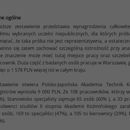
ne ogólne
iższe zestawienie przedstawia wynagrodzenia całkowi
dmiu wybranych uczelni niepublicznych, dla których pró
iętać, że taka próba nie jest reprezentatywna, a ostateczn
inno się zatem zachować szczególną ostrożność przy analiz
e znaczenie może mieć tutaj miejsce pracy oraz szczebel
cownik. Duża część z badanych osób pracuje w Warszawie, 
ięc o 1 578 PLN więcej niż w całym kraju.
stawienie otwiera Polsko-Japońska Akademia Technik
istrów wyniosła 9 000 PLN. Ze 108 pracowników, którzy w
%). Stanowisko specjalisty zajmuje 65 osób (60% ), a 33 p
olwenci studiów II stopnia Akademii Koźmińskiego zara
 osób, 169 to specjaliści (47%), a 105 to kierownicy (29%
%).