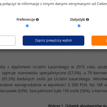
gą połączyć te informacje z innymi danymi otrzymanymi od Ciebi
Wyższa Szkoła Finansów
6
i Zarządzania w
117
3 000
Warszawie
Preferencje
Statystyki
Szkoła Wyższa
7
350
3 000
Psychologii Społecznej
Zapisz powyższy wybór
Źródło: Ogólnopolskie Badanie Wynagrodzeń (OBW) przeprowad
*próba większa niż 100 os
by z dyplomem Uczelni Łazarskiego w 2015 roku zarabi
 zajmuje stanowiska specjalistyczne (57,5%), a 79 kierown
 (81,5%) badanych osób po Uczelni Łazarskiego. Absolwe
eciętne wynagrodzenie w wysokości 5 500 PLN. Na 188 
arszawie (63%). Specjalistami było 105 osób (56%), a kierow
Wykres 1. Odsetek absolwentów stu