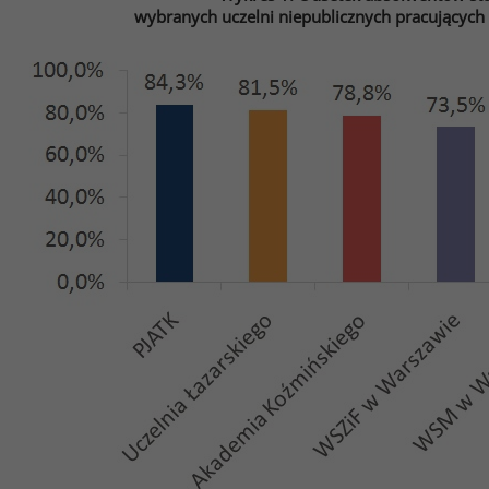
wybranych uczelni niepublicznych pracującyc