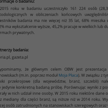
ormacje o badaniu:
2015 roku w badaniu uczestniczyło 161 224 osób (28,3
todologicznych w obliczeniach końcowych uwzględnil
estników badania ma nie więcej niż 35 lat, 68% mieszka
2% ma wykształcenie wyższe, 45,2% pracuje w wielkich lub d
irmach prywatnych.
tnerzy badania:
eria.pl, gazeta.pl
zypominamy, że głównym celem OBW jest prezentacja
nowiskach (m.in. poprzez moduł
Moja Płaca
). W związku z t
iki przekrojowe (dla województw, branż, szczebli) nal
 jedynie konkretną badaną próbę. Porównując wyniki z po
brały w nich udział inne osoby. W 2015 roku niektóre dane 
z mediany dla części branż, są niższe niż w 2014 roku. Wyn
cej osób zatrudnionych na stanowiskach szeregowych oraz 