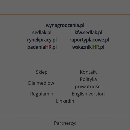
wynagrodzenia.pl
sedlak.pl
kfw.sedlak.pl
rynekpracy.pl
raportyplacowe.pl
badania
HR
.pl
wskazniki
HR
.pl
Sklep
Kontakt
Polityka
Dla mediów
prywatności
Regulamin
English version
Linkedin
Partnerzy: