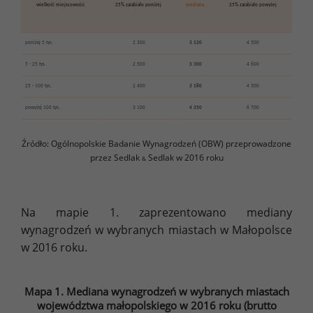
wielkość miejscowości
25% zarabiało poniżej
mediana
25% zarabiało powyżej
poniżej 5 tys.
2 300
3 120
4 500
5 - 25 tys.
2 500
3 300
4 600
25 - 100 tys.
2 400
3 180
4 300
powyżej 100 tys.
3 100
4 350
6 700
Źródło: Ogólnopolskie Badanie Wynagrodzeń (OBW) przeprowadzone
przez Sedlak
Sedlak w 2016 roku
&
Na mapie 1. zaprezentowano mediany
wynagrodzeń w wybranych miastach w Małopolsce
w 2016 roku.
Mapa 1. Mediana wynagrodzeń w wybranych miastach
województwa małopolskiego w 2016 roku (brutto