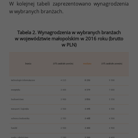
W kolejnej tabeli zaprezentowano wynagrodzenia
w wybranych branżach.
Tabela 2. Wynagrodzenia w wybranych branżach
w województwie małopolskim w 2016 roku (brutto
w PLN)
branża
25% zarabiało poniżej
mediana
25% zarabiało powyżej
technologie informatyczne
4 215
6 250
9 500
energetyka
3 400
4 579
7 000
budownictwo
2 900
3 850
5 550
transport i logistyka
2 500
3 496
4 500
ochrona środowiska
2 765
3 468
4 500
handel
2 500
3 400
4 900
nauka, szkolnictwo
2 590
3 200
4 400