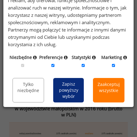
i reklam, aby oferować funkcje społecznościowe i
analizować ruch w naszej witrynie. Informacje o tym, jak
korzystasz z naszej witryny, udostępniamy partnerom
społecznościowym, reklamowym i analitycznym.
Partnerzy mogą połączyć te informacje z innymi danymi
Źródło: Ogólnopolskie Badanie Wynagrodzeń (OBW) przeprowadzone
otrzymanymi od Ciebie lub uzyskanymi podczas
przez Sedlak
Sedlak w 2016 roku
&
korzystania z ich usług.
Niezbędne
Preferencje
Statystyki
Marketing
Więcej danych na temat wynagrodzeń różnych
zawodach i na różnych stanowiskach znajdą
Państwo w aplikacji
Moja Płaca
.
Zapisz
Tylko
Zaakceptuj
powyższy
niezbędne
wszystkie
wybór
Tabela 3. Wynagrodzenia w przedsiębiorstwach
o różnym pochodzeniu kapitału
w województwie małopolskim w 2016 roku (brutto
w PLN)
rodzaj przedsiębiorstwa
25% zarabiało poniżej
mediana
25% zarabiało powyżej