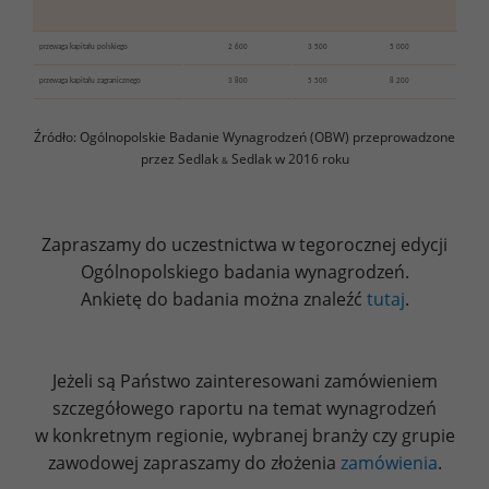
przewaga kapitału polskiego
2 600
3 500
5 000
przewaga kapitału zagranicznego
3 800
5 500
8 200
Źródło: Ogólnopolskie Badanie Wynagrodzeń (OBW) przeprowadzone
przez Sedlak
Sedlak w 2016 roku
&
Zapraszamy do uczestnictwa w tegorocznej edycji
Ogólnopolskiego badania wynagrodzeń.
Ankietę do badania można znaleźć
tutaj
.
Jeżeli są Państwo zainteresowani zamówieniem
szczegółowego raportu na temat wynagrodzeń
w konkretnym regionie, wybranej branży czy grupie
zawodowej zapraszamy do złożenia
zamówienia
.