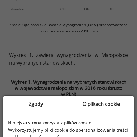
służba zdrowia
2 400
3 166
4 500
Źródło: Ogólnopolskie Badanie Wynagrodzeń (OBW) przeprowadzone
przez Sedlak
Sedlak w 2016 roku
&
Wykres 1. zawiera wynagrodzenia w Małopolsce
na wybranych stanowiskach.
Wykres 1. Wynagrodzenia na wybranych stanowiskach
w województwie małopolskim w 2016 roku (brutto
w PLN)
Zgody
O plikach cookie
Niniejsza strona korzysta z plików cookie
Wykorzystujemy pliki cookie do spersonalizowania treści