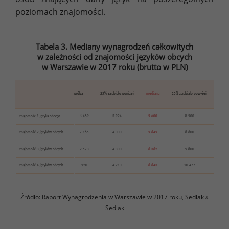
poziomach znajomości.
Tabela 3. Mediany wynagrodzeń całkowitych
w zależności od znajomości języków obcych
w Warszawie w 2017 roku (brutto w PLN)
próba
25% zarabiało poniżej
mediana
25% zarabiało powyżej
znajomość 1 języka obcego
8 469
3 924
5 600
8 500
znajomość 2 języków obcych
7 165
4 000
5 645
8 600
znajomość 3 języków obcych
2 573
4 300
6 362
9 800
znajomość 4 języków obcych
520
4 210
6 643
10 477
Źródło: Raport Wynagrodzenia w Warszawie w 2017 roku, Sedlak
&
Sedlak