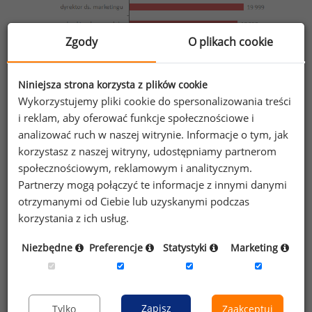
Zgody
O plikach cookie
Niniejsza strona korzysta z plików cookie
Źródło: Raport Wynagrodzenia w Warszawie w 2017 roku, Sedlak
&
Wykorzystujemy pliki cookie do spersonalizowania treści
Sedlak
i reklam, aby oferować funkcje społecznościowe i
analizować ruch w naszej witrynie. Informacje o tym, jak
korzystasz z naszej witryny, udostępniamy partnerom
Najniżej opłacanymi spośród badanych okazało się
społecznościowym, reklamowym i analitycznym.
w Warszawie stanowisko sprzedawca/kasjer
Partnerzy mogą połączyć te informacje z innymi danymi
(2 700 PLN), nauczyciel kontraktowy (3 000 PLN)
otrzymanymi od Ciebie lub uzyskanymi podczas
oraz recepcjonista (3 000 PLN).
korzystania z ich usług.
Niezbędne
Preferencje
Statystyki
Marketing
Wykres 3. Mediany wynagrodzeń całkowitych
na wybranych stanowiskach w Warszawie w 2017 roku
(brutto w PLN)
Zapisz
Tylko
Zaakceptuj