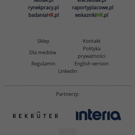
sedlak.pl
kfw.sedlak.pl
rynekpracy.pl
raportyplacowe.pl
badania
HR
.pl
wskazniki
HR
.pl
Sklep
Kontakt
Polityka
Dla mediów
prywatności
Regulamin
English version
Linkedin
Partnerzy: