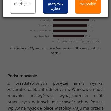
powyższy
niezbędne
wszystkie
wybór
Źródło: Raport Wynagrodzenia w Warszawie w 2017 roku, Sedlak
&
Sedlak
Podsumowanie
Z przedstawionych powyżej analiz wynika,
że zarobki osób zatrudnionych w Warszawie nadal
znacznie przewyższają wynagrodzenia osób
pracujących w innych miejscowościach w Polsce.
Wpływ na wysokie płace w stolicy kraju ma przede