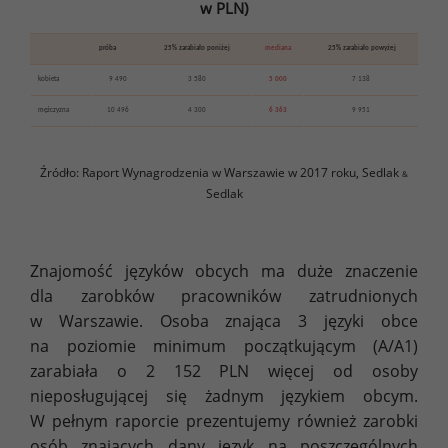
w PLN)
próba
25% zarabiało poniżej
mediana
25% zarabiało powyżej
kobieta
9 490
3 580
5 000
7 138
mężczyzna
10 496
4 300
6 363
9 951
Źródło: Raport Wynagrodzenia w Warszawie w 2017 roku, Sedlak
&
Sedlak
Znajomość języków obcych ma duże znaczenie
dla zarobków pracowników zatrudnionych
w Warszawie. Osoba znająca 3 języki obce
na poziomie minimum początkującym (A/A1)
zarabiała o 2 152 PLN więcej od osoby
nieposługującej się żadnym językiem obcym.
W pełnym raporcie prezentujemy również zarobki
osób znających dany język na poszczególnych