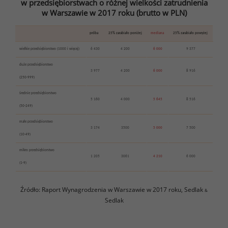
w przedsiębiorstwach o różnej wielkości zatrudnienia
w Warszawie w 2017 roku (brutto w PLN)
próba
25% zarabiało poniżej
mediana
25% zarabiało powyżej
wielkie przedsiębiorstwo (1000 i więcej)
6 430
4 200
6 000
9 377
duże przedsiębiorstwo
3 977
4 200
6 000
8 916
(250-999)
średnie przedsiębiorstwo
5 160
4 000
5 645
8 516
(50-249)
małe przedsiębiorstwo
3 174
3500
5 000
7 500
(10-49)
mikro przedsiębiorstwo
1 205
3061
4 210
6 000
(1-9)
Źródło: Raport Wynagrodzenia w Warszawie w 2017 roku, Sedlak
&
Sedlak