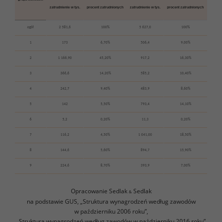
zatrudnienie w tys.
procent zatrudnionych
zatrudnienie w tys.
procent zatrudnionych
ogół
2 581,6
100%
5 627,0
100%
1
173
6,70%
506,4
9,00%
2
1 166,90
45,20%
917,2
16,30%
3
366,6
14,20%
585,2
10,40%
4
242,7
9,40%
483,9
8,60%
5
142
5,50%
793,4
14,10%
6
5,2
0,20%
11,3
0,20%
7
116,2
4,50%
1 041,00
18,50%
8
144,6
5,60%
894,7
15,90%
9
224,6
8,70%
393,9
7,00%
Opracowanie Sedlak
Sedlak
&
na podstawie GUS, „Struktura wynagrodzeń według zawodów
w październiku 2006 roku”,
„Struktura wynagrodzeń według zawodów w październiku 2016 roku”