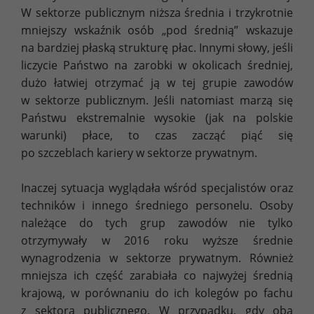
W sektorze publicznym niższa średnia i trzykrotnie
mniejszy wskaźnik osób „pod średnią” wskazuje
na bardziej płaską strukturę płac. Innymi słowy, jeśli
liczycie Państwo na zarobki w okolicach średniej,
dużo łatwiej otrzymać ją w tej grupie zawodów
w sektorze publicznym. Jeśli natomiast marzą się
Państwu ekstremalnie wysokie (jak na polskie
warunki) płace, to czas zacząć piąć się
po szczeblach kariery w sektorze prywatnym.
Inaczej sytuacja wyglądała wśród specjalistów oraz
techników i innego średniego personelu. Osoby
należące do tych grup zawodów nie tylko
otrzymywały w 2016 roku wyższe średnie
wynagrodzenia w sektorze prywatnym. Również
mniejsza ich część zarabiała co najwyżej średnią
krajową, w porównaniu do ich kolegów po fachu
z sektora publicznego. W przypadku, gdy oba