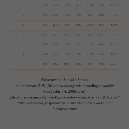
3
13,0%
11,6%
15,3%
14,2%
11,4%
10,4%
↓/↓/↓
4
9,5%
8,8%
9,4%
9,4%
9,6%
8,6%
↓/−/↓
5
8,6%
11,4%
3,0%
5,5%
12,4%
14,1%
↑/↑/↑
6
0,2%
0,2%
0,2%
0,2%
0,2%
0,2%
−/−/−
7
16,8%
14,0%
8,6%
4,5%
22,3%
18,5%
↓/↓/↓
8
12,3%
12,7%
7,5%
5,6%
15,7%
15,9%
↑/↓/↑
9
9,8%
7,5%
10,4%
8,7%
9,4%
7,0%
↓/↓/↓
Opracowanie Sedlak
Sedlak
&
na podstawie GUS, „Struktura wynagrodzeń według zawodów
w październiku 2006 roku”,
„Struktura wynagrodzeń według zawodów w październiku 2016 roku”
*dla podmiotów gospodarczych zatrudniających więcej niż
9 pracowników