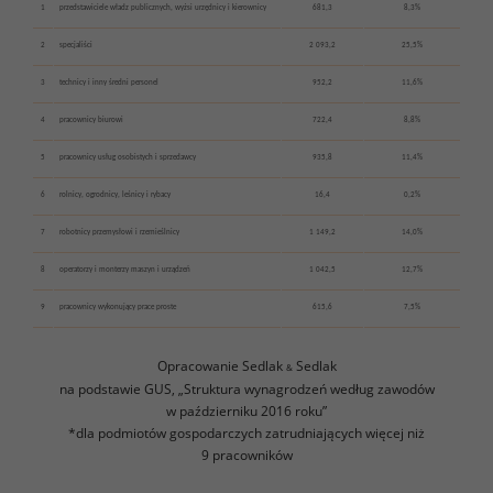
1
przedstawiciele władz publicznych, wyżsi urzędnicy i kierownicy
681,3
8,3%
2
specjaliści
2 093,2
25,5%
3
technicy i inny średni personel
952,2
11,6%
4
pracownicy biurowi
722,4
8,8%
5
pracownicy usług osobistych i sprzedawcy
935,8
11,4%
6
rolnicy, ogrodnicy, leśnicy i rybacy
16,4
0,2%
7
robotnicy przemysłowi i rzemieślnicy
1 149,2
14,0%
8
operatorzy i monterzy maszyn i urządzeń
1 042,5
12,7%
9
pracownicy wykonujący prace proste
615,6
7,5%
Opracowanie Sedlak
Sedlak
&
na podstawie GUS, „Struktura wynagrodzeń według zawodów
w październiku 2016 roku”
*dla podmiotów gospodarczych zatrudniających więcej niż
9 pracowników