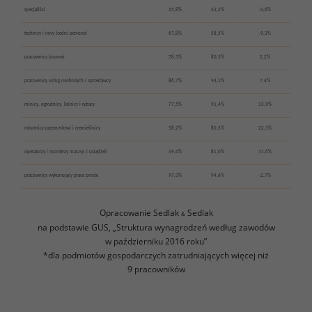
specjaliści
45,8%
42,2%
-3,6%
technicy i inny średni personel
67,8%
58,5%
-9,3%
pracownicy biurowi
78,3%
80,5%
2,2%
pracownicy usług osobistych i sprzedawcy
86,7%
94,1%
7,4%
rolnicy, ogrodnicy, leśnicy i rybacy
77,5%
91,4%
13,9%
robotnicy przemysłowi i rzemieślnicy
58,2%
80,5%
22,3%
operatorzy i monterzy maszyn i urządzeń
49,4%
81,0%
31,6%
pracownicy wykonujący prace proste
97,3%
94,6%
-2,7%
Opracowanie Sedlak
Sedlak
&
na podstawie GUS, „Struktura wynagrodzeń według zawodów
w październiku 2016 roku”
*dla podmiotów gospodarczych zatrudniających więcej niż
9 pracowników