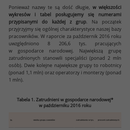
Ponieważ nazwy te są dość długie,
w większości
wykresów i tabel posługujemy się numerami
przypisanymi do każdej z grup
. Na początek
przyjrzyjmy się ogólnej charakterystyce naszej bazy
pracowników. W raporcie za październik 2016 roku
uwzględniono 8 206,6 tys. pracujących
w gospodarce narodowej. Największą grupę
zatrudnionych stanowili specjaliści (ponad 2 mln
osób). Dwie kolejne największe grupy to robotnicy
(ponad 1,1 mln) oraz operatorzy i monterzy (ponad
1 mln).
Tabela 1. Zatrudnieni w gospodarce narodowej*
w październiku 2016 roku
lp.
wielka grupa zawodów
zatrudnienie w tys.
procent zatrudnionych