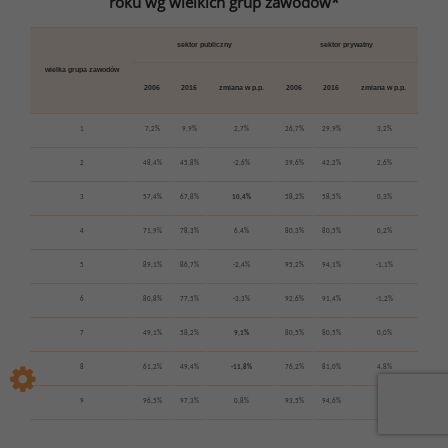
roku wg wielkich grup zawodów*
sektor publiczny
sektor prywatny
wielka grupa zawodów
2006
2016
zmiana w p.p.
2006
2016
zmiana w p.p.
1
7,2%
9,9%
2,7%
26,7%
29,9%
3,2%
2
48,4%
45,8%
-2,6%
39,6%
42,2%
2,6%
3
57,4%
67,8%
10,4%
58,2%
58,5%
0,3%
4
71,9%
78,3%
6,4%
80,3%
80,5%
0,2%
5
89,1%
86,7%
-2,4%
95,2%
94,1%
-1,1%
6
80,8%
77,5%
-3,3%
92,6%
91,4%
-1,2%
7
49,1%
58,2%
9,1%
80,5%
80,5%
0,0%
8
61,2%
49,4%
-11,8%
76,2%
81,0%
4,8%
9
96,5%
97,3%
0,8%
93,5%
94,6%
1,1%