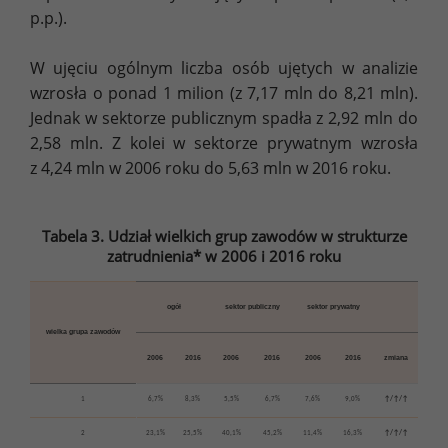
p.p.).
W ujęciu ogólnym liczba osób ujętych w analizie
wzrosła o ponad 1 milion (z 7,17 mln do 8,21 mln).
Jednak w sektorze publicznym spadła z 2,92 mln do
2,58 mln. Z kolei w sektorze prywatnym wzrosła
z 4,24 mln w 2006 roku do 5,63 mln w 2016 roku.
Tabela 3. Udział wielkich grup zawodów w strukturze
zatrudnienia* w 2006 i 2016 roku
ogół
sektor publiczny
sektor prywatny
wielka grupa zawodów
2006
2016
2006
2016
2006
2016
zmiana
1
6,7%
8,3%
5,5%
6,7%
7,6%
9,0%
↑/↑/↑
2
23,1%
25,5%
40,1%
45,2%
11,4%
16,3%
↑/↑/↑