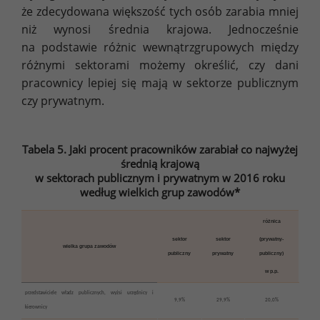
że zdecydowana większość tych osób zarabia mniej
niż wynosi średnia krajowa. Jednocześnie
na podstawie różnic wewnątrzgrupowych między
różnymi sektorami możemy określić, czy dani
pracownicy lepiej się mają w sektorze publicznym
czy prywatnym.
Tabela 5. Jaki procent pracowników zarabiał co najwyżej
średnią krajową
w sektorach publicznym i prywatnym w 2016 roku
według wielkich grup zawodów*
różnica
sektor
sektor
(prywatny-
wielka grupa zawodów
publiczny
prywatny
publiczny)
w p.p.
przedstawiciele władz publicznych, wyżsi urzędnicy i
9,9%
29,9%
20,0%
kierownicy