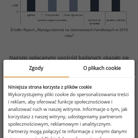
Źródło: Raport „Wynagrodzenia na stanowiskach handlowych w 2018
roku”
Najniżej opłacanymi spośród badanych okazało się
stanowisko kasjera (2 612 PLN brutto), sprzedawcy
Zgody
O plikach cookie
(2 700 PLN brutto) oraz pracownika
punktu/oddziału sprzedaży (2 775 PLN brutto).
Niniejsza strona korzysta z plików cookie
Jednak bardziej szczegółowe dane uwidoczniły
Wykorzystujemy pliki cookie do spersonalizowania treści
dysproporcje w wynagrodzeniach. Mediana
i reklam, aby oferować funkcje społecznościowe i
wynagrodzeń osób zatrudnionych na stanowisku
analizować ruch w naszej witrynie. Informacje o tym, jak
sprzedawcy w Warszawie wyniosła w 2018 roku
korzystasz z naszej witryny, udostępniamy partnerom
nieco ponad 3 000 PLN, a w Lublinie – 2 444 PLN
społecznościowym, reklamowym i analitycznym.
brutto.
Partnerzy mogą połączyć te informacje z innymi danymi