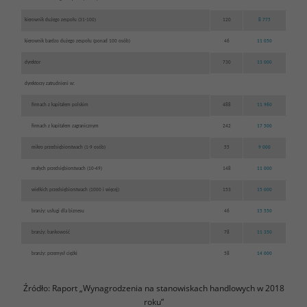
kierownik dużego zespołu (31-100)
120
8 775
kierownik bardzo dużego zespołu (ponad 100 osób)
46
11 050
dyrektor
730
13 000
dyrektorzy zatrudnieni w:
firmach z kapitałem polskim
488
11 960
firmach z kapitałem zagranicznym
242
17 500
mikro przedsiębiorstwach (1-9 osób)
55
9 000
małych przedsiębiorstwach (10-49)
148
11 000
wielkich przedsiębiorstwach (1000 i więcej)
153
15 000
branży: usługi dla biznesu
46
15 550
branży: bankowość
78
11 350
branży: przemysł ciężki
58
14 000
Źródło: Raport „Wynagrodzenia na stanowiskach handlowych w 2018
roku”