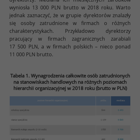
wyniosła 13 000 PLN brutto w 2018 roku. Warto
jednak zaznaczyć, że w grupie dyrektorów znalazły
się osoby zatrudnione w firmach o różnych
charakterystykach. Przykładowo dyrektorzy
pracujący w firmach zagranicznych zarabiali
17 500 PLN, a w firmach polskich – nieco ponad
11 000 PLN brutto.
Tabela 1. Wynagrodzenia całkowite osób zatrudnionych
na stanowiskach handlowych na różnych poziomach
hierarchii organizacyjnej w 2018 roku (brutto w PLN)
poziom hierarchii organizacyjnej
próba
mediana
młodszy specjalista
844
3 493
starszy specjalista
1 159
5 645
kierownik małego zespołu (2-10 osób)
1786
5 700
kierownik średniego zespołu (11-30)
442
6 000