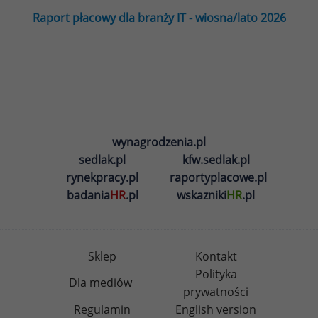
Raport płacowy dla branży IT - wiosna/lato 2026
wynagrodzenia.pl
sedlak.pl
kfw.sedlak.pl
rynekpracy.pl
raportyplacowe.pl
badania
HR
.pl
wskazniki
HR
.pl
Sklep
Kontakt
Polityka
Dla mediów
prywatności
Regulamin
English version