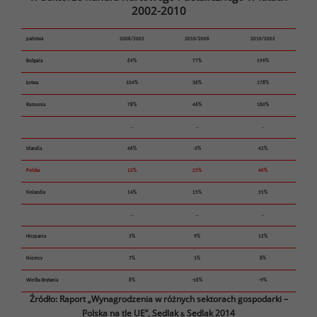
2002-2010
państwa
2006/2002
2010/2006
2010/2002
Bułgaria
69%
77%
199%
Łotwa
104%
36%
178%
Rumunia
78%
46%
160%
…
…
…
Irlandia
46%
-3%
42%
Polska
12%
25%
40%
Finlandia
14%
15%
31%
…
…
…
Hiszpania
3%
9%
12%
Niemcy
7%
1%
8%
Wielka Brytania
8%
-16%
-9%
Źródło: Raport „Wynagrodzenia w różnych sektorach gospodarki –
Polska na tle UE”, Sedlak
Sedlak 2014
&