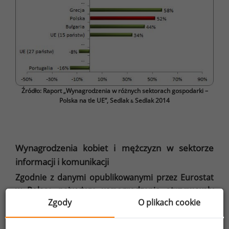
Źródło: Raport „Wynagrodzenia w różnych sektorach gospodarki –
Polska na tle UE”, Sedlak
Sedlak 2014
&
Wynagrodzenia kobiet i mężczyzn w sektorze
informacji i komunikacji
Zgodnie z danymi opublikowanymi przez Eurostat
w Polsce najwyższe wynagrodzenia otrzymywały
Zgody
O plikach cookie
osoby zatrudnione w sektorze informacji
i komunikacji. Było to średnio 1 504 euro, dzięki
czemu Polska w zestawieniu krajów Unii