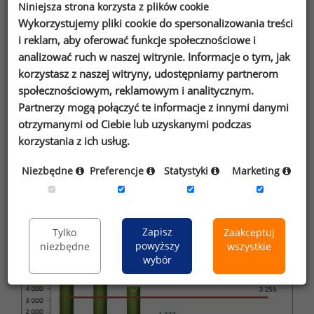
Niniejsza strona korzysta z plików cookie
Europejskiej w 2010 roku w sektorze informacji
Wykorzystujemy pliki cookie do spersonalizowania treści
i komunikacji znalazła się na 20 miejscu.
i reklam, aby oferować funkcje społecznościowe i
Na pierwszej pozycji uplasowała się Dania, gdzie
analizować ruch w naszej witrynie. Informacje o tym, jak
pracownicy zarabiali 5 491 euro, czyli ponad 3,5
korzystasz z naszej witryny, udostępniamy partnerom
razy więcej niż Polacy. Średnia dla wszystkich
społecznościowym, reklamowym i analitycznym.
krajów Unii Europejskiej wyniosła 3 255 euro,
Partnerzy mogą połączyć te informacje z innymi danymi
natomiast dla krajów 15-stki – 3 533 euro.
otrzymanymi od Ciebie lub uzyskanymi podczas
Najniższe, wynoszące 729 euro płace otrzymywali
korzystania z ich usług.
Bułgarzy. Były one o 52% niższe niż w Polsce.
Niezbędne
Preferencje
Statystyki
Marketing
Wykres 3. Nominalne wynagrodzenia w informacji
i komunikacji w 2010 roku (euro)
Zapisz
Tylko
Zaakceptuj
powyższy
niezbędne
wszystkie
wybór