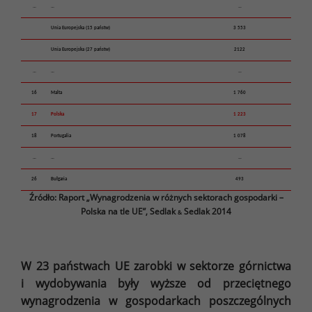
…
…
…
Unia Europejska (15 państw)
3 553
Unia Europejska (27 państw)
2122
…
…
…
16
Malta
1 760
17
Polska
1 223
18
Portugalia
1 078
…
…
…
26
Bułgaria
493
Źródło: Raport „Wynagrodzenia w różnych sektorach gospodarki –
Polska na tle UE”, Sedlak
Sedlak 2014
&
W 23 państwach UE zarobki w sektorze górnictwa
i wydobywania były wyższe od przeciętnego
wynagrodzenia w gospodarkach poszczególnych