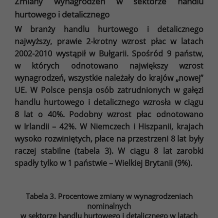
Zmiany wynagrodzeń w sektorze handlu
hurtowego i detalicznego
W branży handlu hurtowego i detalicznego
najwyższy, prawie 2-krotny wzrost płac w latach
2002-2010 wystąpił w Bułgarii. Spośród 9 państw,
w których odnotowano największy wzrost
wynagrodzeń, wszystkie należały do krajów „nowej”
UE. W Polsce pensja osób zatrudnionych w gałęzi
handlu hurtowego i detalicznego wzrosła w ciągu
8 lat o 40%. Podobny wzrost płac odnotowano
w Irlandii – 42%. W Niemczech i Hiszpanii, krajach
wysoko rozwiniętych, płace na przestrzeni 8 lat były
raczej stabilne (tabela 3). W ciągu 8 lat zarobki
spadły tylko w 1 państwie – Wielkiej Brytanii (9%).
Tabela 3. Procentowe zmiany w wynagrodzeniach
nominalnych
w sektorze handlu hurtowego i detalicznego w latach