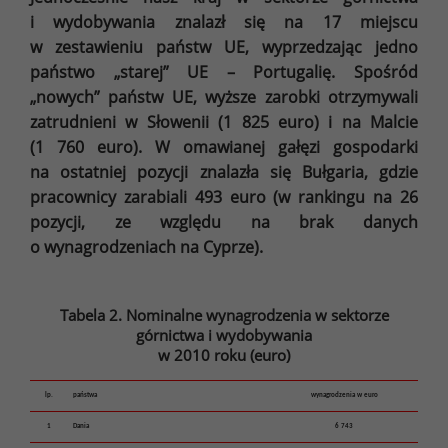
i wydobywania znalazł się na 17 miejscu
w zestawieniu państw UE, wyprzedzając jedno
państwo „starej” UE – Portugalię. Spośród
„nowych” państw UE, wyższe zarobki otrzymywali
zatrudnieni w Słowenii (1 825 euro) i na Malcie
(1 760 euro). W omawianej gałęzi gospodarki
na ostatniej pozycji znalazła się Bułgaria, gdzie
pracownicy zarabiali 493 euro (w rankingu na 26
pozycji, ze względu na brak danych
o wynagrodzeniach na Cyprze).
Tabela 2. Nominalne wynagrodzenia w sektorze
górnictwa i wydobywania
w 2010 roku (euro)
lp.
państwa
wynagrodzenia w euro
1
Dania
6 743