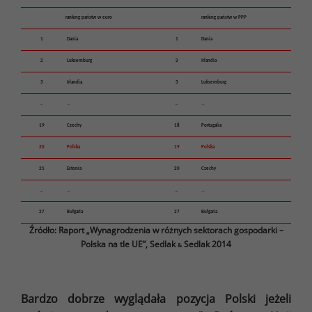
ranking państw w euro
ranking państw w PPP
1
Dania
1
Dania
2
Luksemburg
2
Irlandia
3
Irlandia
3
Luksemburg
…
…
…
…
19
Czechy
18
Portugalia
20
Polska
19
Polska
21
Estonia
20
Czechy
…
…
…
…
27
Bułgaria
27
Bułgaria
Źródło: Raport „Wynagrodzenia w różnych sektorach gospodarki –
Polska na tle UE”, Sedlak
Sedlak 2014
&
Bardzo dobrze wyglądała pozycja Polski jeżeli