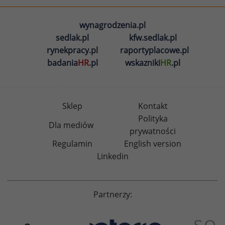
wynagrodzenia.pl
sedlak.pl
kfw.sedlak.pl
rynekpracy.pl
raportyplacowe.pl
badania
HR
.pl
wskazniki
HR
.pl
Sklep
Kontakt
Polityka
Dla mediów
prywatności
Regulamin
English version
Linkedin
Partnerzy: