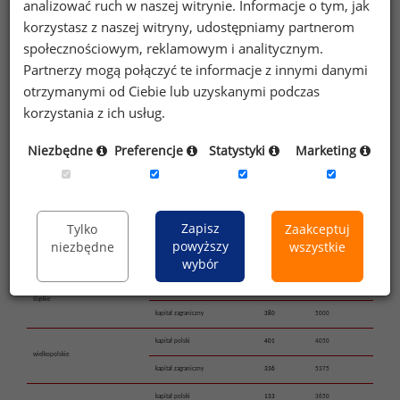
analizować ruch w naszej witrynie. Informacje o tym, jak
kapitał polski
168
3525
korzystasz z naszej witryny, udostępniamy partnerom
kujawsko-pomorskie
kapitał zagraniczny
81
5500
społecznościowym, reklamowym i analitycznym.
Partnerzy mogą połączyć te informacje z innymi danymi
kapitał polski
246
3250
łódzkie
otrzymanymi od Ciebie lub uzyskanymi podczas
kapitał zagraniczny
256
4450
korzystania z ich usług.
kapitał polski
452
3725
małopolskie
Niezbędne
Preferencje
Statystyki
Marketing
kapitał zagraniczny
629
5000
kapitał polski
1070
4700
mazowieckie
kapitał zagraniczny
1717
7300
Zapisz
Tylko
Zaakceptuj
kapitał polski
125
3300
powyższy
niezbędne
wszystkie
podkarpackie
kapitał zagraniczny
48
4375
wybór
kapitał polski
596
3300
śląskie
kapitał zagraniczny
380
5000
kapitał polski
401
4050
wielkopolskie
kapitał zagraniczny
336
5375
kapitał polski
133
3650