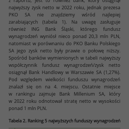
z raportu, jest to również bank, który osiągnął
najwyższy zysk netto w 2022 roku, jednak prezesa
PKO SA nie znajdziemy wśród najlepiej
zarabiających (tabela 1). Na uwagę zasługuje
również ING Bank Śląski, którego fundusz
wynagrodzeń wyniósł nieco ponad 20,3 mln PLN,
natomiast w porównaniu do PKO Banku Polskiego
SA jego zysk netto były prawie o połowę niższy.
Spośród banków wymienionych w tabeli najwyższy
współczynnik fundusz wynagrodzeń/zysk netto
osiągnął Bank Handlowy w Warszawie SA (1,27%).
Pod względem wielkości funduszu wynagrodzeń
znalazł się on na 4. miejscu. Ostatnie miejsce
w rankingu zajmuje Bank Millenium SA, który
w 2022 roku odnotował stratę netto w wysokości
ponad 1 mln PLN.
Tabela 2. Ranking 5 najwyższych funduszy wynagrodzeń