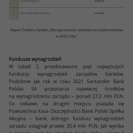
4
Ing Bank Śląski SA
4 659 049
5
BNP
Paribas
Bank Polska SA
4 425 000
Raport Sedlak
Sedlak „Wynagrodzenia członków zarządów banków
&
w 2022 roku”
Fundusze wynagrodzeń
W tabeli 2. przedstawiono pięć najwyższych
funduszy wynagrodzeń zarządów banków.
Podobnie jak rok w roku 2021 Santander Bank
Polska SA przeznacza najwięcej środków
na wynagrodzenia zarządu – ponad 27,3 mln PLN.
Co ciekawe, na drugim miejscu znalazła się
Powszechna Kasa Oszczędności Bank Polski Spółka
Akcyjna – bank, którego fundusz wynagrodzeń
zarządu osiągnął prawie 20,4 mln PLN. Jak wynika