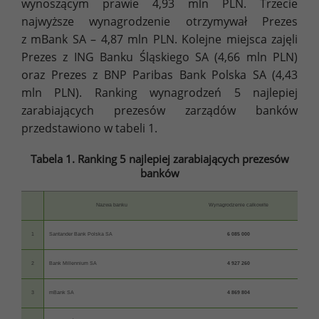
wynoszącym prawie 4,93 mln PLN. Trzecie
najwyższe wynagrodzenie otrzymywał Prezes
z mBank SA – 4,87 mln PLN. Kolejne miejsca zajęli
Prezes z ING Banku Śląskiego SA (4,66 mln PLN)
oraz Prezes z BNP Paribas Bank Polska SA (4,43
mln PLN). Ranking wynagrodzeń 5 najlepiej
zarabiających prezesów zarządów banków
przedstawiono w tabeli 1.
Tabela 1. Ranking 5 najlepiej zarabiających prezesów
banków
Nazwa banku
Wynagrodzenie całkowite
1
Santander Bank Polska SA
6 085 000
2
Bank Millennium SA
4 927 260
3
mBank SA
4 869 804