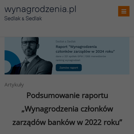
T
o
g
g
l
e
n
a
v
i
Artykuły
g
Podsumowanie raportu
a
t
„Wynagrodzenia członków
i
o
zarządów banków w 2022 roku”
n