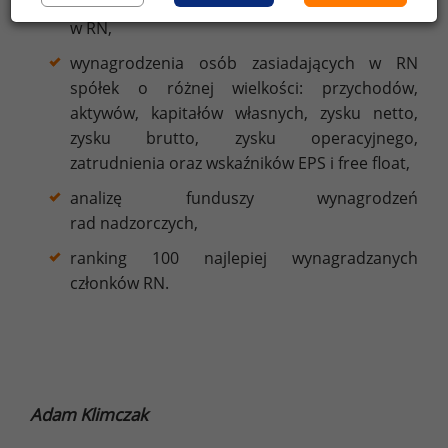
wynagrodzenia osób pełniących różne funkcje
w RN,
wynagrodzenia osób zasiadających w RN
spółek o różnej wielkości: przychodów,
aktywów, kapitałów własnych, zysku netto,
zysku brutto, zysku operacyjnego,
zatrudnienia oraz wskaźników EPS i free float,
analizę funduszy wynagrodzeń
rad nadzorczych,
ranking 100 najlepiej wynagradzanych
członków RN.
Adam Klimczak