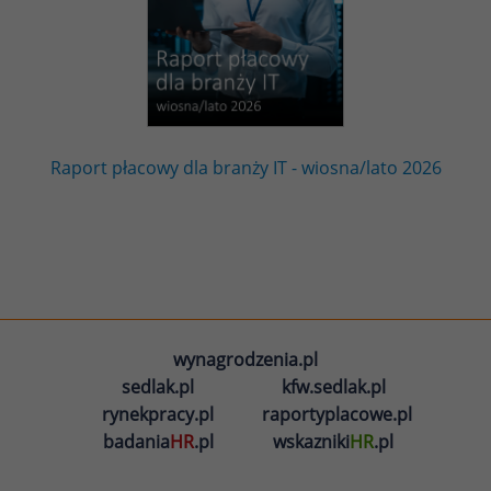
Raport płacowy dla branży IT - wiosna/lato 2026
wynagrodzenia.pl
sedlak.pl
kfw.sedlak.pl
rynekpracy.pl
raportyplacowe.pl
badania
HR
.pl
wskazniki
HR
.pl