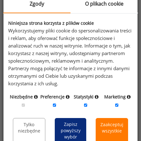
Zgody
O plikach cookie
Lokum Deweloper SA
sekretarz RN
559 tys. PLN
Źródło: Raport Sedlak
Sedlak „Wynagrodzenia członków
&
Niniejsza strona korzysta z plików cookie
rad nadzorczych w 2019 roku”
Wykorzystujemy pliki cookie do spersonalizowania treści
i reklam, aby oferować funkcje społecznościowe i
analizować ruch w naszej witrynie. Informacje o tym, jak
O raporcie
korzystasz z naszej witryny, udostępniamy partnerom
Wszystkie dane zaprezentowane w niniejszym
społecznościowym, reklamowym i analitycznym.
artykule pochodzą z raportu Sedlak
Sedlak
&
Partnerzy mogą połączyć te informacje z innymi danymi
„Wynagrodzenia członków rad nadzorczych w 2019
otrzymanymi od Ciebie lub uzyskanymi podczas
roku”. W badaniu przeprowadziliśmy analizę płac
korzystania z ich usług.
członków rad nadzorczych z 335 spółek
notowanych na Giełdzie Papierów Wartościowych.
Niezbędne
Preferencje
Statystyki
Marketing
Raport zawiera:
dane ogólne o wynagrodzeniach osób
Zapisz
Tylko
Zaakceptuj
powyższy
zasiadających w RN,
niezbędne
wszystkie
wybór