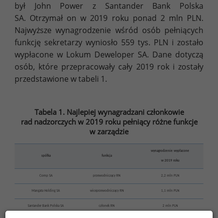
był John Power z Santander Bank Polska
SA. Otrzymał on w 2019 roku ponad 2 mln PLN.
Najwyższe wynagrodzenie wśród osób pełniących
funkcję sekretarzy wyniosło 559 tys. PLN i zostało
wypłacone w Lokum Deweloper SA. Dane dotyczą
osób, które przepracowały cały 2019 rok i zostały
przedstawione w tabeli 1.
Tabela 1. Najlepiej wynagradzani członkowie
rad nadzorczych w 2019 roku pełniący różne funkcje
w zarządzie
wynagrodzenie wypłacone
spółka
funkcja
w 2019 roku
Comp SA
przewodniczący RN
2,2 mln PLN
Mangata Holding SA
wiceprzewodniczący RN
1,1 mln PLN
Santander Bank Polska SA
członek RN
2 mln PLN