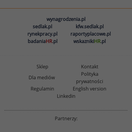
wynagrodzenia.pl
sedlak.pl
kfw.sedlak.pl
rynekpracy.pl
raportyplacowe.pl
badania
HR
.pl
wskazniki
HR
.pl
Sklep
Kontakt
Polityka
Dla mediów
prywatności
Regulamin
English version
Linkedin
Partnerzy: