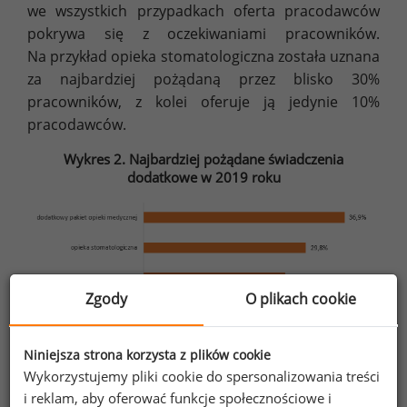
we wszystkich przypadkach oferta pracodawców
pokrywa się z oczekiwaniami pracowników.
Na przykład opieka stomatologiczna została uznana
za najbardziej pożądaną przez blisko 30%
pracowników, z kolei oferuje ją jedynie 10%
pracodawców.
Wykres 2. Najbardziej pożądane świadczenia
dodatkowe w 2019 roku
Zgody
O plikach cookie
Źródło: Raport „Świadczenia dodatkowe w oczach pracowników
w 2019 roku”
Niniejsza strona korzysta z plików cookie
Wykorzystujemy pliki cookie do spersonalizowania treści
i reklam, aby oferować funkcje społecznościowe i