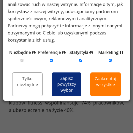
analizować ruch w naszej witrynie. Informacje o tym, jak
Finansowanie benefitów
korzystasz z naszej witryny, udostępniamy partnerom
Z badania wynika, że pracownicy są chętni
społecznościowym, reklamowym i analitycznym.
do współfinansowania benefitów. Na pytanie: „Czy
Partnerzy mogą połączyć te informacje z innymi danymi
jest Pan/i skłonny/a współfinansować świadczenia
otrzymanymi od Ciebie lub uzyskanymi podczas
oferowane przez firmę, gdyby zdecydowała się
korzystania z ich usług.
ona na wprowadzenie benefitów?”, 68%
pracowników odpowiedziało twierdząco. Większość
Niezbędne
Preferencje
Statystyki
Marketing
osób (36,7%) jest gotowych przeznaczyć na ten
cel od 51 do 100 PLN miesięcznie.
Zapisz
Tylko
Zaakceptuj
W badaniu sprawdziliśmy również w jaki sposób
powyższy
niezbędne
wszystkie
finansowane są benefity, z których korzystają
wybór
pracownicy. Na przykład karnety na siłownię i do
klubów fitness współfinansuje 74% pracowników,
a ubezpieczenie na życie 40%.