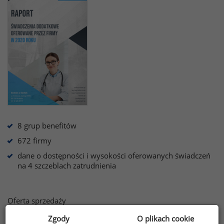
8 grup benefitów
672 firmy
dane o dostępności i wysokości oferowanych świadczeń
na 4 szczeblach zatrudnienia
Oferta sprzedaży
Zgody
O plikach cookie