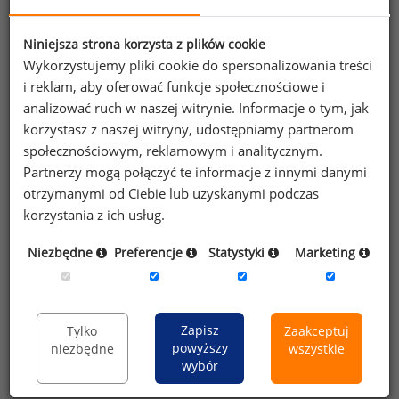
Niniejsza strona korzysta z plików cookie
Informacje o raporcie
Wykorzystujemy pliki cookie do spersonalizowania treści
i reklam, aby oferować funkcje społecznościowe i
analizować ruch w naszej witrynie. Informacje o tym, jak
Warunki korzystania z Raportu Płacowego
korzystasz z naszej witryny, udostępniamy partnerom
społecznościowym, reklamowym i analitycznym.
Partnerzy mogą połączyć te informacje z innymi danymi
Raport posiada nowszą wersję:
otrzymanymi od Ciebie lub uzyskanymi podczas
korzystania z ich usług.
Świadczenia dodatkowe oferowane przez firmy -
Niezbędne
Preferencje
Statystyki
Marketing
jesień/zima 2024
Chcesz kupić raport?
Zapisz
Tylko
Zaakceptuj
Skontakuj się z działem analiz wynagrodzeń
powyższy
niezbędne
wszystkie
wybór
+48 12 625 59 10