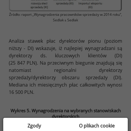
Źródło: raport „Wynagrodzenia pracowników sprzedaży w 2014 roku”,
Sedlak
Sedlak
&
Analiza stawek płac dyrektorów pionu (poziom
niższy - DI) wskazuje, iż najlepiej wynagradzani są
dyrektorzy ds. kluczowych klientów (DI)
(25 847 PLN). Na przeciwnym biegunie znajdują się
natomiast regionalni dyrektorzy
sprzedaży/dyrektorzy obszaru sprzedaży (DI).
Mediana ich miesięcznych płac całkowitych wynosi
16 500 PLN.
Wykres 5. Wynagrodzenia na wybranych stanowiskach
dyrektorskich
Zgody
O plikach cookie