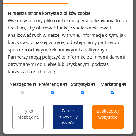
Niniejsza strona korzysta z plików cookie
Wykorzystujemy pliki cookie do spersonalizowania treści
i reklam, aby oferować funkcje społecznościowe i
analizować ruch w naszej witrynie. Informacje o tym, jak
korzystasz z naszej witryny, udostępniamy partnerom
społecznościowym, reklamowym i analitycznym.
Źródło: raport „Wynagrodzenia pracowników sprzedaży w 2014 roku”,
Partnerzy mogą połączyć te informacje z innymi danymi
Sedlak
Sedlak
&
otrzymanymi od Ciebie lub uzyskanymi podczas
korzystania z ich usług.
Na każdym stanowisku pokazana jest również
Niezbędne
Preferencje
Statystyki
Marketing
wysokość wynagrodzenia zmiennego jako procentu
wynagrodzenia podstawowego. Najwyższe wartości
zaobserwowaliśmy u Specjalisty ds. kluczowych
klientów (SS) i Przedstawiciela handlowego (SD).
Zapisz
Tylko
Zaakceptuj
Mediana części ruchomej ich wynagrodzenia
powyższy
niezbędne
wszystkie
wybór
sięgała 40% płacy podstawowej. Warto zauważyć,
że w 25% firm Przedstawiciele handlowi (SD)