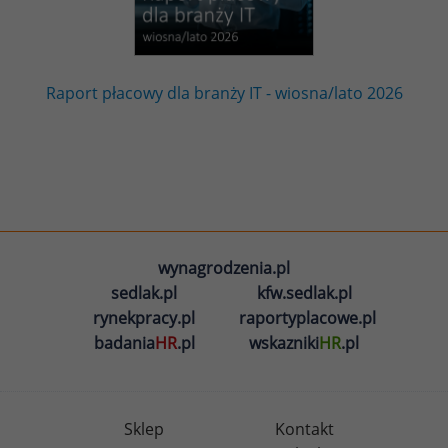
Raport płacowy dla branży IT - wiosna/lato 2026
wynagrodzenia.pl
sedlak.pl
kfw.sedlak.pl
rynekpracy.pl
raportyplacowe.pl
badania
HR
.pl
wskazniki
HR
.pl
Sklep
Kontakt