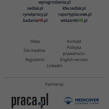
wynagrodzenia.pl
sedlak.pl
kfw.sedlak.pl
rynekpracy.pl
raportyplacowe.pl
badania
HR
.pl
wskazniki
HR
.pl
Sklep
Kontakt
Polityka
Dla mediów
prywatności
Regulamin
English version
Linkedin
Partnerzy: