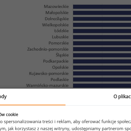
ody
O plika
ków cookie
Źródło: Ogólnopolskie Badanie Wynagrodzeń przeprowadzon
o spersonalizowania treści i reklam, aby oferować funkcje społe
o tym, jak korzystasz z naszej witryny, udostępniamy partnerom