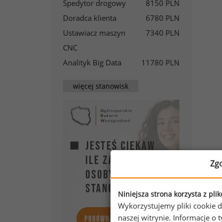
Spedytor drogowy
8150 PLN
Doradca klienta
6780 PLN
Ustawiacz maszyn
7340 PLN
CNC
Analityk Big Data
11780 PLN
więcej stanowisk
Zg
Niniejsza strona korzysta z pli
Wykorzystujemy pliki cookie d
naszej witrynie. Informacje 