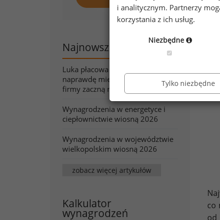
i analitycznym. Partnerzy mo
Kob
korzystania z ich usług.
Niezbędne
Najnowsze artykuły
Luka płacowa pod lupą. Co
naprawdę mierzy wskaźnik, który
Tylko niezbędne
firmy zaczną raportować?
Wynagrodzenia w energetyce i
ciepłownictwie wiosną 2026
Wynagrodzenia w województwie
wielkopolskim wiosną 2026
zobacz więcej artykułów
Na
Kalkulator
co 
wynagrodzeń
od 