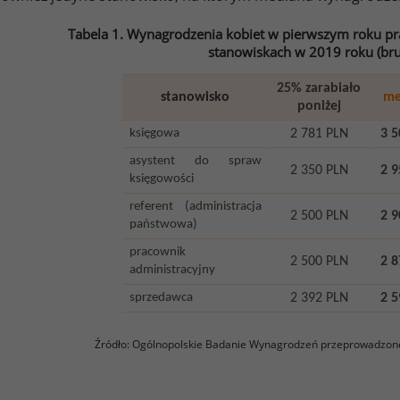
Tabela 1. Wynagrodzenia kobiet w pierwszym roku pra
stanowiskach w 2019 roku (bru
25% zarabiało
stanowisko
me
poniżej
księgowa
2 781 PLN
3 5
asystent do spraw
2 350 PLN
2 9
księgowości
referent (administracja
2 500 PLN
2 9
państwowa)
pracownik
2 500 PLN
2 8
administracyjny
sprzedawca
2 392 PLN
2 5
Źródło: Ogólnopolskie Badanie Wynagrodzeń przeprowadzon