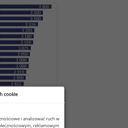
ch cookie
e przez Sedlak
Sedlak w 2019 roku
&
cznościowe i analizować ruch w
 społecznościowym, reklamowym