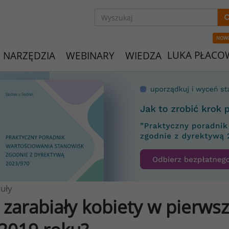
NOW
LUKA PŁACO
NARZĘDZIA
WEBINARY
WIEDZA
uły
e zarabiały kobiety w pierw