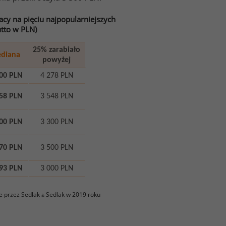
cy na pięciu najpopularniejszych
tto w PLN)
25% zarabiało
diana
powyżej
00 PLN
4 278 PLN
58 PLN
3 548 PLN
00 PLN
3 300 PLN
70 PLN
3 500 PLN
93 PLN
3 000 PLN
e przez Sedlak
Sedlak w 2019 roku
&