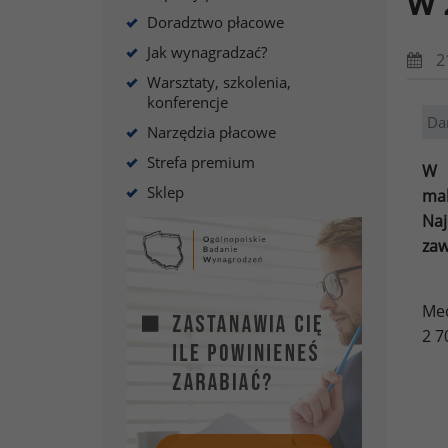
w 
Doradztwo płacowe
Jak wynagradzać?
2
Warsztaty, szkolenia,
konferencje
Da
Narzędzia płacowe
Strefa premium
W 
Sklep
mak
Naj
zaw
Med
2 7