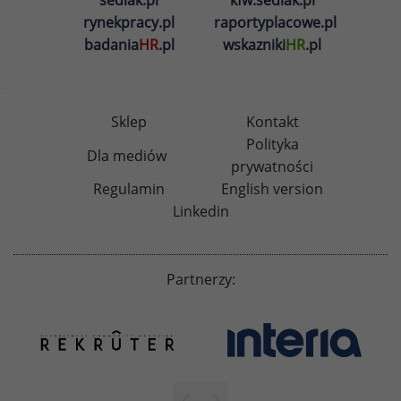
sedlak.pl
kfw.sedlak.pl
rynekpracy.pl
raportyplacowe.pl
badania
HR
.pl
wskazniki
HR
.pl
Sklep
Kontakt
Polityka
Dla mediów
prywatności
Regulamin
English version
Linkedin
Partnerzy: