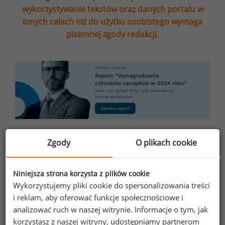
wykorzystywanie tekstów oraz danych portalu w
innych celach niż do użytku osobistego wymaga
pisemnej zgody redakcji.
Zgody
O plikach cookie
Wynagrodzenie brutto - ile to jest netto?
Wszystkie podane w artykule stawki wynagrodzeń
są kwotami brutto. Zawierają potrącane od pensji
Niniejsza strona korzysta z plików cookie
składki na ubezpieczenia społeczne, ubezpieczenie
Wykorzystujemy pliki cookie do spersonalizowania treści
zdrowotne oraz zaliczkę na podatek dochodowy od
i reklam, aby oferować funkcje społecznościowe i
osób fizycznych.
Kalkulator brutto - netto
pozwala
analizować ruch w naszej witrynie. Informacje o tym, jak
na szybkie przeliczenie podanych stawek na pensję,
korzystasz z naszej witryny, udostępniamy partnerom