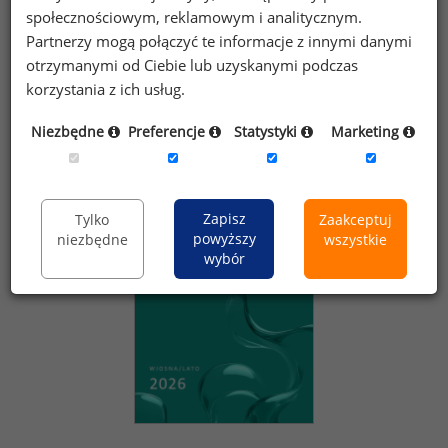
którą pracownik otrzyma "na rękę".
społecznościowym, reklamowym i analitycznym.
Partnerzy mogą połączyć te informacje z innymi danymi
Kontakt:
media@sedlak.pl
otrzymanymi od Ciebie lub uzyskanymi podczas
korzystania z ich usług.
Niezbędne
Preferencje
Statystyki
Marketing
Zapraszamy do sklepu wynagrodzenia.pl
Zapisz
Tylko
Zaakceptuj
powyższy
niezbędne
wszystkie
wybór