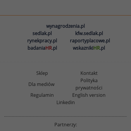
wynagrodzenia.pl
sedlak.pl
kfw.sedlak.pl
rynekpracy.pl
raportyplacowe.pl
badania
HR
.pl
wskazniki
HR
.pl
Sklep
Kontakt
Polityka
Dla mediów
prywatności
Regulamin
English version
Linkedin
Partnerzy: