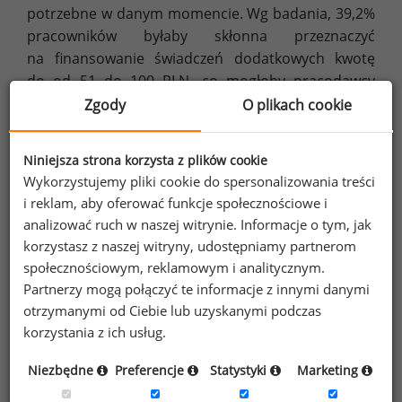
potrzebne w danym momencie. Wg badania, 39,2%
pracowników byłaby skłonna przeznaczyć
na finansowanie świadczeń dodatkowych kwotę
do od 51 do 100 PLN, co mogłoby pracodawcy
pomóc urozmaicić nieco ofertę.
Zgody
O plikach cookie
Możliwość dokupienia lub rozszerzenia
Niniejsza strona korzysta z plików cookie
posiadanych benefitów
Wykorzystujemy pliki cookie do spersonalizowania treści
Pracownicy będą wdzięczni również za możliwość
i reklam, aby oferować funkcje społecznościowe i
dokupienia na przykład pakietu opieki medycznej
analizować ruch w naszej witrynie. Informacje o tym, jak
dla członka najbliższej rodziny albo karty sportowej
korzystasz z naszej witryny, udostępniamy partnerom
na znajomego, z którym chodzą na siłownię. Z takiej
społecznościowym, reklamowym i analitycznym.
możliwości może korzystać około 77,1%
Partnerzy mogą połączyć te informacje z innymi danymi
pracowników małych i średnich firm.
otrzymanymi od Ciebie lub uzyskanymi podczas
korzystania z ich usług.
Odpowiednia komunikacja
Niezbędne
Preferencje
Statystyki
Marketing
Nawet najlepiej przygotowany pakiet benefitów
nie będzie cieszył się zainteresowaniem