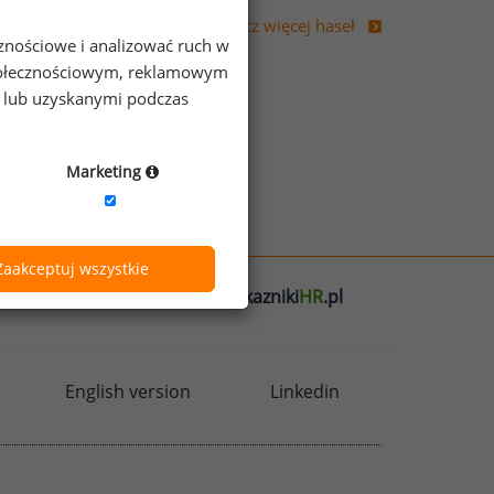
Zobacz więcej haseł
cznościowe i analizować ruch w
 społecznościowym, reklamowym
e lub uzyskanymi podczas
Marketing
Zaakceptuj wszystkie
l
badania
HR
.pl
wskazniki
HR
.pl
English version
Linkedin