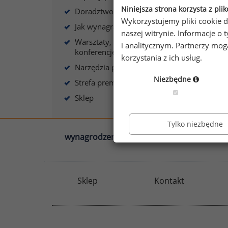
Niniejsza strona korzysta z pli
Doradztwo płacowe
Wykorzystujemy pliki cookie d
Jak wynagradzać?
naszej witrynie. Informacje 
Warsztaty, szkolenia,
i analitycznym. Partnerzy mo
konferencje
korzystania z ich usług.
Narzędzia płacowe
Niezbędne
Strefa premium
Sklep
Tylko niezbędne
wynagrodzenia.pl
sedlak.pl
Sklep
Kontakt