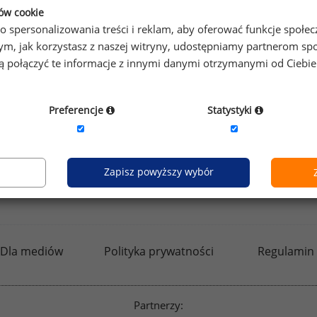
ków cookie
o spersonalizowania treści i reklam, aby oferować funkcje społe
o tym, jak korzystasz z naszej witryny, udostępniamy partnerom
gą połączyć te informacje z innymi danymi otrzymanymi od Ciebi
Preferencje
Statystyki
Zapisz powyższy wybór
kfw.sedlak.pl
rynekpracy.pl
raportyplacowe.p
Dla mediów
Polityka prywatności
Regulamin
Partnerzy: