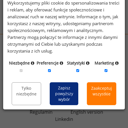
Patrz też:
Kompleksowe Zarządzanie Wynagrodzeniami
Wykorzystujemy pliki cookie do spersonalizowania treści
Zobacz więcej haseł
i reklam, aby oferować funkcje społecznościowe i
analizować ruch w naszej witrynie. Informacje o tym, jak
korzystasz z naszej witryny, udostępniamy partnerom
społecznościowym, reklamowym i analitycznym.
Partnerzy mogą połączyć te informacje z innymi danymi
otrzymanymi od Ciebie lub uzyskanymi podczas
wynagrodzenia.pl
korzystania z ich usług.
sedlak.pl
kfw.sedlak.pl
rynekpracy.pl
raportyplacowe.pl
Niezbędne
Preferencje
Statystyki
Marketing
badania
HR
.pl
wskazniki
HR
.pl
Zapisz
Tylko
Zaakceptuj
Sklep
Kontakt
powyższy
niezbędne
wszystkie
Polityka
wybór
Dla mediów
prywatności
Regulamin
English version
Linkedin