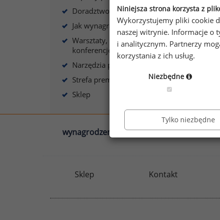
s
Niniejsza strona korzysta z pli
Doradztwo płacowe
Wykorzystujemy pliki cookie d
Jak wynagradzać?
naszej witrynie. Informacje 
Warsztaty, szkolenia,
i analitycznym. Partnerzy mo
konferencje
korzystania z ich usług.
A
Narzędzia płacowe
Niezbędne
Strefa premium
Sklep
Tylko niezbędne
wynagrodzenia.pl
sedlak.pl
Sklep
Kontakt