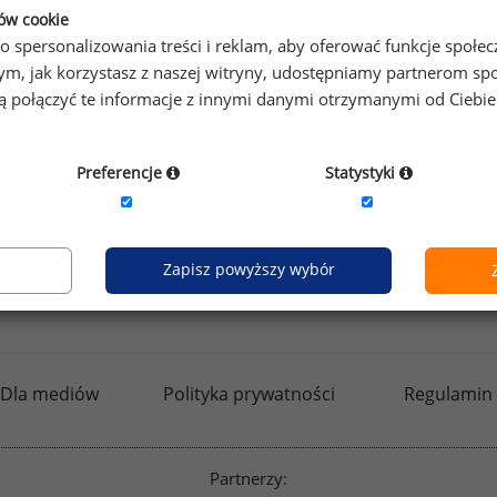
prawdzić raporty dla pozostałych.
ków cookie
o spersonalizowania treści i reklam, aby oferować funkcje społe
o tym, jak korzystasz z naszej witryny, udostępniamy partnerom
gą połączyć te informacje z innymi danymi otrzymanymi od Ciebi
by otrzymać darmowy kod dostępu weź udział w
Ogólnopol
Preferencje
Statystyki
Zapisz powyższy wybór
kfw.sedlak.pl
rynekpracy.pl
raportyplacowe.p
Dla mediów
Polityka prywatności
Regulamin
Partnerzy: