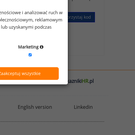
cznościowe i analizować ruch w
Wykorzystaj kod
 społecznościowym, reklamowym
e lub uzyskanymi podczas
skim Badaniu Wynagrodzeń
.
Marketing
Zaakceptuj wszystkie
l
badania
HR
.pl
wskazniki
HR
.pl
English version
Linkedin