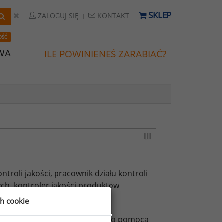
SKLEP
ZALOGUJ SIĘ
KONTAKT
OŚĆ
WA
ILE POWINIENEŚ ZARABIAĆ?
ntroli jakości,
pracownik działu kontroli
ych,
kontroler jakości produktów
ch cookie
ższych stanowisk możesz za jego pomocą