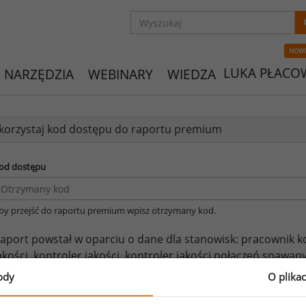
NOW
LUKA PŁACO
NARZĘDZIA
WEBINARY
WIEDZA
orzystaj kod dostępu do raportu premium
od dostępu
by przejść do raportu premium wpisz otrzymany kod.
aport powstał w oparciu o dane dla stanowisk:
pracownik ko
akości,
kontroler jakości,
kontroler jakości połączeń spawan
pożywczych,
kontroler jakości wyrobów przemysłowych.
ody
O plika
eżeli posiadasz dostęp, do pełnego raportu jednego z powy