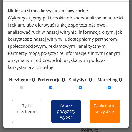
jednego z powyższych stanowisk możesz za
jego pomocą sprawdzić raporty dla
Niniejsza strona korzysta z plików cookie
pozostałych.
Wykorzystujemy pliki cookie do spersonalizowania treści
i reklam, aby oferować funkcje społecznościowe i
Wykorzystaj kod
analizować ruch w naszej witrynie. Informacje o tym, jak
korzystasz z naszej witryny, udostępniamy partnerom
Aby otrzymać darmowy kod dostępu weź udział
społecznościowym, reklamowym i analitycznym.
w
Ogólnopolskim Badaniu Wynagrodzeń
.
Partnerzy mogą połączyć te informacje z innymi danymi
otrzymanymi od Ciebie lub uzyskanymi podczas
korzystania z ich usług.
wynagrodzenia.pl
Niezbędne
Preferencje
Statystyki
Marketing
sedlak.pl
kfw.sedlak.pl
rynekpracy.pl
raportyplacowe.pl
badania
HR
.pl
wskazniki
HR
.pl
Zapisz
Tylko
Zaakceptuj
powyższy
niezbędne
wszystkie
wybór
Sklep
Kontakt
Polityka