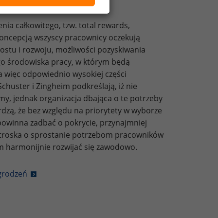
ia całkowitego, tzw. total rewards,
koncepcją wszyscy pracownicy oczekują
rostu i rozwoju, możliwości pozyskiwania
go środowiska pracy, w którym będą
 a więc odpowiednio wysokiej części
huster i Zingheim podkreślają, iż nie
my, jednak organizacja dbająca o te potrzeby
rdzą, że bez względu na priorytety w wyborze
powinna zadbać o pokrycie, przynajmniej
że troska o sprostanie potrzebom pracowników
im harmonijnie rozwijać się zawodowo.
grodzeń