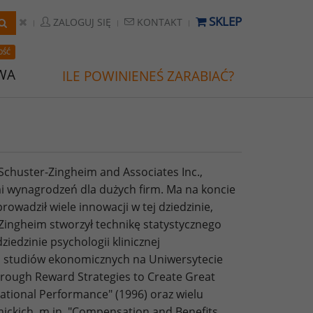
SKLEP
ZALOGUJ SIĘ
KONTAKT
OŚĆ
WA
ILE POWINIENEŚ ZARABIAĆ?
Schuster-Zingheim and Associates Inc.,
i wynagrodzeń dla dużych firm. Ma na koncie
wadził wiele innowacji w tej dziedzinie,
Zingheim stworzył technikę statystycznego
iedzinie psychologii klinicznej
om studiów ekonomicznych na Uniwersytecie
hrough Reward Strategies to Create Great
ational Performance" (1996) oraz wielu
ckich, m.in. "Compensation and Benefits