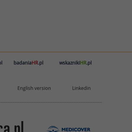
l
badania
HR
.pl
wskazniki
HR
.pl
English version
Linkedin