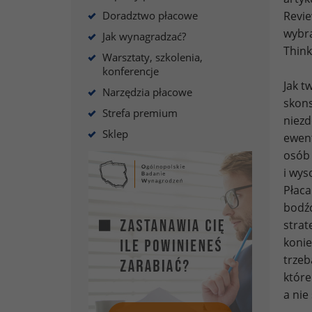
Doradztwo płacowe
Revie
wybra
Jak wynagradzać?
Think
Warsztaty, szkolenia,
konferencje
Jak t
Narzędzia płacowe
skons
Strefa premium
niezd
Sklep
ewent
osób 
i wys
Płaca
bodźc
strat
konie
trzeb
które
a nie