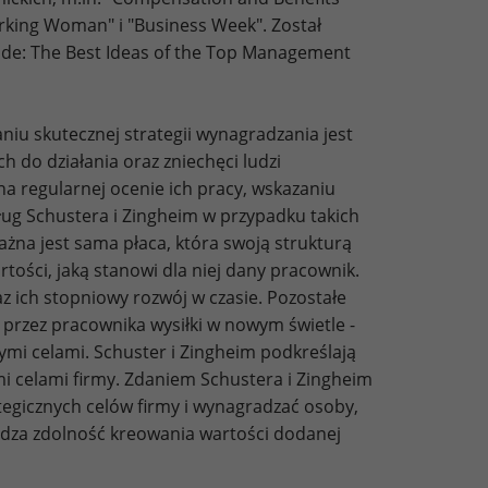
Working Woman" i "Business Week". Został
de: The Best Ideas of the Top Management
iu skutecznej strategii wynagradzania jest
 do działania oraz zniechęci ludzi
a regularnej ocenie ich pracy, wskazaniu
ug Schustera i Zingheim w przypadku takich
na jest sama płaca, która swoją strukturą
rtości, jaką stanowi dla niej dany pracownik.
 ich stopniowy rozwój w czasie. Pozostałe
 przez pracownika wysiłki w nowym świetle -
nymi celami. Schuster i Zingheim podkreślają
mi celami firmy. Zdaniem Schustera i Zingheim
tegicznych celów firmy i wynagradzać osoby,
radza zdolność kreowania wartości dodanej