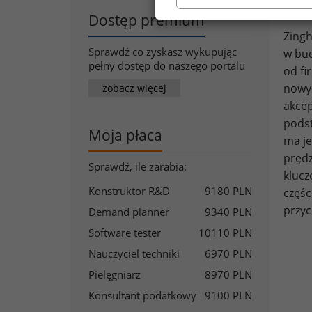
prac
Dostęp premium
Zingh
Sprawdź co zyskasz wykupując
w bud
pełny dostęp do naszego portalu
od fi
nowyc
zobacz więcej
akcep
podst
Moja płaca
ma je
prędz
Sprawdź, ile zarabia:
klucz
Konstruktor R&D
9180 PLN
częśc
przyc
Demand planner
9340 PLN
Software tester
10110 PLN
Nauczyciel techniki
6970 PLN
Pielęgniarz
8970 PLN
Konsultant podatkowy
9100 PLN