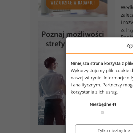
Wedłu
zalec
i roz
zatrz
Ponie
narzę
Zg
katal
zesta
Niniejsza strona korzysta z pli
Wykorzystujemy pliki cookie d
Schus
naszej witrynie. Informacje 
się n
i analitycznym. Partnerzy mo
przyn
korzystania z ich usług.
monit
idzie
Niezbędne
syste
nieza
dzięk
Tylko niezbędne