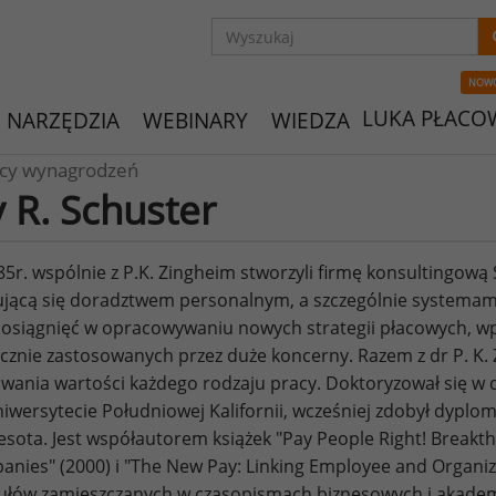
NOW
LUKA PŁACO
NARZĘDZIA
WEBINARY
WIEDZA
ycy wynagrodzeń
y R. Schuster
5r. wspólnie z P.K. Zingheim stworzyli firmę konsultingową 
jącą się doradztwem personalnym, a szczególnie systemam
 osiągnięć w opracowywaniu nowych strategii płacowych, wpro
cznie zastosowanych przez duże koncerny. Razem z dr P. K. 
wania wartości każdego rodzaju pracy. Doktoryzował się w dz
iwersytecie Południowej Kalifornii, wcześniej zdobył dypl
sota. Jest współautorem książek "Pay People Right! Breakt
nies" (2000) i "The New Pay: Linking Employee and Organiz
ułów zamieszczanych w czasopismach biznesowych i akademi