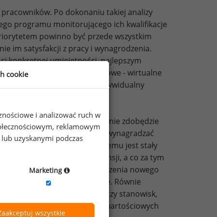
 pracowników. Po dokonaniu takiej analizy
ego programu monitorującego ich kwalifikacje
riorytetem powinno być przede wszystkim
e im satysfakcji z pracy i wynagrodzenia.
i konkretnej umiejętności, najlepszym
alistyczne aplikacje internetowe - wirtualne
ch cookie
macje i z tą pomocą tworzyć indywidualny
a poszczególnych zadań.
cznościowe i analizować ruch w
kreślają, że nawet jeśli firma nie zdobędzie
 społecznościowym, reklamowym
 istotne jest, by w ten sposób wynagradzać
e lub uzyskanymi podczas
prawnego działania tego sytemu jest stały
zesadnie wyśrubowanych pensji, a co za tym
oby zaangażowane w proces tworzenia nowego
Marketing
od nich całkowicie niezależne. Równie
ć danych osób, kompetencji czy stanowisk,
 czy też przypadkowej utraty wartościowych
Zaakceptuj wszystkie