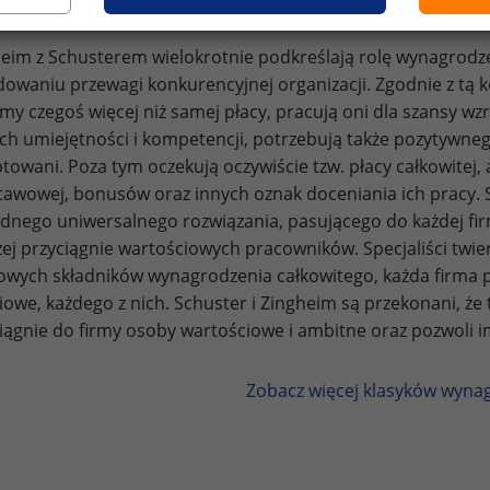
owników.
eim z Schusterem wielokrotnie podkreślają rolę wynagrodzen
owaniu przewagi konkurencyjnej organizacji. Zgodnie z tą 
rmy czegoś więcej niż samej płacy, pracują oni dla szansy wz
h umiejętności i kompetencji, potrzebują także pozytywne
towani. Poza tym oczekują oczywiście tzw. płacy całkowitej,
awowej, bonusów oraz innych oznak doceniania ich pracy. Sc
dnego uniwersalnego rozwiązania, pasującego do każdej fir
ej przyciągnie wartościowych pracowników. Specjaliści twie
owych składników wynagrodzenia całkowitego, każda firma 
iowe, każdego z nich. Schuster i Zingheim są przekonani, 
iągnie do firmy osoby wartościowe i ambitne oraz pozwoli 
Zobacz więcej klasyków wyna