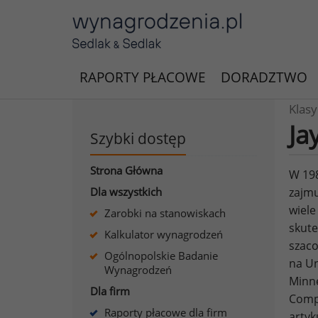
RAPORTY PŁACOWE
DORADZTWO
Klas
Ja
Szybki dostęp
Strona Główna
W 198
Dla wszystkich
zajmu
wiele
Zarobki na stanowiskach
skute
Kalkulator wynagrodzeń
szaco
Ogólnopolskie Badanie
na Un
Wynagrodzeń
Minne
Dla firm
Compa
Raporty płacowe dla firm
artyk