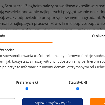
g Schustera i Zingheim należy prawidłowo określić wartość
ają wyselekcjonowanie najlepszych i przygotowanie dokładn
wój, wraz z odpowiednio przyporządkowanymi nagrodami. P
ymanie najlepszych pracowników w firmie poprzez zapewnieni
waż dużym problemem okazała się wycena rynkowej wartośc
dziem do tego mają być, zdaniem Schustera i Zingheim, specj
ody
O plika
ogi umiejętności, z których firmy będą mogły czerpać infor
w umiejętności wymagany w danej organizacji do wykonani
ków cookie
o spersonalizowania treści i reklam, aby oferować funkcje społe
ter i Zingheim są zwolennikami wynagradzania za wyniki. Pod
o tym, jak korzystasz z naszej witryny, udostępniamy partnerom
a wprowadzenie tego systemu na poziomie całej organizacji,
gą połączyć te informacje z innymi danymi otrzymanymi od Ciebi
ajmniej dyrektorów i najwyższych menedżerów. Warunkiem s
oring poprawności mechanizmów oceny, tak aby uniknąć pr
 - nieuzasadnionych wydatków. Specjaliści twierdzą, że os
Preferencje
Statystyki
mu wynagrodzeń dla dyrektorów i menedżerów powinny być 
leżna jednostka powinna stale monitorować rynkową wartoś
i czemu także uniknie się nadmiernie wysokich wynagrodzeń
Zapisz powyższy wybór