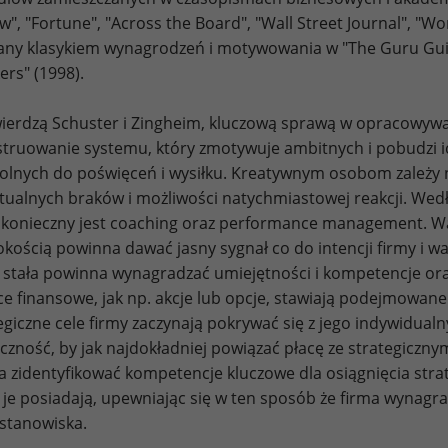
w", "Fortune", "Across the Board", "Wall Street Journal", "
ny klasykiem wynagrodzeń i motywowania w "The Guru Gui
ers" (1998).
wierdzą Schuster i Zingheim, kluczową sprawą w opracowywan
truowanie systemu, który zmotywuje ambitnych i pobudzi ich
olnych do poświęceń i wysiłku. Kreatywnym osobom zależy n
ualnych braków i możliwości natychmiastowej reakcji. Wedł
konieczny jest coaching oraz performance management. Waż
okością powinna dawać jasny sygnał co do intencji firmy i wa
 stała powinna wynagradzać umiejętności i kompetencje oraz
e finansowe, jak np. akcje lub opcje, stawiają podejmowane
egiczne cele firmy zaczynają pokrywać się z jego indywidual
czność, by jak najdokładniej powiązać płacę ze strategiczny
a zidentyfikować kompetencje kluczowe dla osiągnięcia stra
 je posiadają, upewniając się w ten sposób że firma wynag
 stanowiska.