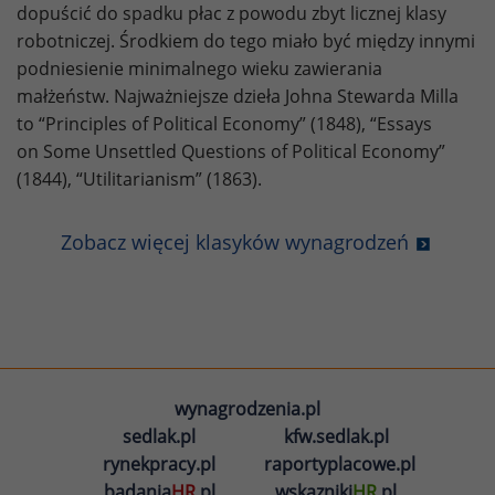
dopuścić do spadku płac z powodu zbyt licznej klasy
robotniczej. Środkiem do tego miało być między innymi
podniesienie minimalnego wieku zawierania
małżeństw. Najważniejsze dzieła Johna Stewarda Milla
to “Principles of Political Economy” (1848), “Essays
on Some Unsettled Questions of Political Economy”
(1844), “Utilitarianism” (1863).
Zobacz więcej klasyków wynagrodzeń
wynagrodzenia.pl
sedlak.pl
kfw.sedlak.pl
rynekpracy.pl
raportyplacowe.pl
badania
HR
.pl
wskazniki
HR
.pl