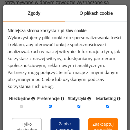
otrzymywane w danym zawodzie wyznaczone są
na takim poziomie, by utrzymać pracowników
Zgody
O plikach cookie
w sektorze i nie zachęcać ich do jego zmiany. Według
Marshala płace wyznaczają ceny a nie odwrotnie, stąd
Niniejsza strona korzysta z plików cookie
względna stałość wynagrodzeń w zawodach.
Wykorzystujemy pliki cookie do spersonalizowania treści
i reklam, aby oferować funkcje społecznościowe i
Przyznawał, iż mogą występować okresowe fluktuacje
analizować ruch w naszej witrynie. Informacje o tym, jak
płac, np. w związku z nagłym wzrostem popytu na tego
korzystasz z naszej witryny, udostępniamy partnerom
typu usługi, a więc także ze wzrostem cen tych usług.
społecznościowym, reklamowym i analitycznym.
Twierdził, iż stopniowo relacja między popytem
Partnerzy mogą połączyć te informacje z innymi danymi
na pracę a jej podażą musi powrócić do stanu
otrzymanymi od Ciebie lub uzyskanymi podczas
pierwotnego, przede wszystkim z powodu
korzystania z ich usług.
napływających do sektora nowych pracowników
skuszonych podwyżką płac. Wzrost podaży (która
Niezbędne
Preferencje
Statystyki
Marketing
w długim okresie jest bardziej elastyczna), pociągnie
za sobą spadek płac i sytuacja wróci do równowagi.
Zapisz
Tylko
Zaakceptuj
Marshall miał swój udział w badaniach nad ekonomiką
powyższy
niezbędne
wszystkie