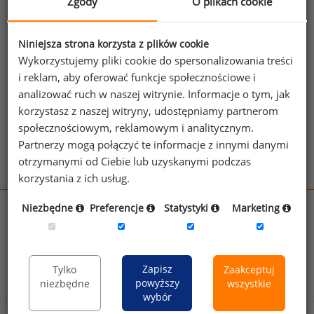
Zgody
O plikach cookie
z dużym udziałem kobiet w radach nadzorczych
wyprzedzają konkurencję. Więcej o zagadnieniu
na stronach
Wall Street Journal
.
Niniejsza strona korzysta z plików cookie
źródło: Wall Street Journal
Wykorzystujemy pliki cookie do spersonalizowania treści
i reklam, aby oferować funkcje społecznościowe i
analizować ruch w naszej witrynie. Informacje o tym, jak
Zobacz więcej ciekawostek
korzystasz z naszej witryny, udostępniamy partnerom
społecznościowym, reklamowym i analitycznym.
Partnerzy mogą połączyć te informacje z innymi danymi
otrzymanymi od Ciebie lub uzyskanymi podczas
korzystania z ich usług.
Niezbędne
Preferencje
Statystyki
Marketing
wynagrodzenia.pl
sedlak.pl
kfw.sedlak.pl
rynekpracy.pl
raportyplacowe.pl
badania
HR
.pl
wskazniki
HR
.pl
Zapisz
Tylko
Zaakceptuj
powyższy
niezbędne
wszystkie
wybór