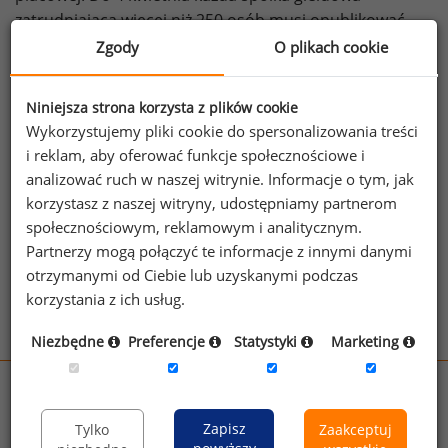
zatrudniająca więcej niż 250 osób musi opublikować
informację na temat przeciętnej różnicy w płacy
Zgody
O plikach cookie
godzinowej kobiet i mężczyzn, przeciętnej różnicy
w premiach i proporcji kobiet i mężczyzn jakim
Niniejsza strona korzysta z plików cookie
przysługuje wynagrodzenie zmienne. Więcej
Wykorzystujemy pliki cookie do spersonalizowania treści
na
PayGovernance
i reklam, aby oferować funkcje społecznościowe i
źródło: Pay governance
analizować ruch w naszej witrynie. Informacje o tym, jak
korzystasz z naszej witryny, udostępniamy partnerom
społecznościowym, reklamowym i analitycznym.
Zobacz więcej ciekawostek
Partnerzy mogą połączyć te informacje z innymi danymi
otrzymanymi od Ciebie lub uzyskanymi podczas
korzystania z ich usług.
Niezbędne
Preferencje
Statystyki
Marketing
wynagrodzenia.pl
sedlak.pl
kfw.sedlak.pl
Zapisz
Tylko
Zaakceptuj
rynekpracy.pl
raportyplacowe.pl