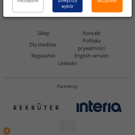
powyższy
niezbędne
wszystkie
wybór
badania
HR
.pl
wskazniki
HR
.pl
Sklep
Kontakt
Polityka
Dla mediów
prywatności
Regulamin
English version
Linkedin
Partnerzy: