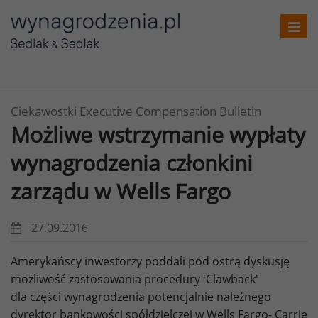
Toggl
navig
Ciekawostki Executive Compensation Bulletin
Możliwe wstrzymanie wypłaty
wynagrodzenia członkini
zarządu w Wells Fargo
27.09.2016
Amerykańscy inwestorzy poddali pod ostrą dyskusję
możliwość zastosowania procedury 'Clawback'
dla części wynagrodzenia potencjalnie należnego
dyrektor bankowości spółdzielczej w Wells Fargo- Carrie