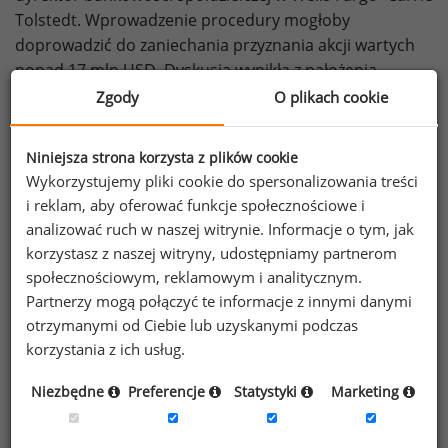
Tolstedt. Wprowadzenie procedury mogłoby
doprowadzić do zaniechania przyznania akcji wartych
ponad 17 mln USD. Dyskusja wynikła z nałożenia
na bank 185 mln USD kary za kreowanie sztucznych
Zgody
O plikach cookie
kont klientów, które były uwzględniane w wynikach
operacyjnych. Procedurę 'Clawback' można zastosować
Niniejsza strona korzysta z plików cookie
w przypadku udowodnienia, że należne wynagrodzenie
Wykorzystujemy pliki cookie do spersonalizowania treści
zostało przyznane w wyniku wprowadzenia w błąd,
i reklam, aby oferować funkcje społecznościowe i
lub kreacji nieprawdziwych wyników przez menedżera.
analizować ruch w naszej witrynie. Informacje o tym, jak
Więcej na
Bloomberg.com
korzystasz z naszej witryny, udostępniamy partnerom
źródło: Bloomberg.com
społecznościowym, reklamowym i analitycznym.
Partnerzy mogą połączyć te informacje z innymi danymi
otrzymanymi od Ciebie lub uzyskanymi podczas
Zobacz więcej ciekawostek
korzystania z ich usług.
Niezbędne
Preferencje
Statystyki
Marketing