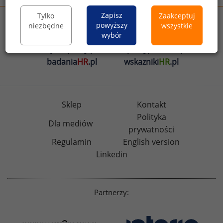
Zapisz
Tylko
Zaakceptuj
wynagrodzenia.pl
powyższy
niezbędne
wszystkie
wybór
sedlak.pl
kfw.sedlak.pl
rynekpracy.pl
raportyplacowe.pl
badania
HR
.pl
wskazniki
HR
.pl
Sklep
Kontakt
Polityka
Dla mediów
prywatności
Regulamin
English version
Linkedin
Partnerzy: