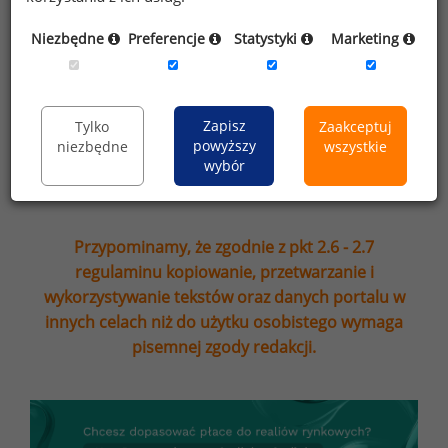
adres e-mail ofert handlowych oraz
Niezbędne
Preferencje
Statystyki
Marketing
informacji marketingowych. Oświadczam,
że zapoznałem się z treścią
informacji na
temat przetwarzania
.
Zapisz
Tylko
Zaakceptuj
powyższy
niezbędne
wszystkie
Zapisz
wybór
Przypominamy, że zgodnie z pkt 2.6 - 2.7
regulaminu kopiowanie, przetwarzanie i
wykorzystywanie tekstów oraz danych portalu w
innych celach niż do użytku osobistego wymaga
pisemnej zgody redakcji.