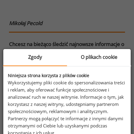
Mikołaj Pecold
Chcesz na bieżąco śledzić najnowsze informacje o
wynagrodzeniach?
Zgody
O plikach cookie
Zapisz się do newslettera!
Niniejsza strona korzysta z plików cookie
Wykorzystujemy pliki cookie do spersonalizowania treści
i reklam, aby oferować funkcje społecznościowe i
Wyrażam zgodę na przetwarzanie moich
analizować ruch w naszej witrynie. Informacje o tym, jak
danych osobowych zawartych w
korzystasz z naszej witryny, udostępniamy partnerom
formularzu przez Sedlak
Sedlak sp. z o.o.
&
społecznościowym, reklamowym i analitycznym.
sp. k. w celu otrzymywania bezpłatnego
Partnerzy mogą połączyć te informacje z innymi danymi
newsletter’a portalu wynagrodzenia.pl.
otrzymanymi od Ciebie lub uzyskanymi podczas
korzystania z ich usług.
Wyrażam zgodę na przesyłanie na podany