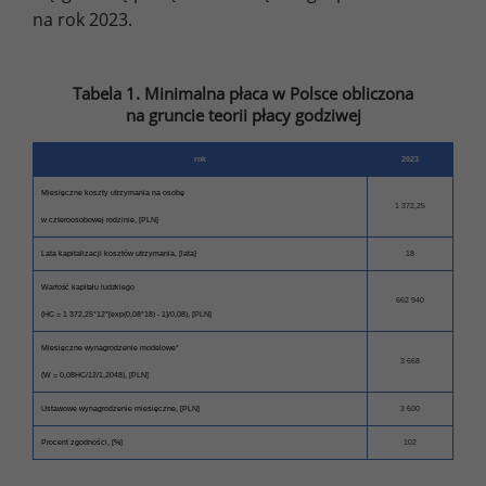
na rok 2023.
Tabela 1. Minimalna płaca w Polsce obliczona
na gruncie teorii płacy godziwej
rok
2023
Miesięczne koszty utrzymania na osobę
1 372,25
w czteroosobowej rodzinie, [PLN]
Lata kapitalizacji kosztów utrzymania, [lata]
18
Wartość kapitału ludzkiego
662 940
(HC = 1 372,25*12*[exp(0,08*18) - 1]/0,08)
,
[PLN]
Miesięczne wynagrodzenie modelowe*
3 668
(W = 0,08H
C
/12/1,2048), [PLN]
Ustawowe wynagrodzenie miesięczne, [PLN]
3 600
Procent zgodności, [%]
102