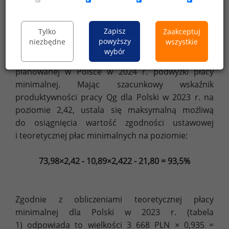
Zasadność planowanej w 2024 r. podwyżki
płacowej
Zapisz
Tylko
Zaakceptuj
powyższy
niezbędne
wszystkie
Aby zilustrować praktyczny potencjał
wybór
prezentowanego modelu posłużę się nim do oceny
planowanej w Polsce w 2024 r. podwyżki płacy
minimalnej. Mając szacunkowy wskaźnik
produktywności pracy Qg dla Polski w 2023 r. na
poziomie 2,42, ustala się maksymalną możliwą
do osiągnięcia wartość zgodności ustawowej
i teoretycznej płac minimalnych na poziomie:
73,98×2,42 - 10,89×2,422 - 21,80 = 93,5%
Zgodnie z obliczeniami teoretycznej płacy
minimalnej dla Polski w 2023 r. (tabela
1) odpowiada to wielkości 3 668 PLN × 0,935 =