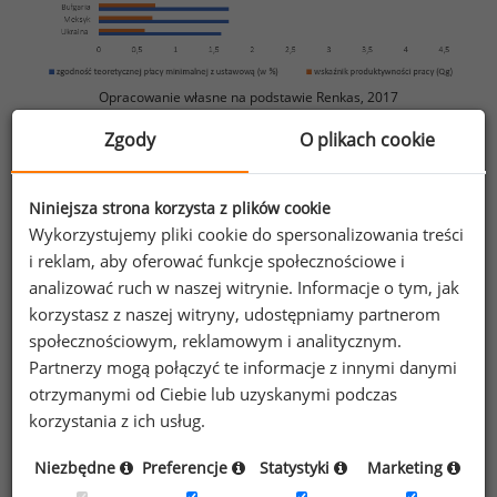
Opracowanie własne na podstawie Renkas, 2017
Zgody
O plikach cookie
Formuła ukazująca tą zależność przedstawia się
następująco:
Niniejsza strona korzysta z plików cookie
Wykorzystujemy pliki cookie do spersonalizowania treści
Zg = 73,98 Qg – 10,89 Qg2 – 21,80 (3)
i reklam, aby oferować funkcje społecznościowe i
analizować ruch w naszej witrynie. Informacje o tym, jak
korzystasz z naszej witryny, udostępniamy partnerom
gdzie, Zg – procent zgodności wynagrodzenia
społecznościowym, reklamowym i analitycznym.
minimalnego, ustalonego na podstawie teorii płacy
Partnerzy mogą połączyć te informacje z innymi danymi
godziwej, i płacy minimalnej wyznaczonej
otrzymanymi od Ciebie lub uzyskanymi podczas
ustawodawstwem, Qg – wskaźnik produktywności
korzystania z ich usług.
pracy w badanym kraju.
Niezbędne
Preferencje
Statystyki
Marketing