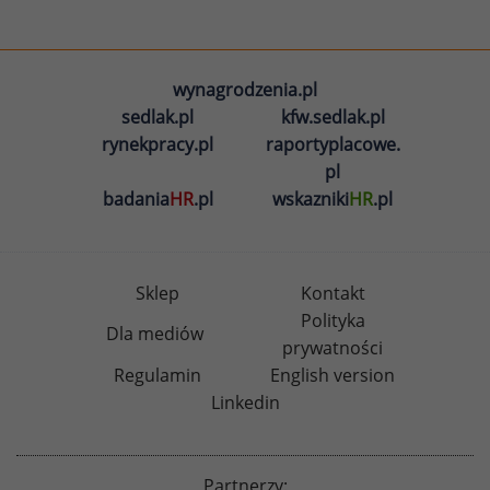
wynagrodzenia.pl
sedlak.pl
kfw.sedlak.pl
rynekpracy.pl
raportyplacowe.
pl
badania
HR
.pl
wskazniki
HR
.pl
Sklep
Kontakt
Polityka
Dla mediów
prywatności
Regulamin
English version
Linkedin
Partnerzy: