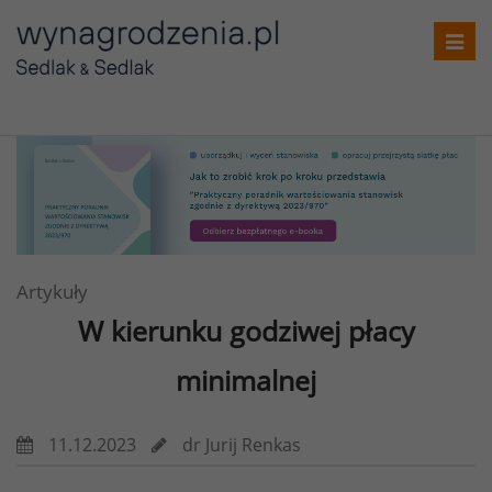
T
o
g
g
l
e
n
a
v
i
Artykuły
g
W kierunku godziwej płacy
a
t
minimalnej
i
o
11.12.2023
dr Jurij Renkas
n