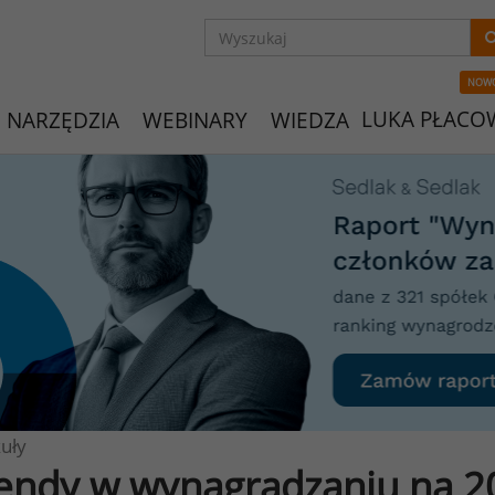
NOW
LUKA PŁACO
NARZĘDZIA
WEBINARY
WIEDZA
uły
endy w wynagradzaniu na 2