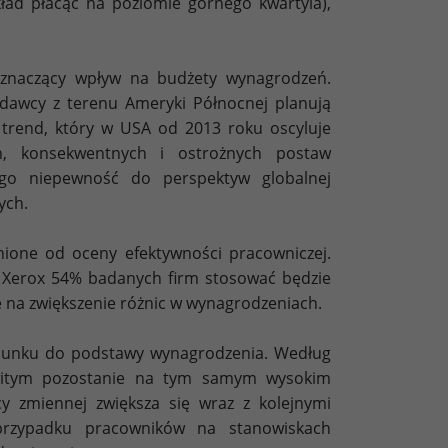
kład płacąc na poziomie górnego kwartyla),
znaczący wpływ na budżety wynagrodzeń.
codawcy z terenu Ameryki Północnej planują
y trend, który w USA od 2013 roku oscyluje
, konsekwentnych i ostrożnych postaw
go niepewność do perspektyw globalnej
ych.
żnione od oceny efektywności pracowniczej.
 Xerox 54% badanych firm stosować będzie
 na zwiększenie różnic w wynagrodzeniach.
tosunku do podstawy wynagrodzenia. Według
owitym pozostanie na tym samym wysokim
y zmiennej zwiększa się wraz z kolejnymi
 przypadku pracowników na stanowiskach