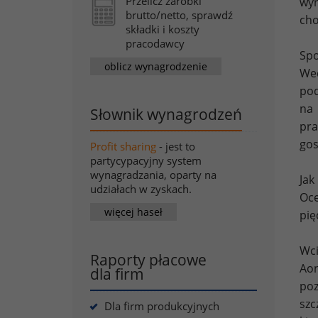
Przelicz zarobki
wyr
brutto/netto, sprawdź
cho
składki i koszty
pracodawcy
Sp
oblicz wynagrodzenie
Wed
pod
na
Słownik wynagrodzeń
pr
gos
Profit sharing
- jest to
partycypacyjny system
wynagradzania, oparty na
Jak
udziałach w zyskach.
Oce
więcej haseł
pię
Wci
Raporty płacowe
Ao
dla firm
poz
sz
Dla firm produkcyjnych