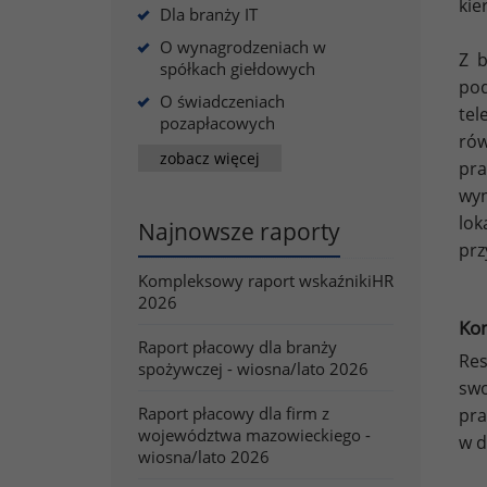
kie
Dla branży IT
O wynagrodzeniach w
Z 
spółkach giełdowych
pod
O świadczeniach
tel
pozapłacowych
rów
zobacz więcej
pra
wyn
lok
Najnowsze raporty
prz
Kompleksowy raport wskaźnikiHR
2026
Ko
Raport płacowy dla branży
Res
spożywczej - wiosna/lato 2026
sw
Raport płacowy dla firm z
pra
województwa mazowieckiego -
w d
wiosna/lato 2026