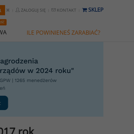
SKLEP
ZALOGUJ SIĘ
KONTAKT
OŚĆ
WA
ILE POWINIENEŚ ZARABIAĆ?
017 rok