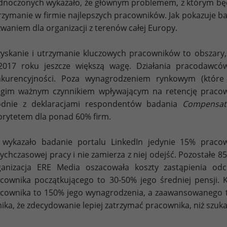
dnoczonych wykazało, że głównym problemem, z którym będą
rzymanie w firmie najlepszych pracowników. Jak pokazuje b
waniem dla organizacji z terenów całej Europy.
yskanie i utrzymanie kluczowych pracowników to obszary,
2017 roku jeszcze większą wagę. Działania pracodaw
nkurencyjności. Poza wynagrodzeniem rynkowym (któr
gim ważnym czynnikiem wpływającym na retencję pracow
odnie z deklaracjami respondentów badania
Compensati
orytetem dla ponad 60% firm.
 wykazało badanie portalu LinkedIn jedynie 15% praco
ychczasowej pracy i nie zamierza z niej odejść. Pozostałe 8
anizacja ERE Media oszacowała koszty zastąpienia odc
cownika początkującego to 30-50% jego średniej pensji.
cownika to 150% jego wynagrodzenia, a zaawansowanego t
ika, że zdecydowanie lepiej zatrzymać pracownika, niż szuk