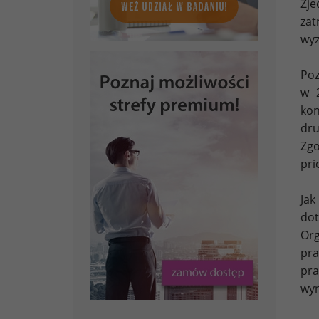
Zje
zat
wyz
Poz
w 
ko
dru
Zg
pri
Jak
dot
Org
pra
pra
wyn