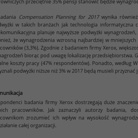
rowniczych przeciętnie 35% pensji stanowić będzie wynagro
badania
Compensation Planning for 2017
wynika również,
wyżki w takich branżach jak technologia informatyczna 
ekomunikacyjna planuje najwyższe podwyżki wynagrodzeń, 
nież, że wynagrodzenia wzrosną najbardziej w mniejszych
cowników (3,3%). Zgodnie z badaniem firmy Xerox, większo
agrodzeń biorąc pod uwagę lokalizację przedsiębiorstwa
alne koszty pracy (47% respondentów). Ponadto, według 
yznali podwyżki niższe niż 3% w 2017 będą musieli przyznać 
munikacja
pondenci badania firmy Xerox dostrzegają duże znaczeni
oich pracowników. Jak zaznaczyli autorzy badania, do
cownikom zrozumieć ich wpływ na wysokość wynagrodzeń
ziałanie całej organizacji.