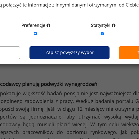
gą połączyć te informacje z innymi danymi otrzymanymi od Ciebi
Preferencje
Statystyki
Zapisz powyższy wybór
acodawcy planują podwyżki wynagrodzeń
 pokazuje większość badań pensja nie jest najważniejsza 
 ogólnego zadowolenia z pracy. Według badania portalu 
opuści swoją firmę, jeśli w ciągu 12 miesięcy nie otrzyma 
spertów są jednoznaczne: aby utrzymać wysoką wyda
codawcy będą musieli płacić więcej. W tym celu większo
lepszych pracowników do poziomu rynkowego. Jak poka