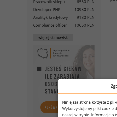
Pracownik sklepu
6550 PLN
Developer PHP
10980 PLN
Analityk kredytowy
9180 PLN
Compliance officer
10650 PLN
więcej stanowisk
Zg
Niniejsza strona korzysta z pli
Wykorzystujemy pliki cookie d
naszej witrynie. Informacje 