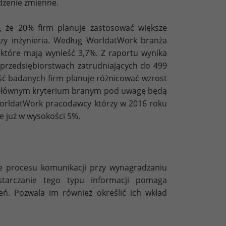
dzenie zmienne.
 że 20% firm planuje zastosować większe
czy inżynieria. Według WorldatWork branża
które mają wynieść 3,7%. Z raportu wynika
 przedsiębiorstwach zatrudniających do 499
ść badanych firm planuje różnicować wzrost
. Głównym kryterium branym pod uwagę będą
WorldatWork pracodawcy którzy w 2016 roku
je już w wysokości 5%.
e procesu komunikacji przy wynagradzaniu
starczanie tego typu informacji pomaga
. Pozwala im również określić ich wkład