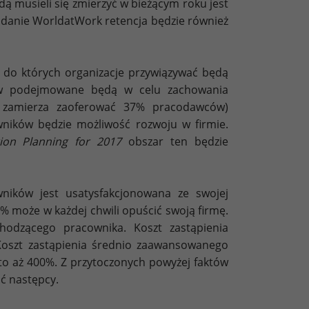
 musieli się zmierzyć w bieżącym roku jest
adanie WorldatWork retencja będzie również
 do których organizacje przywiązywać będą
ców podejmowane będą w celu zachowania
e zamierza zaoferować 37% pracodawców)
ników będzie możliwość rozwoju w firmie.
on Planning for 2017
obszar ten będzie
wników jest usatysfakcjonowana ze swojej
5% może w każdej chwili opuścić swoją firmę.
hodzącego pracownika. Koszt zastąpienia
 Koszt zastąpienia średnio zaawansowanego
o aż 400%. Z przytoczonych powyżej faktów
ać następcy.