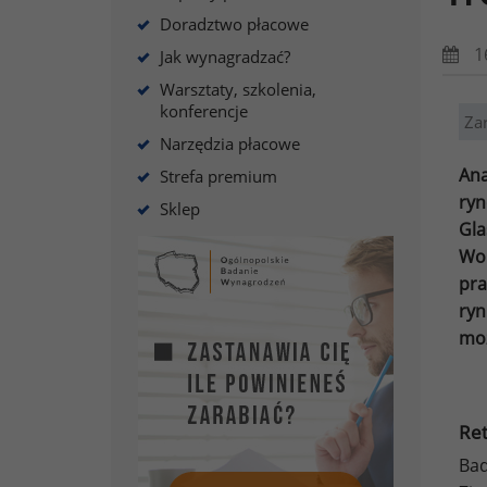
Doradztwo płacowe
1
Jak wynagradzać?
Warsztaty, szkolenia,
konferencje
Za
Narzędzia płacowe
Ana
Strefa premium
ryn
Sklep
Gla
Wo
pr
ry
moż
Ret
Bad