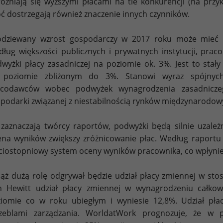
óżniają się wyższymi płacami na tle konkurencji (na przy
ć dostrzegają również znaczenie innych czynników.
odziewany wzrost gospodarczy w 2017 roku może mieć 
ług większości publicznych i prywatnych instytucji, pra
wyżki płacy zasadniczej na poziomie ok. 3%. Jest to stał
 poziomie zbliżonym do 3%. Stanowi wyraz spójnych
acodawców wobec podwyżek wynagrodzenia zasadnicze
podarki związanej z niestabilnością rynków międzynarodow
 zaznaczają twórcy raportów, podwyżki będą silnie uzale
na wyników zwiększy zróżnicowanie płac. Według raportu
ciostopniowy system oceny wyników pracownika, co wpłynie
ąż dużą rolę odgrywał będzie udział płacy zmiennej w s
n Hewitt udział płacy zmiennej w wynagrodzeniu całk
iomie co w roku ubiegłym i wyniesie 12,8%. Udział płac
czeblami zarządzania. WorldatWork prognozuje, że w