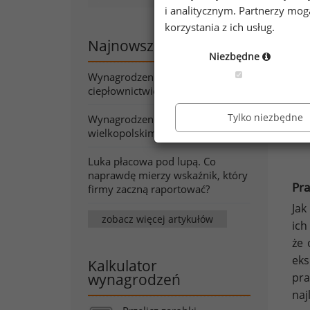
i analitycznym. Partnerzy mo
korzystania z ich usług.
Najnowsze artykuły
Niezbędne
Wynagrodzenia w energetyce i
ciepłownictwie wiosną 2026
Tylko niezbędne
Wynagrodzenia w województwie
wielkopolskim wiosną 2026
Luka płacowa pod lupą. Co
naprawdę mierzy wskaźnik, który
Pr
firmy zaczną raportować?
Jak
zobacz więcej artykułów
ich
że 
ek
Kalkulator
pra
wynagrodzeń
naj