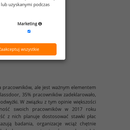
e lub uzyskanymi podczas
Marketing
Zaakceptuj wszystkie
dla pracowników, ale jest ważnym elementem
Glassdoor, 35% pracowników zadeklarowało,
podwyżki. W związku z tym opinie większości
jność swoich pracowników w 2017 roku
ść z nich planuje dostosować stawki płac
zują badania, organizacje wciąż chętnie