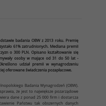
odstawie badania OBW z 2013 roku. Premię
rzystało 61% zatrudnionych. Mediana premii
zyzn o 300 PLN. Opisano kształtowanie się
ymywały osoby w mające od 31 do 50 lat -
Określono udział premii w wynagrodzeniu
ciej oferowane świadczenia pozapłacowe.
lnopolskiego Badania Wynagrodzeń (OBW).
prawia, że jest to największe pozarządowe
wiera dane z ponad 25 000 firm i dostarcza
tawienie Państwu tak obszernych danych