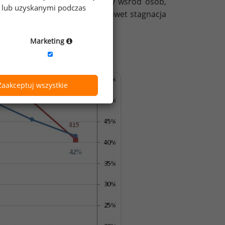
 które ją otrzymywały, malały wśród osób,
e lub uzyskanymi podczas
ego rodzaju stabilizacja lub nawet stagnacja
Marketing
ób ją otrzymujących
Zaakceptuj wszystkie