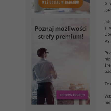
o w
gaz
Jak
z 
Dod
wyn
Prz
niż
śre
bad
Ze 
Wsz
nie