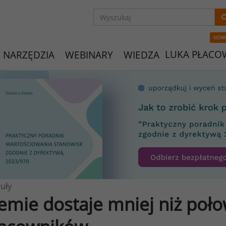
NOW
LUKA PŁACO
NARZĘDZIA
WEBINARY
WIEDZA
uły
emie dostaje mniej niż poło