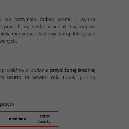
 nie otrzymała żadnej premii – wynika
o przez firmę Sedlak
Sedlak. Częściej niż
&
opieka medyczna, służbowy laptop lub ryczałt
owanych.
oprosiliśmy o podanie
przybliżonej średniej
ch brutto za ostatni rok.
Tabela poniżej
ężczyzn
górny
mediana
kwartyl