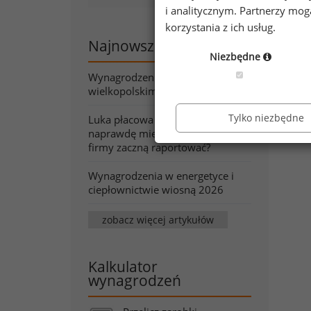
do 
i analitycznym. Partnerzy mo
któ
korzystania z ich usług.
w t
Najnowsze artykuły
Niezbędne
Wynagrodzenia w województwie
wielkopolskim wiosną 2026
Tylko niezbędne
Luka płacowa pod lupą. Co
naprawdę mierzy wskaźnik, który
firmy zaczną raportować?
Wynagrodzenia w energetyce i
ciepłownictwie wiosną 2026
zobacz więcej artykułów
Kalkulator
wynagrodzeń