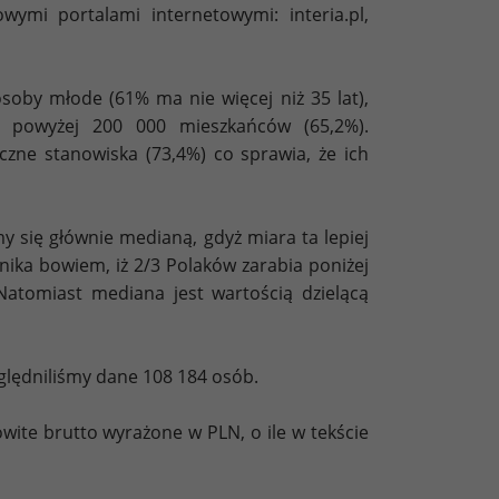
ymi portalami internetowymi: interia.pl,
oby młode (61% ma nie więcej niż 35 lat),
h powyżej 200 000 mieszkańców (65,2%).
czne stanowiska (73,4%) co sprawia, że ich
 się głównie medianą, gdyż miara ta lepiej
ika bowiem, iż 2/3 Polaków zarabia poniżej
Natomiast mediana jest wartością dzielącą
lędniliśmy dane 108 184 osób.
ite brutto wyrażone w PLN, o ile w tekście