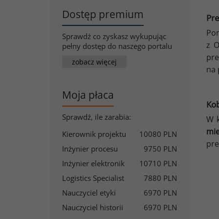
Dostęp premium
Pre
Po
Sprawdź co zyskasz wykupując
z O
pełny dostęp do naszego portalu
pre
zobacz więcej
na 
Moja płaca
Kob
Sprawdź, ile zarabia:
W k
mie
Kierownik projektu
10080 PLN
pre
Inżynier procesu
9750 PLN
Inżynier elektronik
10710 PLN
Logistics Specialist
7880 PLN
Nauczyciel etyki
6970 PLN
Nauczyciel historii
6970 PLN