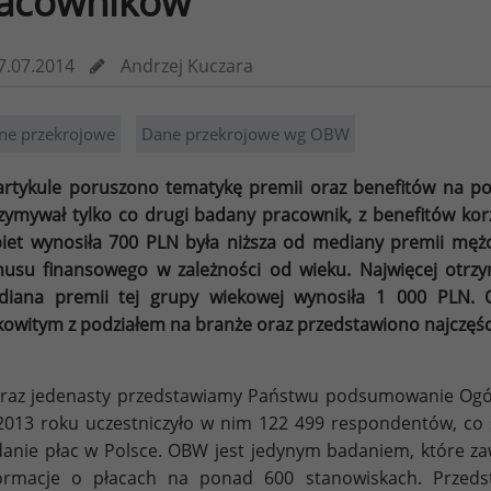
acowników
7.07.2014
Andrzej Kuczara
ne przekrojowe
Dane przekrojowe wg OBW
rtykule poruszono tematykę premii oraz benefitów na p
zymywał tylko co drugi badany pracownik, z benefitów ko
iet wynosiła 700 PLN była niższa od mediany premii mężc
usu finansowego w zależności od wieku. Najwięcej otrz
iana premii tej grupy wiekowej wynosiła 1 000 PLN. 
kowitym z podziałem na branże oraz przedstawiono najczęś
raz jedenasty przedstawiamy Państwu podsumowanie Ogó
013 roku uczestniczyło w nim 122 499 respondentów, co s
anie płac w Polsce. OBW jest jedynym badaniem, które za
formacje o płacach na ponad 600 stanowiskach. Przeds