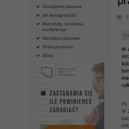
pr
Doradztwo płacowe
Jak wynagradzać?
0
Warsztaty, szkolenia,
konferencje
Da
Narzędzia płacowe
Strefa premium
W a
Sklep
otr
kob
bon
med
cał
Po 
W 2
bad
in