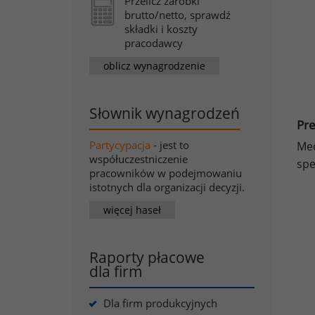
Przelicz zarobki
brutto/netto, sprawdź
składki i koszty
pracodawcy
oblicz wynagrodzenie
Słownik wynagrodzeń
Pre
Partycypacja
- jest to
Med
współuczestniczenie
spe
pracowników w podejmowaniu
istotnych dla organizacji decyzji.
więcej haseł
Raporty płacowe
dla firm
Dla firm produkcyjnych