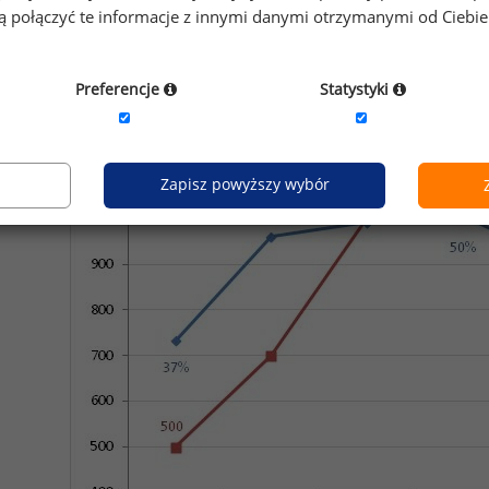
1 000 PLN. Zarówno wysokość premii, jak i odsetek osób,
gą połączyć te informacje z innymi danymi otrzymanymi od Ciebi
re przekroczyły 50. rok życia. Jedną z przyczyn mogła być sw
ej grupie wiekowej.
Preferencje
Statystyki
Wykres 1. Wysokość premii i odsetek os
Zapisz powyższy wybór