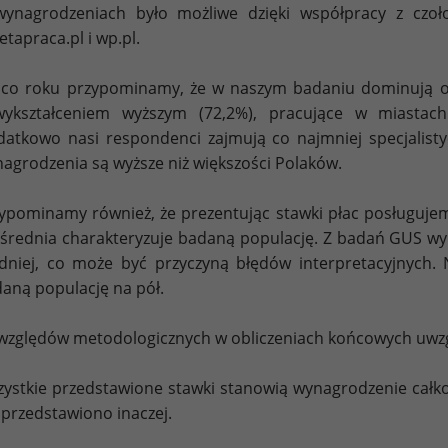
ynagrodzeniach było możliwe dzięki współpracy z czołow
etapraca.pl i wp.pl.
 co roku przypominamy, że w naszym badaniu dominują os
wykształceniem wyższym (72,2%), pracujące w miastac
atkowo nasi respondenci zajmują co najmniej specjalisty
agrodzenia są wyższe niż większości Polaków.
ypominamy również, że prezentując stawki płac posługujemy
 średnia charakteryzuje badaną populację. Z badań GUS wyn
dniej, co może być przyczyną błędów interpretacyjnych. 
aną populację na pół.
względów metodologicznych w obliczeniach końcowych uwzg
ystkie przedstawione stawki stanowią wynagrodzenie całkow
 przedstawiono inaczej.