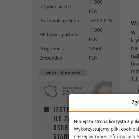
11900
Inżynier sieci IT
PLN
Pracownica sklepu
6550 PLN
W j
11000
W 
HR biznes partner
PLN
kry
Na 
Programista
12600
naj
Embedded
PLN
bra
mln
więcej stanowisk
1,1
Zg
Niniejsza strona korzysta z pli
Wykorzystujemy pliki cookie d
naszej witrynie. Informacje 