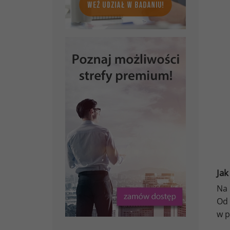
Jak
Na
Od
w p