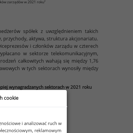
ków zarządów w 2021 roku”
edżerów spółek z uwzględnieniem takich
y, przychody, aktywa, struktura akcjonariatu.
ceprezesów i członków zarządu w czterech
wypłacano w sektorze telekomunikacyjnym,
rodzeń całkowitych wahają się między 1,76
awowych w tych sektorach wynosiły między
epiej wynagradzanych sektorach w 2021 roku
ch cookie
cznościowe i analizować ruch w
 społecznościowym, reklamowym