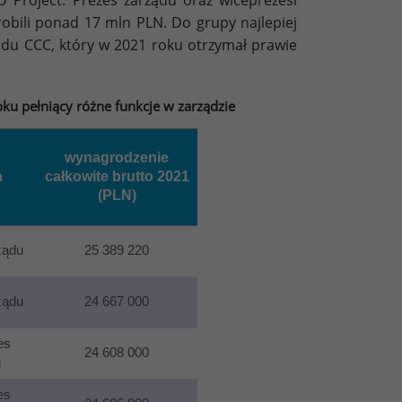
 Project. Prezes zarządu oraz wiceprezesi
robili ponad 17 mln PLN. Do grupy najlepiej
ądu CCC, który w 2021 roku otrzymał prawie
ku pełniący różne funkcje w zarządzie
wynagrodzenie
a
całkowite brutto 2021
(PLN)
ządu
25 389 220
ządu
24 667 000
es
24 608 000
u
es