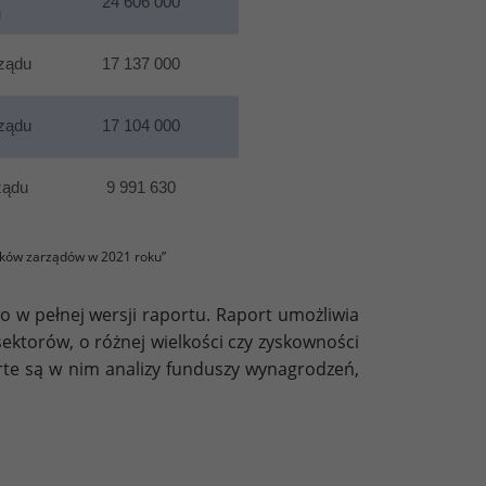
24 606 000
u
ządu
17 137 000
ządu
17 104 000
ządu
9 991 630
ków zarządów w 2021 roku”
o w pełnej wersji raportu. Raport umożliwia
torów, o różnej wielkości czy zyskowności
rte są w nim analizy funduszy wynagrodzeń,