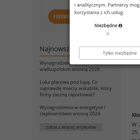
i analitycznym. Partnerzy mo
korzystania z ich usług.
Niezbędne
Najnowsze artykuły
Tylko niezbędne
Wynagrodzenia w województwie
wielkopolskim wiosną 2026
Luka płacowa pod lupą. Co
naprawdę mierzy wskaźnik, który
firmy zaczną raportować?
Wynagrodzenia w energetyce i
ciepłownictwie wiosną 2026
Kto
W 2
zobacz więcej artykułów
25 