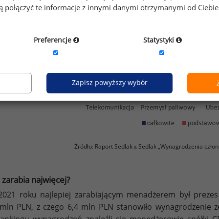
gą połączyć te informacje z innymi danymi otrzymanymi od Ciebi
Preferencje
Statystyki
Zapisz powyższy wybór
Źródło: Raport Sedlak
Sedlak „Wynagrodzenia człon
&
 zarabia najwięcej?
021 roku najlepiej zarabiającym menadżerem był preze
mln PLN, z czego 6,4 mln PLN stanowiło wynagrodzenie ze