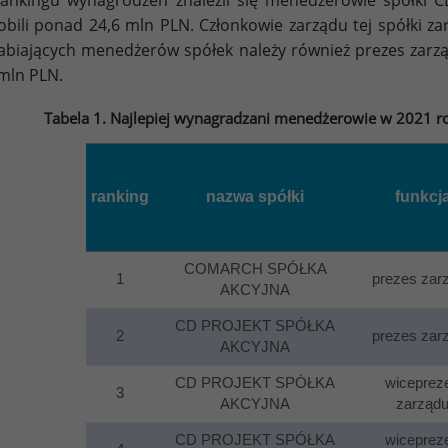
ankingu wynagrodzeń znaleźli się menedżerowie spółki CD
obili ponad 24,6 mln PLN. Członkowie zarządu tej spółki za
abiających menedżerów spółek należy również prezes zarz
mln PLN.
Tabela 1. Najlepiej wynagradzani menedżerowie w 2021 ro
ranking
nazwa spółki
funkcj
COMARCH SPÓŁKA
1
prezes zar
AKCYJNA
CD PROJEKT SPÓŁKA
2
prezes zar
AKCYJNA
CD PROJEKT SPÓŁKA
wiceprez
3
AKCYJNA
zarząd
CD PROJEKT SPÓŁKA
wiceprez