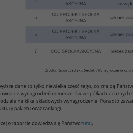
4
AKCYJNA
zarząd
CD PROJEKT SPÓŁKA
5
członek zar
AKCYJNA
CD PROJEKT SPÓŁKA
6
członek zar
AKCYJNA
7
CCC SPÓŁKA AKCYJNA
prezes zar
Źródło: Raport Sedlak
Sedlak „Wynagrodzenia człon
&
yższe dane to tylko niewielka część tego, co znajdą Państw
ównanie wynagrodzeń menedżerów w spółkach z różnych sek
odziale na kilka składowych wynagrodzenia. Ponadto zawa
uktury pakietu oraz rankingi.
cej o raporcie dowiedzą się Państwo
tutaj
.