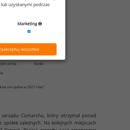
e lub uzyskanymi podczas
Marketing
Zaakceptuj wszystkie
ków zarządów w 2021 roku”
s zarządu Comarchu, który otrzymał ponad
 spółek zależnych. Na kolejnych miejscach