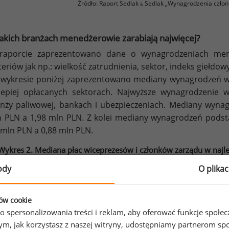
Źródło: Raport Sedlak
Sedlak „Wynagrodzenia człon
&
akich branżach menedżerowie zarabiają najwięcej?
raporcie zaprezentowano dane o wynagrodzeniach men
teriów jak np.: wielkość zatrudnienia, sektor, indeks giełdow
wykresie poniżej zaprezentowano mediany wynagrodzeń wi
lepiej opłacanych sektorach. Najwyższe wynagrodzenie 
nży paliwowej, bankach i ubezpieczeniach. Mediany wynag
 PLN a 1,98 mln PLN. Z kolei mediany wynagrodzeń podst
 mln PLN a 0,88 mln PLN.
Wykres 2. Mediana płac wiceprezesów i członków zarządu w najl
(w PLN)
ody
O plika
ków cookie
o spersonalizowania treści i reklam, aby oferować funkcje społe
o tym, jak korzystasz z naszej witryny, udostępniamy partnerom