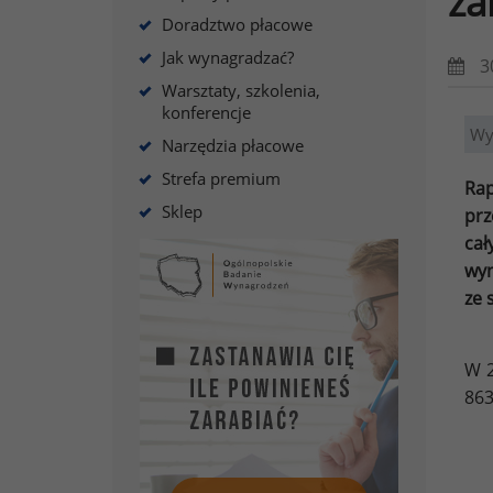
za
Doradztwo płacowe
Jak wynagradzać?
3
Warsztaty, szkolenia,
konferencje
Wy
Narzędzia płacowe
Strefa premium
Rap
Sklep
prz
cał
wyn
ze 
W 2
863