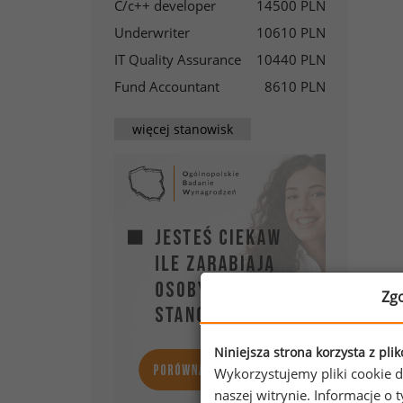
C/c++ developer
14500 PLN
Underwriter
10610 PLN
IT Quality Assurance
10440 PLN
Fund Accountant
8610 PLN
więcej stanowisk
Zg
Fu
W t
Niniejsza strona korzysta z pli
zar
Wykorzystujemy pliki cookie d
naj
naszej witrynie. Informacje 