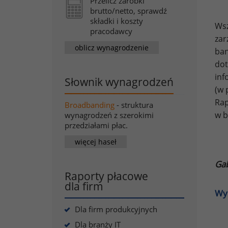
Przelicz zarobki
brutto/netto, sprawdź
składki i koszty
Wsz
pracodawcy
za
oblicz wynagrodzenie
ban
dot
in
Słownik wynagrodzeń
(w 
Ra
Broadbanding
- struktura
w b
wynagrodzeń z szerokimi
przedziałami płac.
więcej haseł
Gab
Raporty płacowe
dla firm
Wy
Dla firm produkcyjnych
Dla branży IT