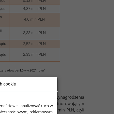
ądu
5,12 mln PLN
ądu
4,87 mln PLN
s
4,6 mln PLN
s
3,33 mln PLN
ządu
2,52 mln PLN
ządu
2,39 mln PLN
 zarządów banków w 2021 roku”
ch cookie
rodzeń zarządów banków. Na wynagrodzenia
 niebędący jednak bankiem odnotowującym
cznościowe i analizować ruch w
dzenia zarządu wydaje 20,18 mln PLN, czyli
 społecznościowym, reklamowym