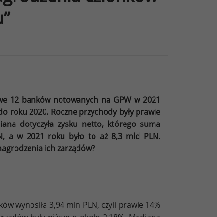
u”
sowe 12 banków notowanych na GPW w 2021
do roku 2020. Roczne przychody były prawie
iana dotyczyła zysku netto, którego suma
N, a w 2021 roku było to aż 8,3 mld PLN.
nagrodzenia ich zarządów?
w wynosiła 3,94 mln PLN, czyli prawie 14%
arządów były niższe o około 2,18%. Mediana