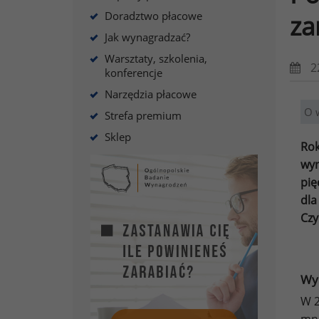
Doradztwo płacowe
za
Jak wynagradzać?
Warsztaty, szkolenia,
2
konferencje
Narzędzia płacowe
O 
Strefa premium
Sklep
Rok
wyn
pię
dla
Czy
Wy
W 2
mni