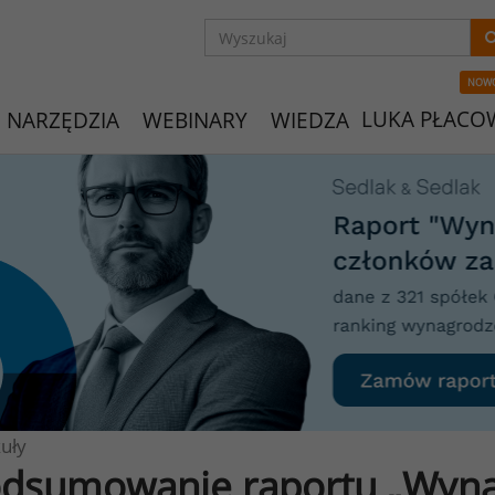
NOW
LUKA PŁACO
NARZĘDZIA
WEBINARY
WIEDZA
uły
dsumowanie raportu „Wyna