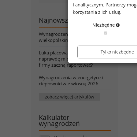
0,7
i analitycznym. Partnerzy mo
cie
korzystania z ich usług.
SA 
Najnowsze artykuły
Niezbędne
wsp
pią
Wynagrodzenia w województwie
wielkopolskim wiosną 2026
w t
Tylko niezbędne
Luka płacowa pod lupą. Co
naprawdę mierzy wskaźnik, który
firmy zaczną raportować?
Wynagrodzenia w energetyce i
ciepłownictwie wiosną 2026
zobacz więcej artykułów
Kalkulator
wynagrodzeń