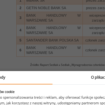
1
MBANK SA
prezes zarz
2
GETIN NOBLE BANK SA
prezes zarz
BANK HANDLOWY W
wicepreze
3
WARSZAWIE SA
zarządu
BANK HANDLOWY W
wicepreze
4
WARSZAWIE SA
zarządu
5
SANTANDER BANK POLSKA SA
członek zar
BANK HANDLOWY W
6
członek zar
WARSZAWIE SA
Źródło: Raport Sedlak
Sedlak „Wynagrodzenia członków
&
ody
O plika
ndusze wynagrodzeń
abeli 2. przedstawiono pięć najwyższych funduszy wynag
ków cookie
ządu najwięcej przeznacza Santander Bank Polska SA,
o spersonalizowania treści i reklam, aby oferować funkcje społe
wyższy zysk netto. Bank Handlowy w Warszawie na wynagro
o tym, jak korzystasz z naszej witryny, udostępniamy partnerom