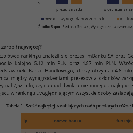
Źródło: Raport Sedlak
Sedlak „Wynagrodzenia członków
&
 zarobił najwięcej?
zołówce rankingu znaleźli się prezesi mBanku SA oraz Ge
osiło kolejno 5,12 mln PLN oraz 4,87 mln PLN. Wśród
edstawiciele Banku Handlowego, którzy otrzymali 4,6 mln
nica między wynagrodzeniami prezesów a członków zarząd
zymał 2,52 mln, czyli ponad dwukrotnie mniej od najlepiej 
jscu w rankingu uwzględniającym wszystkie osoby zasiadaj
Tabela 1. Sześć najlepiej zarabiających osób pełniących różn
lp.
nazwa banku
funkcja