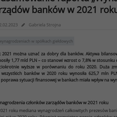
rządów banków w 2021 rok
2.02.2023
Gabriela Strojna
wynagrodzeniach w spółkach giełdowych
 2021 można uznać za dobry dla banków. Aktywa bilan
osiły 1,77 mld PLN – co stanowi wzrost o 7,8% w stosunku 
ciokrotnie wyższe w porównaniu do roku 2020. Duża zm
 wszystkich banków w 2020 roku wynosiła 625,7 mln PL
 poprawa sytuacji finansowej w bankach miała wpływ na wy
nagrodzenia członków zarządów banków w 2021 roku
021 roku mediana wynagrodzeń całkowitych prezesów bankó
ej niż w 2020 roku. Również przeciętne pensje członków z