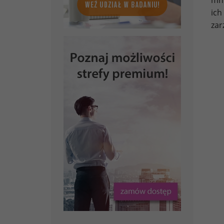
ich
zar