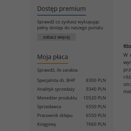
Dostęp premium
Sprawdź co zyskasz wykupując
pełny dostęp do naszego portalu
zobacz więcej
Kto
W c
Moja płaca
wyn
prz
Sprawdź, ile zarabia:
róż
Specjalista ds. BHP
8300 PLN
otr
Analityk sprzedaży
9340 PLN
mie
Menedżer produktu
10520 PLN
Sprzedawca
6550 PLN
Pracownik sklepu
6550 PLN
Księgowy
7660 PLN