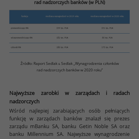
rad nadzorczych banków (w PLN)
funkcja
mediana wynagrodzeń w 2019 roku
mediana wynagrodzeń w 2020 roku
przewodniczący RN
359 tys. PLN
351 tys. PLN
wiceprzewodniczący RN
182 tys. PLN
66 tys. PLN
członek RN
180 tys. PLN
175 tys. PLN
Źródło: Raport Sedlak
Sedlak „Wynagrodzenia członków
&
rad nadzorczych banków w 2020 roku”
Najwyższe zarobki w zarządach i radach
nadzorczych
Wśród najlepiej zarabiających osób pełniących
funkcję w zarządach banków znalazł się prezes
zarządu mBanku SA, banku Getin Noble SA oraz
banku Millennium SA. Najwyższe wynagrodzenie