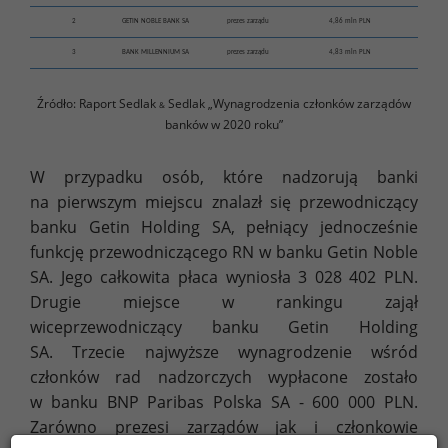
2
GETIN NOBLE BANK SA
prezes zarządu
4,86 mln PLN
3
BANK MILLENNIUM SA
prezes zarządu
4,83 mln PLN
Źródło: Raport Sedlak
Sedlak „Wynagrodzenia członków zarządów
&
banków w 2020 roku”
W przypadku osób, które nadzorują banki
na pierwszym miejscu znalazł się przewodniczący
banku Getin Holding SA, pełniący jednocześnie
funkcję przewodniczącego RN w banku Getin Noble
SA. Jego całkowita płaca wyniosła 3 028 402 PLN.
Drugie miejsce w rankingu zajął
wiceprzewodniczący banku Getin Holding
SA. Trzecie najwyższe wynagrodzenie wśród
członków rad nadzorczych wypłacone zostało
w banku BNP Paribas Polska SA - 600 000 PLN.
Zarówno prezesi zarządów jak i członkowie