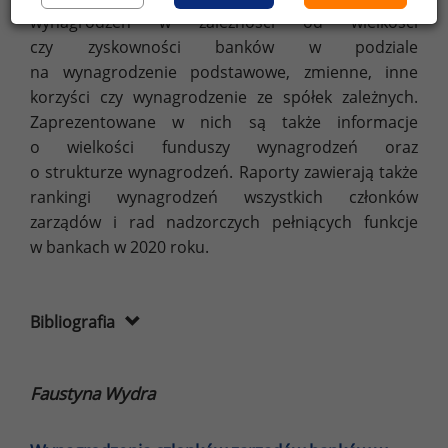
wynagrodzeń w zależności od wielkości
czy zyskowności banków w podziale
na wynagrodzenie podstawowe, zmienne, inne
korzyści czy wynagrodzenie ze spółek zależnych.
Zaprezentowane w nich są także informacje
o wielkości funduszy wynagrodzeń oraz
o strukturze wynagrodzeń. Raporty zawierają także
rankingi wynagrodzeń wszystkich członków
zarządów i rad nadzorczych pełniących funkcje
w bankach w 2020 roku.
Bibliografia
Faustyna Wydra