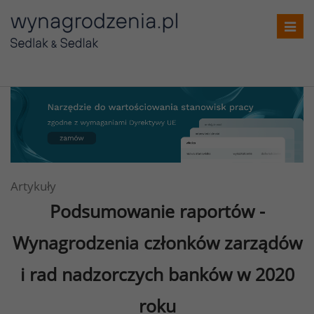
T
o
g
g
l
e
n
a
v
i
Artykuły
g
Podsumowanie raportów -
a
t
Wynagrodzenia członków zarządów
i
i rad nadzorczych banków w 2020
o
n
roku