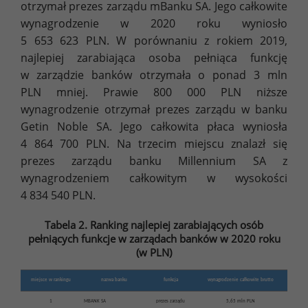
otrzymał prezes zarządu mBanku SA. Jego całkowite
wynagrodzenie w 2020 roku wyniosło
5 653 623 PLN. W porównaniu z rokiem 2019,
najlepiej zarabiająca osoba pełniąca funkcję
w zarządzie banków otrzymała o ponad 3 mln
PLN mniej. Prawie 800 000 PLN niższe
wynagrodzenie otrzymał prezes zarządu w banku
Getin Noble SA. Jego całkowita płaca wyniosła
4 864 700 PLN. Na trzecim miejscu znalazł się
prezes zarządu banku Millennium SA z
wynagrodzeniem całkowitym w wysokości
4 834 540 PLN.
Tabela 2. Ranking najlepiej zarabiających osób
pełniących funkcje w zarządach banków w 2020 roku
(w PLN)
miejsce w rankingu
nazwa banku
funkcja
wynagrodzenie całkowite brutto
1
MBANK SA
prezes zarządu
5,65 mln PLN