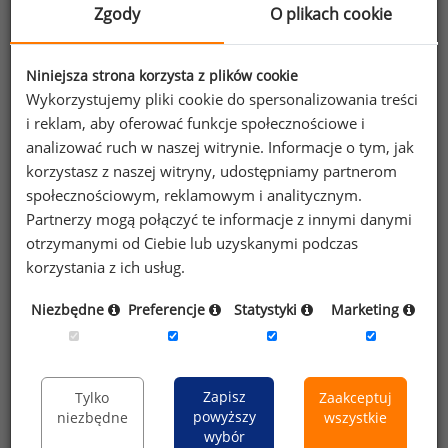
rad nadzorczych banków przepracowali cały 2020
Zgody
O plikach cookie
rok.
Tabela 3. Ranking najlepiej zarabiających osób
Niniejsza strona korzysta z plików cookie
pełniących funkcje w radach nadzorczych banków
Wykorzystujemy pliki cookie do spersonalizowania treści
w 2020 roku (w PLN)
i reklam, aby oferować funkcje społecznościowe i
analizować ruch w naszej witrynie. Informacje o tym, jak
miejsce w rankingu
nazwa banku
funkcja
wynagrodzenie całkowite brutto
korzystasz z naszej witryny, udostępniamy partnerom
GETIN HOLDING SA /
społecznościowym, reklamowym i analitycznym.
1
przewodniczący RN
3,03 mln PLN
GETIN NOBLE BANK SA
Partnerzy mogą połączyć te informacje z innymi danymi
otrzymanymi od Ciebie lub uzyskanymi podczas
2
GETIN HOLDING SA
wiceprzewodniczący RN
845 tys. PLN
korzystania z ich usług.
3
BNP PARIBAS BANK POLSKA SA
przewodniczący RN
600 tys. PLN
Niezbędne
Preferencje
Statystyki
Marketing
Źródło: Raport Sedlak
Sedlak „Wynagrodzenia członków
&
rad nadzorczych banków w 2020 roku”
Powyższe dane to tylko niewielki wycinek informacji,
Zapisz
Tylko
Zaakceptuj
powyższy
niezbędne
wszystkie
które zawierają pełne wersje raportów.
wybór
W raportach znajdą Państwo informacje dotyczące