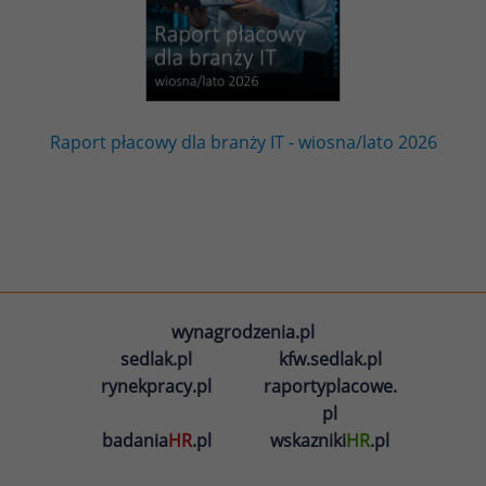
Raport płacowy dla branży IT - wiosna/lato 2026
wynagrodzenia.pl
sedlak.pl
kfw.sedlak.pl
rynekpracy.pl
raportyplacowe.
pl
badania
HR
.pl
wskazniki
HR
.pl