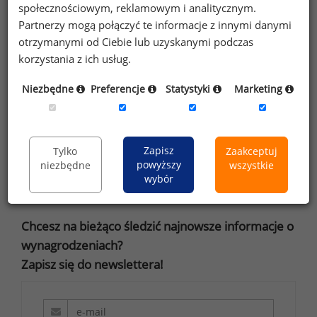
Compensation & Benefits stają przed wyzwaniem
społecznościowym, reklamowym i analitycznym.
stworzenia systemu wynagrodzeń, który pogodzi
Partnerzy mogą połączyć te informacje z innymi danymi
interesy wielu pokoleń.
otrzymanymi od Ciebie lub uzyskanymi podczas
korzystania z ich usług.
Jak to zrobić? Wraz z uczestnikami
XIII Krakowskiego
Niezbędne
Preferencje
Statystyki
Marketing
Forum Wynagrodzeń
postaram się odpowiedzieć
na to pytanie już 21 maja.
Zapisz
Tylko
Zaakceptuj
powyższy
niezbędne
wszystkie
Paweł Biniarz
wybór
Chcesz na bieżąco śledzić najnowsze informacje o
wynagrodzeniach?
Zapisz się do newslettera!