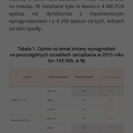
na miesiąc. W rezultacie była to kwota o 4 000 PLN
wyższa niż dyrektorów z niezmienionym
wynagrodzeniem i o 4 200 wyższa od tych, których
zarobki spadły.
Tabela 1. Opinie na temat zmiany wynagrodzeń
na poszczególnych szczeblach zarządzania w 2015 roku
(n= 143 009, w %)
szczebel
zmiana wynagrodzenia
odsetek odpowiedzi
mediana wynagrodzeń
takie samo
48,3
10 000
dyrektor (n=7 142)
większe
42,3
14 000
mniejsze
8,5
9 800
takie samo
45,1
5 400
kierownik (n=26 125)
większe
45,7
6 500