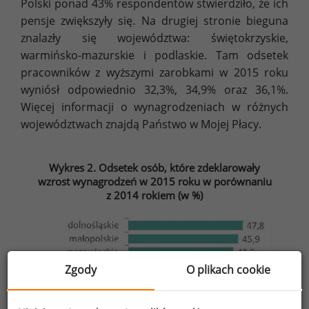
Polski ponad 43% respondentów stwierdziło, że ich
pensje zwiększyły się. Na drugiej stronie bieguna
znalazły się województwa: świętokrzyskie,
warmińsko-mazurskie i podlaskie. Tam odsetek
pracowników z wyższymi zarobkami w 2015 roku
wyniósł odpowiednio 32,3%, 34,9% oraz 36,1%.
Więcej informacji o wynagrodzeniach w różnych
województwach znajdą Państwo w Mojej Płacy.
Wykres 2. Odsetek osób, które zdeklarowały
wzrost wynagrodzeń w 2015 roku w porównaniu
z 2014 rokiem (w %)
Zgody
O plikach cookie