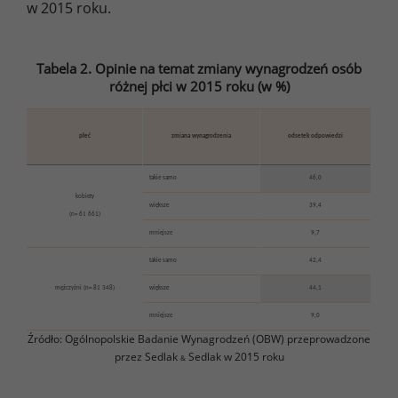
w 2015 roku.
Tabela 2. Opinie na temat zmiany wynagrodzeń osób
różnej płci w 2015 roku (w %)
płeć
zmiana wynagrodzenia
odsetek odpowiedzi
takie samo
46,0
kobiety
większe
39,4
(n= 61 661)
mniejsze
9,7
takie sam
o
42,4
mężczyźni (n= 81 348)
większe
44,1
mniejsze
9,0
Źródło: Ogólnopolskie Badanie Wynagrodzeń (OBW) przeprowadzone
przez Sedlak
Sedlak w 2015 roku
&