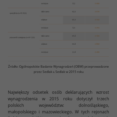
mniejsze
8,2
5 000
takie samo
42,0
3 670
specjalista (n=70 622)
większe
45,4
4 550
mniejsze
8,4
3 493
takie samo
45,8
2 500
pracownik szeregowy (n=39 120)
większe
33,8
2 800
mniejsze
11,8
2 400
Źródło: Ogólnopolskie Badanie Wynagrodzeń (OBW) przeprowadzone
przez Sedlak
Sedlak w 2015 roku
&
Największy odsetek osób deklarujących wzrost
wynagrodzenia w 2015 roku dotyczył trzech
polskich województw: dolnośląskiego,
małopolskiego i mazowieckiego. W tych rejonach