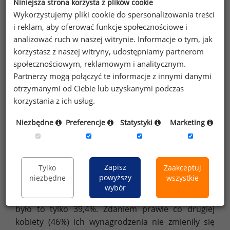
Niniejsza strona korzysta z plików cookie
Wykorzystujemy pliki cookie do spersonalizowania treści
i reklam, aby oferować funkcje społecznościowe i
analizować ruch w naszej witrynie. Informacje o tym, jak
korzystasz z naszej witryny, udostępniamy partnerom
społecznościowym, reklamowym i analitycznym.
Partnerzy mogą połączyć te informacje z innymi danymi
otrzymanymi od Ciebie lub uzyskanymi podczas
korzystania z ich usług.
Źródło: Ogólnopolskie Badanie Wynagrodzeń (OBW) przeprowadzone
przez Sedlak
Sedlak w 2015 roku
Niezbędne
Preferencje
Statystyki
Marketing
&
Mężczyźni częściej deklarowali wzrost wynagrodzeń
Zapisz
Tylko
Zaakceptuj
w 2015 roku niż kobiety. Wśród przedstawicieli płci
powyższy
niezbędne
wszystkie
męskiej odsetek osób, których wynagrodzenia
wybór
wzrosły wyniósł 44,1%, a w przypadku płci żeńskiej
było to tylko 39,4%. Zdaniem prawie co drugiej
kobiety (46%) ich wynagrodzenia nie zmieniły się