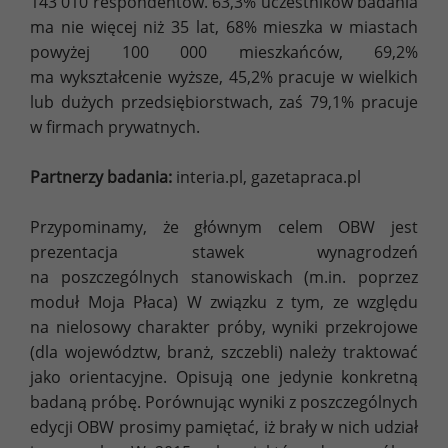
143 010 respondentów. 63,3% uczestników badania
ma nie więcej niż 35 lat, 68% mieszka w miastach
powyżej 100 000 mieszkańców, 69,2%
ma wykształcenie wyższe, 45,2% pracuje w wielkich
lub dużych przedsiębiorstwach, zaś 79,1% pracuje
w firmach prywatnych.
Partnerzy badania:
interia.pl, gazetapraca.pl
Przypominamy, że głównym celem OBW jest
prezentacja stawek wynagrodzeń
na poszczególnych stanowiskach (m.in. poprzez
moduł Moja Płaca) W związku z tym, ze względu
na nielosowy charakter próby, wyniki przekrojowe
(dla województw, branż, szczebli) należy traktować
jako orientacyjne. Opisują one jedynie konkretną
badaną próbę. Porównując wyniki z poszczególnych
edycji OBW prosimy pamiętać, iż brały w nich udział