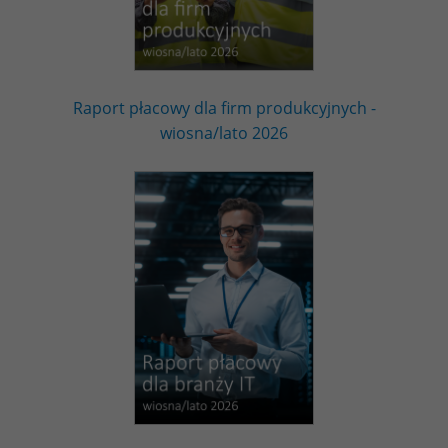
Raport płacowy dla firm produkcyjnych -
wiosna/lato 2026