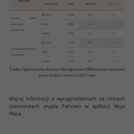
rodzaj kapitału
wynagrodzenia
próby
odpowiedzi
wynagrodzeń
takie samo
16 143
35,2
4 844
przewaga kapitału
zagranicznego
większe
24 880
54,2
5 700
(powyżej 50%)
mniejsze
2 856
6,2
4 000
takie samo
46 720
48,1
3 300
przewaga kapitału polskiego
większe
35 325
36,4
3 900
(powyżej 50%)
mniejsze
10 442
10,8
3 000
Źródło: Ogólnopolskie Badanie Wynagrodzeń (OBW) przeprowadzone
przez Sedlak
Sedlak w 2015 roku
&
Więcej informacji o wynagrodzeniach na różnych
stanowiskach znajdą Państwo w aplikacji Moja
Płaca.