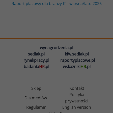
Raport płacowy dla branży IT - wiosna/lato 2026
wynagrodzenia.pl
sedlak.pl
kfw.sedlak.pl
rynekpracy.pl
raportyplacowe.pl
badania
HR
.pl
wskazniki
HR
.pl
Sklep
Kontakt
Polityka
Dla mediów
prywatności
Regulamin
English version