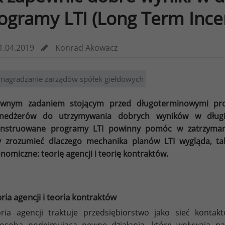
ogramy LTI (Long Term Incen
1.04.2019
Konrad Akowacz
nagradzanie zarządów spółek giełdowych
ównym zadaniem stojącym przed długoterminowymi pro
nedżerów do utrzymywania dobrych wyników w długi
onstruowane programy LTI powinny pomóc w zatrzyman
 zrozumieć dlaczego mechanika planów LTI wygląda, ta
nomiczne: teorię agencji i teorię kontraktów.
ria agencji i teoria kontraktów
ria agencji traktuje przedsiębiorstwo jako sieć kontak
osoba podejmująca pewne działania, które wpływają na 