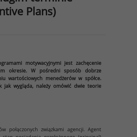
tive Plans)
gramami motywacyjnymi jest zachęcenie
m okresie. W pośredni sposób dobrze
iu wartościowych menedżerów w spółce.
k jak wygląda, należy omówić dwie teorie
tów połączonych związkami agencji. Agent
stan posiadania przełożonego (principal)