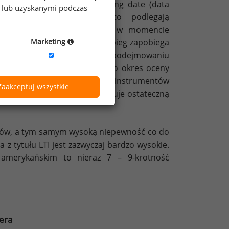
stanowienie planu), a vesting date (data
e lub uzyskanymi podczas
strumenty kapitałowe często podlegają
acza to, że menedżer nawet w momencie
Marketing
kres (zazwyczaj 2 lat). Taki zabieg zapobiega
ończeniem okresu oceny oraz podejmowaniu
 spółki. Pośrednio wydłuża to okres oceny
Oczywiście wycena przyznanych instrumentów
Zaakceptuj wszystkie
czenia. To dodatkowo modyfikuje ostateczną
ników, a tym samym wysoką niepewność co do
 z tytułu LTI jest zazwyczaj bardzo wysokie.
amerykańskim to nieraz 7 – 9-krotność
era