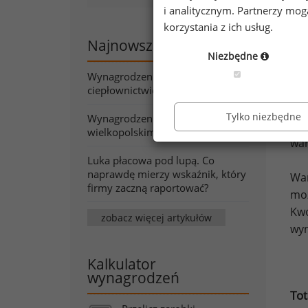
Po 
i analitycznym. Partnerzy mo
pr
korzystania z ich usług.
do
Najnowsze artykuły
Niezbędne
otr
szt
Wynagrodzenia w energetyce i
ciepłownictwie wiosną 2026
dec
wyn
Tylko niezbędne
Wynagrodzenia w województwie
kap
wielkopolskim wiosną 2026
war
Luka płacowa pod lupą. Co
naprawdę mierzy wskaźnik, który
War
firmy zaczną raportować?
moż
Kw
zobacz więcej artykułów
wy
Kalkulator
wynagrodzeń
Tot