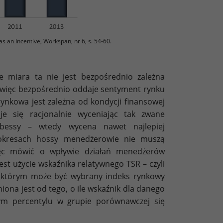
s an Incentive, Workspan, nr 6, s. 54-60.
 miara ta nie jest bezpośrednio zależna
a więc bezpośrednio oddaje sentyment rynku
rynkowa jest zależna od kondycji finansowej
je się racjonalnie wyceniając tak zwane
 bessy – wtedy wycena nawet najlepiej
 okresach hossy menedżerowie nie muszą
więc mówić o wpływie działań menedżerów
t użycie wskaźnika relatywnego TSR – czyli
 którym może być wybrany indeks rynkowy
na jest od tego, o ile wskaźnik dla danego
rym percentylu w grupie porównawczej się