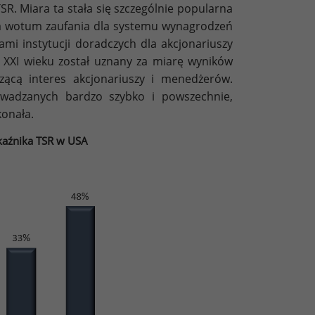
R. Miara ta stała się szczególnie popularna
a wotum zaufania dla systemu wynagrodzeń
mi instytucji doradczych dla akcjonariuszy
y XXI wieku został uznany za miarę wyników
czącą interes akcjonariuszy i menedżerów.
owadzanych bardzo szybko i powszechnie,
konała.
kaźnika TSR w USA