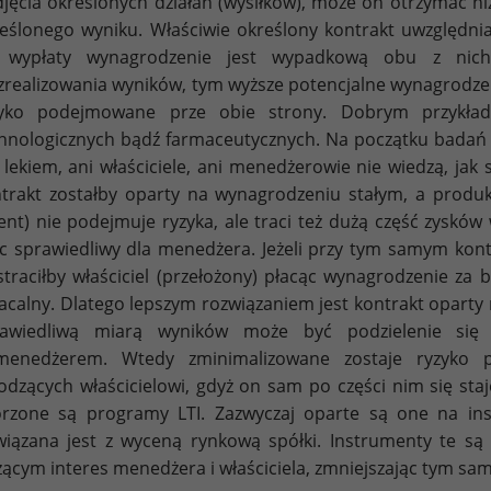
jęcia określonych działań (wysiłków), może on otrzymać ni
eślonego wyniku. Właściwie określony kontrakt uwzględni
 wypłaty wynagrodzenie jest wypadkową obu z nich.
zrealizowania wyników, tym wyższe potencjalne wynagrodzen
zyko podejmowane prze obie strony. Dobrym przykła
hnologicznych bądź farmaceutycznych. Na początku bada
 lekiem, ani właściciele, ani menedżerowie nie wiedzą, jak 
trakt zostałby oparty na wynagrodzeniu stałym, a produ
ent) nie podejmuje ryzyka, ale traci też dużą część zysków 
c sprawiedliwy dla menedżera. Jeżeli przy tym samym kont
straciłby właściciel (przełożony) płacąc wynagrodzenie za 
acalny. Dlatego lepszym rozwiązaniem jest kontrakt oparty
awiedliwą miarą wyników może być podzielenie się wł
menedżerem. Wtedy zminimalizowane zostaje ryzyko p
odzących właścicielowi, gdyż on sam po części nim się staj
rzone są programy LTI. Zazwyczaj oparte są one na in
iązana jest z wyceną rynkową spółki. Instrumenty te są
zącym interes menedżera i właściciela, zmniejszając tym sa