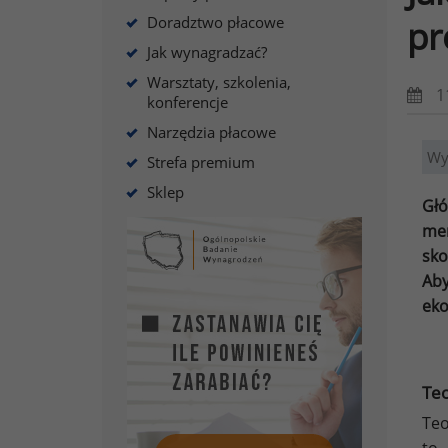
Doradztwo płacowe
pr
Jak wynagradzać?
Warsztaty, szkolenia,
1
konferencje
Narzędzia płacowe
Wy
Strefa premium
Sklep
Gł
me
sk
Aby
eko
Teo
Teo
to 