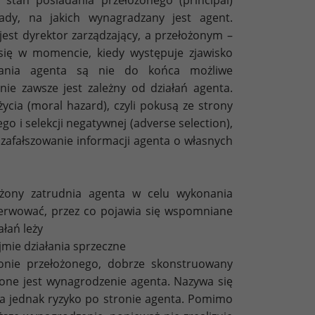
ady, na jakich wynagradzany jest agent.
t dyrektor zarządzający, a przełożonym –
a się w momencie, kiedy występuje zjawisko
iałania agenta są nie do końca możliwe
e zawsze jest zależny od działań agenta.
cia (moral hazard), czyli pokusą ze strony
 i selekcji negatywnej (adverse selection),
zafałszowanie informacji agenta o własnych
łożony zatrudnia agenta w celu wykonania
serwować, przez co pojawia się wspomniane
ałań leży
mie działania sprzeczne
tronie przełożonego, dobrze skonstruowany
ione jest wynagrodzenie agenta. Nazywa się
za jednak ryzyko po stronie agenta. Pomimo