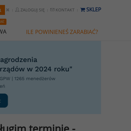
SKLEP
ZALOGUJ SIĘ
KONTAKT
OŚĆ
WA
ILE POWINIENEŚ ZARABIAĆ?
ługim terminie -