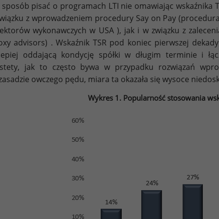
 sposób pisać o programach LTI nie omawiając wskaźnika TS
wiązku z wprowadzeniem procedury Say on Pay (procedur
ektorów wykonawczych w USA ), jak i w związku z zalecenia
oxy advisors) . Wskaźnik TSR pod koniec pierwszej dekad
lepiej oddającą kondycję spółki w długim terminie i łą
stety, jak to często bywa w przypadku rozwiązań wpr
zasadzie owczego pędu, miara ta okazała się wysoce niedos
Wykres 1. Popularność stosowania ws