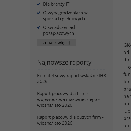
Dla branży IT
O wynagrodzeniach w
spółkach giełdowych
O świadczeniach
pozapłacowych
zobacz więcej
Głó
od 
do 
Najnowsze raporty
i o
fu
Kompleksowy raport wskaźnikiHR
fu
2026
pra
Raport płacowy dla firm z
na 
województwa mazowieckiego -
por
wiosna/lato 2026
lub
Raport płacowy dla dużych firm -
prz
wiosna/lato 2026
on 