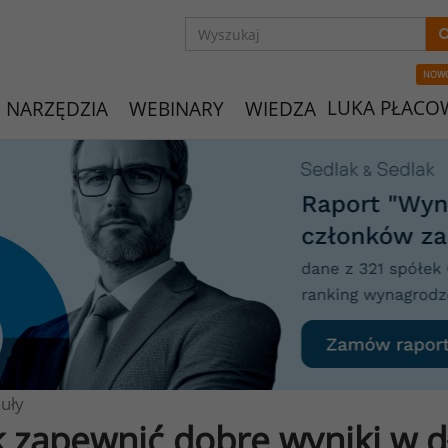
NOW
LUKA PŁACO
NARZĘDZIA
WEBINARY
WIEDZA
uły
k zapewnić dobre wyniki w d