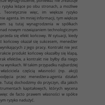
ższe wynagrodzenie, ponieważ nie zrealizuje
a ryzyka leżące po obu stronach, a możliwe
 Teoretycznie więc, im większe ryzyko
ie agenta. Im mniej informacji, tym większe
dem są tutaj wynagrodzenia w spółkach
ń nad nowym rozwiązaniem technologicznym
sprzeda się efekt końcowy. W sytuacji, kiedy
kt końcowy okazał się sukcesem, menedżer
wynikających z jego pracy. Kontrakt nie jest
rakcie produkt końcowy okazałby się klapą,
brak efektów, a kontrakt nie byłby dla niego
 na wynikach. W takim przypadku najbardziej
aściciela częścią własności (np. akcji)
odjęcia przez menedżera-agenta działań
e. Tutaj dochodzimy do przyczyn, dla jakich
strumentach kapitałowych, których wycena
 więc de facto prawem własności w spółce
mym ryzyko nadużyć.