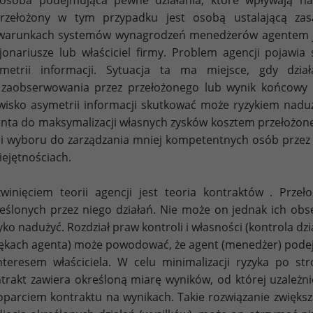
rzełożony w tym przypadku jest osobą ustalającą zas
arunkach systemów wynagrodzeń menedżerów agentem jes
jonariusze lub właściciel firmy. Problem agencji pojawi
ymetrii informacji. Sytuacja ta ma miejsce, gdy dz
zaobserwowania przez przełożonego lub wynik końcowy ni
wisko asymetrii informacji skutkować może ryzykiem naduży
nta do maksymalizacji własnych zysków kosztem przełożonego
li wyboru do zarządzania mniej kompetentnych osób przez 
ejętnościach.
winięciem teorii agencji jest teoria kontraktów . Prze
eślonych przez niego działań. Nie może on jednak ich ob
yko nadużyć. Rozdział praw kontroli i własności (kontrola dzi
ękach agenta) może powodować, że agent (menedżer) podej
nteresem właściciela. W celu minimalizacji ryzyka po s
trakt zawiera określoną miarę wyników, od której uzależn
oparciem kontraktu na wynikach. Takie rozwiązanie zwięks