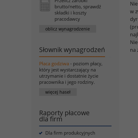
Przelicz zarobki
Nie
brutto/netto, sprawdź
w z
składki i koszty
dyr
pracodawcy
(pr
oblicz wynagrodzenie
naj
Nie
Słownik wynagrodzeń
na 
Płaca godziwa
- poziom płacy,
który jest wystarczający na
utrzymanie i dostatnie życie
pracownika i jego rodziny.
więcej haseł
Raporty płacowe
dla firm
Dla firm produkcyjnych