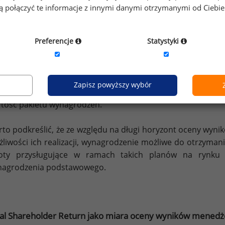
zakończeniu okresu oceny (okres pomiędzy grant date (u
gą połączyć te informacje z innymi danymi otrzymanymi od Ciebi
zyznania instrumentów kapitałowych)) otrzymane in
datkowemu okresowi odroczenia (deferral date). Ozn
Preferencje
Statystyki
zymania akcji nie może ich spieniężyć jeszcze przez pewien o
ucznemu podbijaniu wyników przez menedżerów przed zak
yzji, które na dłuższą metę mogą obniżyć rynkową wycenę
ików o datę odroczenia (czyli z 3 do zazwyczaj 5 lat). 
Zapisz powyższy wybór
itałowych zmienia się zarówno w okresie oceny, jak i odro
tość pakietu wynagrodzeń.
to podkreślić, że ze względu na długi horyzont oceny wy
liwości ich realizacji, wynagrodzenie możliwe do otrzymania
oty przysługujące w ramach takich planów na rynku 
nagrodzenia podstawowego.
al Shareholder Return jako miara oceny wyników menedż