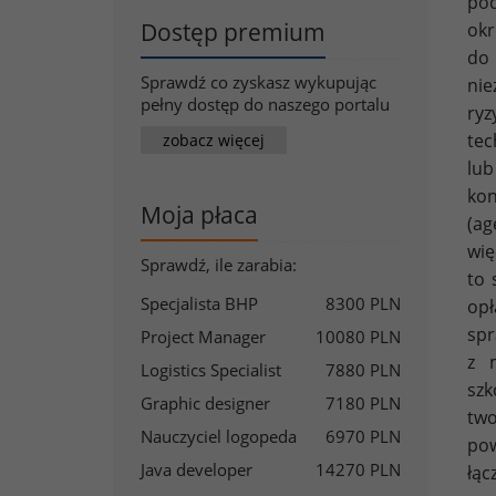
pod
Dostęp premium
okr
do
Sprawdź co zyskasz wykupując
nie
pełny dostęp do naszego portalu
ry
tec
zobacz więcej
lub
kon
Moja płaca
(ag
wię
Sprawdź, ile zarabia:
to 
Specjalista BHP
8300 PLN
opł
spr
Project Manager
10080 PLN
z 
Logistics Specialist
7880 PLN
szk
Graphic designer
7180 PLN
two
Nauczyciel logopeda
6970 PLN
pow
Java developer
14270 PLN
łąc