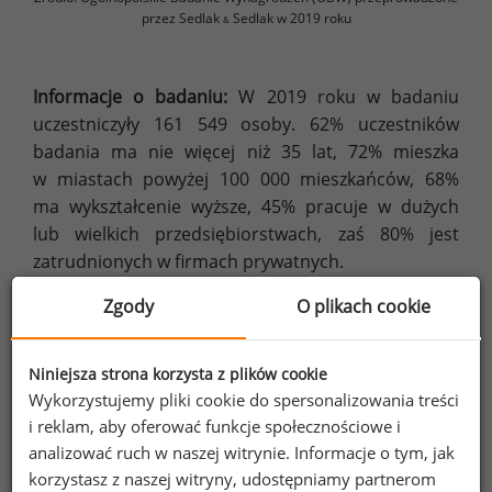
przez Sedlak
Sedlak w 2019 roku
&
Informacje o badaniu:
W 2019 roku w badaniu
uczestniczyły 161 549 osoby. 62% uczestników
badania ma nie więcej niż 35 lat, 72% mieszka
w miastach powyżej 100 000 mieszkańców, 68%
ma wykształcenie wyższe, 45% pracuje w dużych
lub wielkich przedsiębiorstwach, zaś 80% jest
zatrudnionych w firmach prywatnych.
Zgody
O plikach cookie
Powyższy artykuł zawiera jedynie wybrane dane
spośród tych, które posiadamy.
Niniejsza strona korzysta z plików cookie
Jeśli są Państwo zainteresowani szczegółowym
Wykorzystujemy pliki cookie do spersonalizowania treści
raportem na temat wynagrodzeń
i reklam, aby oferować funkcje społecznościowe i
analizować ruch w naszej witrynie. Informacje o tym, jak
zapraszamy do
kontaktu
.
korzystasz z naszej witryny, udostępniamy partnerom