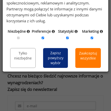
społecznościowym, reklamowym i analitycznym.
Partnerzy mogą połączyć te informacje z innymi danymi
otrzymanymi od Ciebie lub uzyskanymi podczas
Zapraszamy do uczestnictwa w tegorocznej edycji
korzystania z ich usług.
Ogólnopolskiego Badania Wynagrodzeń.
Ankietę do badania można znaleźć
tutaj
.
Niezbędne
Preferencje
Statystyki
Marketing
Zapisz
Tylko
Zaakceptuj
powyższy
Maria Hajec
niezbędne
wszystkie
wybór
Chcesz na bieżąco śledzić najnowsze informacje o
wynagrodzeniach?
Zapisz się do newslettera!