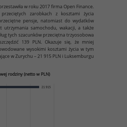
przestawiła w roku 2017 firma Open Finance.
 przeciętych zarobkach z kosztami życia
przeciętne pensje, natomiast do wydatków
szt utrzymania samochodu, wakacji, a także
dług tych szacunków przeciętna trzyosobowa
zczędzić 139 PLN. Okazuje się, że mniej
spowodowane wysokimi kosztami życia w tym
ające w Zurychu – 21 915 PLN i Luksemburgu
wej rodziny (netto w PLN)