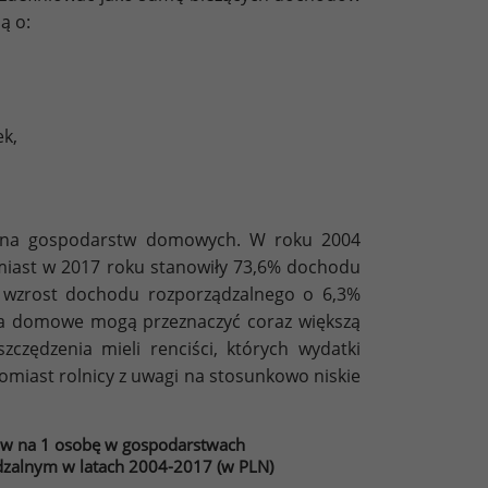
ą o:
ek,
rialna gospodarstw domowych. W roku 2004
omiast w 2017 roku stanowiły 73,6% dochodu
y wzrost dochodu rozporządzalnego o 6,3%
wa domowe mogą przeznaczyć coraz większą
czędzenia mieli renciści, których wydatki
omiast rolnicy z uwagi na stosunkowo niskie
ów na 1 osobę w gospodarstwach
zalnym w latach 2004-2017 (w PLN)