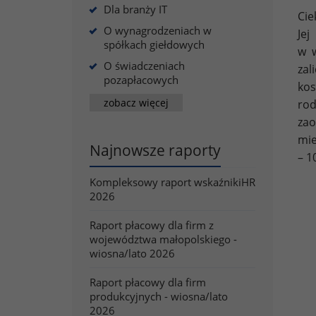
Dla branży IT
Cie
O wynagrodzeniach w
Jej
spółkach giełdowych
w w
O świadczeniach
zal
pozapłacowych
kos
zobacz więcej
rod
zao
mie
Najnowsze raporty
– 1
Kompleksowy raport wskaźnikiHR
2026
Raport płacowy dla firm z
województwa małopolskiego -
wiosna/lato 2026
Raport płacowy dla firm
produkcyjnych - wiosna/lato
2026