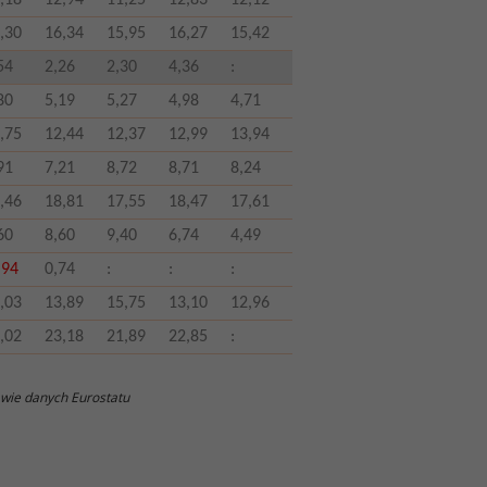
,18
12,94
11,25
12,83
12,12
,30
16,34
15,95
16,27
15,42
54
2,26
2,30
4,36
:
80
5,19
5,27
4,98
4,71
,75
12,44
12,37
12,99
13,94
91
7,21
8,72
8,71
8,24
,46
18,81
17,55
18,47
17,61
60
8,60
9,40
6,74
4,49
,94
0,74
:
:
:
,03
13,89
15,75
13,10
12,96
,02
23,18
21,89
22,85
:
wie danych Eurostatu