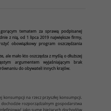
ę gorącym tematem za sprawą podpisanej
e z nią, od 1 lipca 2019 największe firmy,
rożyć obowiązkowy program oszczędzania
e, ale mało kto oszczędza z myślą o dłuższej
Częstym argumentem wyjaśniającym brak
równaniu do obywateli innych krajów.
ej konsumpcji na rzecz przyszłej konsumpcji.
i w dochodzie rozporządzalnym gospodarstwa
zdefiniować jako sumę bieżących dochodów