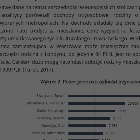
kawe dane na temat oszczędności w europejskich stolicach 
 analitycy porównali dochody trzyosobowej rodziny o
ybranych metropoliach. Na dochody składały się dwie 
iczono: ratę kredytu za mieszkanie, cenę wyżywienia, ko
zty umiarkowanego życia kulturalnego i towarzyskiego. We
zina zamieszkująca w Warszawie może miesięcznie zaos
szczędzi rodzina z Londynu, bo jedynie 84 PLN. Jest to 
ście. Całkiem dużo mogą natomiast odłożyć rodziny mieszk
0 909 PLN (Turek, 2017).
Wykres 2. Potencjalne oszczędności trzyosobo