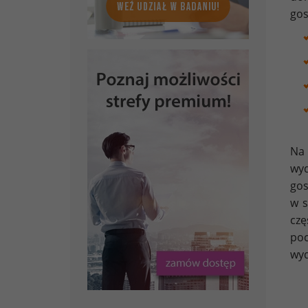
gos
Na 
wyd
gos
w s
czę
poc
wyd