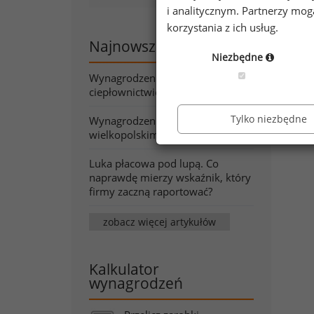
i analitycznym. Partnerzy mo
korzystania z ich usług.
Najnowsze artykuły
Niezbędne
Wynagrodzenia w energetyce i
ciepłownictwie wiosną 2026
Tylko niezbędne
Wynagrodzenia w województwie
wielkopolskim wiosną 2026
Luka płacowa pod lupą. Co
naprawdę mierzy wskaźnik, który
firmy zaczną raportować?
zobacz więcej artykułów
Kalkulator
wynagrodzeń