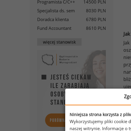
Programista C/C++
14500 PLN
Specjalista ds. sem
8030 PLN
Doradca klienta
6780 PLN
Fund Accountant
8610 PLN
Jak
więcej stanowisk
Jak
osz
nie
prz
nam
bli
uj
Zg
Niniejsza strona korzysta z pli
Wykorzystujemy pliki cookie d
naszej witrynie. Informacje 