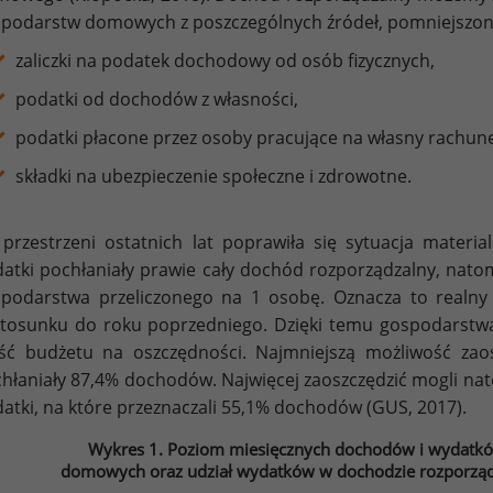
podarstw domowych z poszczególnych źródeł, pomniejszon
zaliczki na podatek dochodowy od osób fizycznych,
podatki od dochodów z własności,
podatki płacone przez osoby pracujące na własny rachun
składki na ubezpieczenie społeczne i zdrowotne.
przestrzeni ostatnich lat poprawiła się sytuacja mate
atki pochłaniały prawie cały dochód rozporządzalny, nat
podarstwa przeliczonego na 1 osobę. Oznacza to realn
tosunku do roku poprzedniego. Dzięki temu gospodarst
ść budżetu na oszczędności. Najmniejszą możliwość zaosz
hłaniały 87,4% dochodów. Najwięcej zaoszczędzić mogli nat
atki, na które przeznaczali 55,1% dochodów (GUS, 2017).
Wykres 1. Poziom miesięcznych dochodów i wydatk
domowych oraz udział wydatków w dochodzie rozporząd