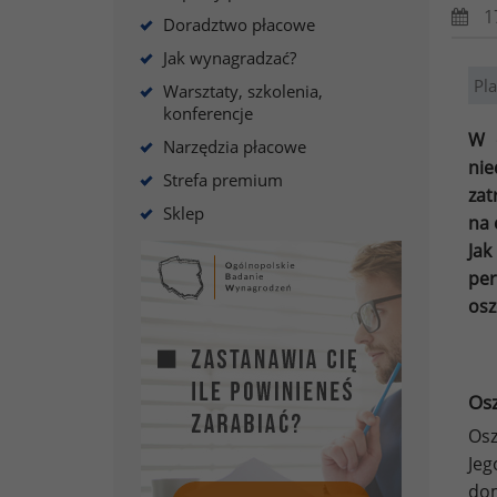
1
Doradztwo płacowe
Jak wynagradzać?
Pl
Warsztaty, szkolenia,
konferencje
W 
Narzędzia płacowe
nie
Strefa premium
za
Sklep
na 
Jak
pe
osz
Osz
Osz
Jeg
dom