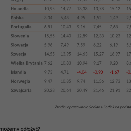
Węgry
8,93
10,97
11,54
12,21
10,58
12
Holandia
10,95
14,77
13,33
13,78
15,12
15
Polska
3,34
5,48
4,95
1,52
1,49
2,
Portugalia
6,81
10,43
9,16
7,45
7,68
7,
Słowenia
15,55
14,40
12,89
12,38
10,23
12
Słowacja
5,96
7,49
7,59
6,22
6,19
5,
Szwecja
14,55
13,95
14,63
15,27
16,97
17
Wielka Brytania
7,62
10,83
10,94
9,17
9,20
8,
Islandia
9,73
4,71
-4,04
-0,90
-1,67
-0
Norwegia
9,47
10,85
9,74
11,56
12,73
13
Szwajcaria
20,28
20,64
20,49
21,46
21,91
22
Źródło: opracowanie Sedlak
Sedlak na podsta
&
 możemy odłożyć?