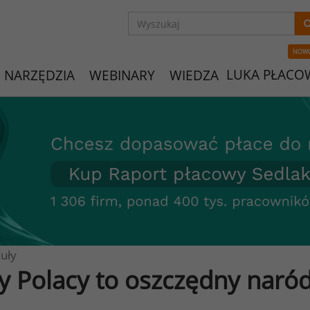
NOW
LUKA PŁACO
NARZĘDZIA
WEBINARY
WIEDZA
uły
y Polacy to oszczędny naró