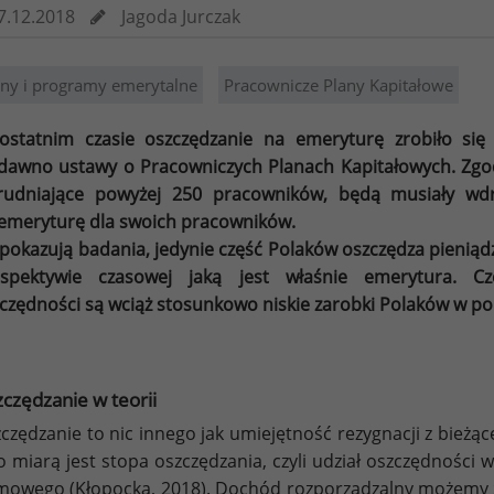
7.12.2018
Jagoda Jurczak
any i programy emerytalne
Pracownicze Plany Kapitałowe
ostatnim czasie oszczędzanie na emeryturę zrobiło si
dawno ustawy o Pracowniczych Planach Kapitałowych. Zgodni
trudniające powyżej 250 pracowników, będą musiały wd
emeryturę dla swoich pracowników.
 pokazują badania, jedynie część Polaków oszczędza pieniądz
rspektywie czasowej jaką jest właśnie emerytura. 
czędności są wciąż stosunkowo niskie zarobki Polaków w po
czędzanie w teorii
czędzanie to nic innego jak umiejętność rezygnacji z bieżąc
o miarą jest stopa oszczędzania, czyli udział oszczędnośc
owego (Kłopocka, 2018). Dochód rozporządzalny możemy 