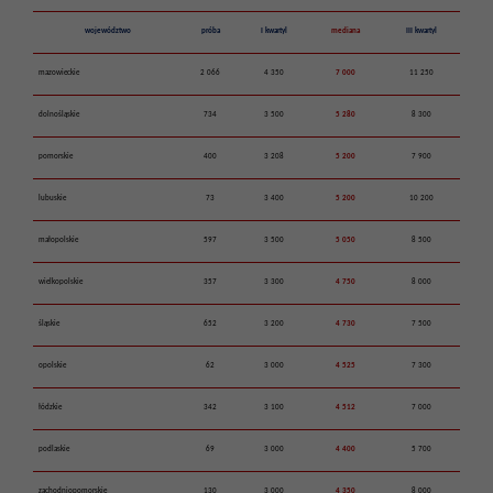
województwo
próba
I kwartyl
mediana
III kwartyl
mazowieckie
2 066
4 350
7 000
11 250
dolnośląskie
734
3 500
5 280
8 300
pomorskie
400
3 208
5 200
7 900
lubuskie
73
3 400
5 200
10 200
małopolskie
597
3 500
5 050
8 500
wielkopolskie
357
3 300
4 750
8 000
śląskie
652
3 200
4 730
7 500
opolskie
62
3 000
4 525
7 300
łódzkie
342
3 100
4 512
7 000
podlaskie
69
3 000
4 400
5 700
zachodniopomorskie
130
3 000
4 350
8 000