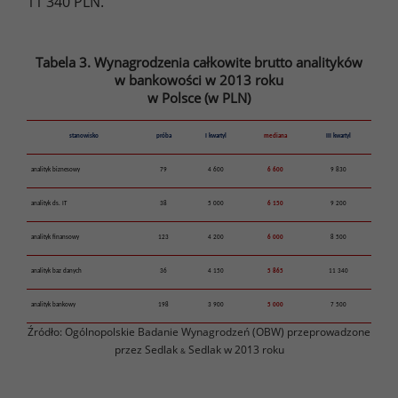
11 340 PLN.
Tabela 3. Wynagrodzenia całkowite brutto analityków
w bankowości w 2013 roku
w Polsce (w PLN)
stanowisko
próba
I kwartyl
mediana
III kwartyl
analityk biznesowy
79
4 600
6 600
9 830
analityk ds. IT
38
5 000
6 150
9 200
analityk finansowy
123
4 200
6 000
8 500
analityk baz danych
36
4 150
5 865
11 340
analityk bankowy
198
3 900
5 000
7 500
Źródło: Ogólnopolskie Badanie Wynagrodzeń (OBW) przeprowadzone
przez Sedlak
Sedlak w 2013 roku
&