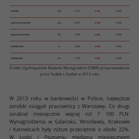
lubelskie
196
2 773
4 100
6 000
warmińsko-mazurskie
120
2 875
4 100
6 250
kujawsko-pomorskie
165
2 900
4 000
6 000
świętokrzyskie
41
2 800
4 000
6 850
podkarpackie
121
2 700
3 500
4 500
Źródło: Ogólnopolskie Badanie Wynagrodzeń (OBW) przeprowadzone
przez Sedlak
Sedlak w 2013 roku
&
W 2013 roku w bankowości w Polsce, najwyższe
zarobki osiągali pracownicy z Warszawy. Co drugi
zarabiał miesięcznie więcej niż 7 100 PLN.
Wynagrodzenia w Gdańsku, Wrocławiu, Krakowie
i Katowicach były niższe przeciętnie o około 22%.
W Łodzi i Poznaniu mediana miesięcznego