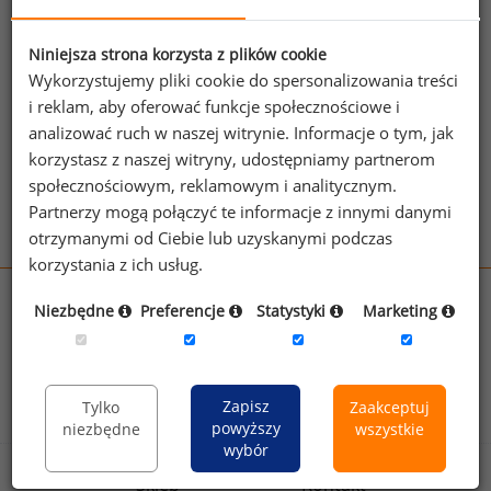
wybranie technik i kryteriów, osób ocenianych
i oceniających. Przy tworzeniu nowego, bądź wdrażaniu
Niniejsza strona korzysta z plików cookie
gotowego systemu bardzo ważną sprawą jest jego
Wykorzystujemy pliki cookie do spersonalizowania treści
adaptacja do warunków istniejących w danej firmie.
i reklam, aby oferować funkcje społecznościowe i
analizować ruch w naszej witrynie. Informacje o tym, jak
Patrz też:
Ocena okresowa pracowników
korzystasz z naszej witryny, udostępniamy partnerom
Zobacz więcej haseł
społecznościowym, reklamowym i analitycznym.
Partnerzy mogą połączyć te informacje z innymi danymi
otrzymanymi od Ciebie lub uzyskanymi podczas
korzystania z ich usług.
wynagrodzenia.pl
Niezbędne
Preferencje
Statystyki
Marketing
sedlak.pl
kfw.sedlak.pl
rynekpracy.pl
raportyplacowe.pl
badania
HR
.pl
wskazniki
HR
.pl
Zapisz
Tylko
Zaakceptuj
powyższy
niezbędne
wszystkie
wybór
Sklep
Kontakt