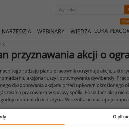
NOW
LUKA PŁACO
NARZĘDZIA
WEBINARY
WIEDZA
nik
an przyznawania akcji o ogr
ach tego rodzaju planu pracownik otrzymuje akcje, z któr
romadzeniu akcjonariuszy i otrzymywania dywidendy. Praco
innego dysponowania akcjami przed upływem określonego o
ażowania pracownika w sprawy spółki. Posiadacz akcji nie c
godny moment do ich zbycia. W rezultacie następuje popr
ody
O plika