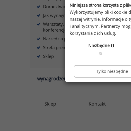
Niniejsza strona korzysta z pli
Doradztwo płacowe
Wykorzystujemy pliki cookie d
Jak wynagradzać?
naszej witrynie. Informacje 
Warsztaty, szkolenia,
i analitycznym. Partnerzy mo
konferencje
korzystania z ich usług.
Narzędzia płacowe
Niezbędne
Strefa premium
Sklep
Tylko niezbędne
wynagrodzenia.pl
sedlak.pl
Sklep
Kontakt