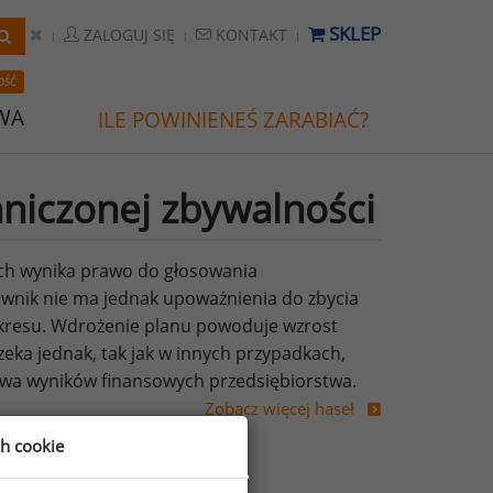
SKLEP
ZALOGUJ SIĘ
KONTAKT
OŚĆ
WA
ILE POWINIENEŚ ZARABIAĆ?
aniczonej zbywalności
ych wynika prawo do głosowania
wnik nie ma jednak upoważnienia do zbycia
kresu. Wdrożenie planu powoduje wzrost
zeka jednak, tak jak w innych przypadkach,
awa wyników finansowych przedsiębiorstwa.
Zobacz więcej haseł
ch cookie