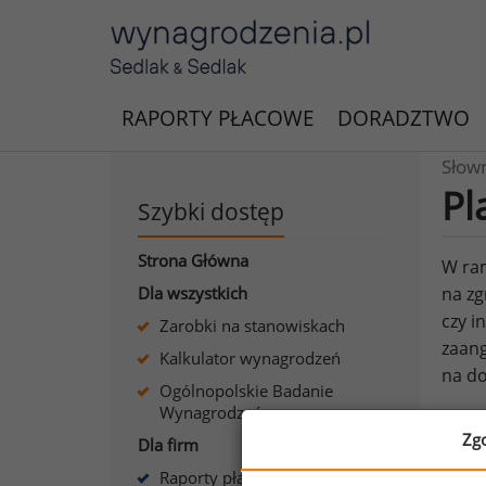
RAPORTY PŁACOWE
DORADZTWO
Słow
Pl
Szybki dostęp
Strona Główna
W ram
Dla wszystkich
na zg
czy 
Zarobki na stanowiskach
zaang
Kalkulator wynagrodzeń
na do
Ogólnopolskie Badanie
Wynagrodzeń
Zg
Dla firm
Raporty płacowe dla firm