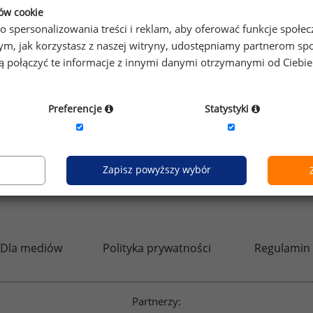
ków cookie
o spersonalizowania treści i reklam, aby oferować funkcje społe
o tym, jak korzystasz z naszej witryny, udostępniamy partnerom
gą połączyć te informacje z innymi danymi otrzymanymi od Ciebi
Preferencje
Statystyki
Zapisz powyższy wybór
kfw.sedlak.pl
rynekpracy.pl
raportyplacowe.p
Dla mediów
Polityka prywatności
Regulamin
Partnerzy: