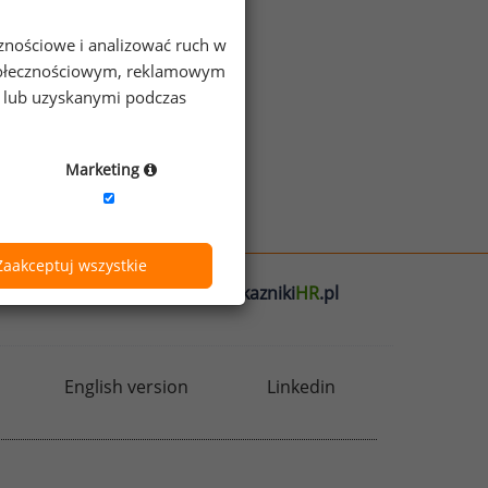
cznościowe i analizować ruch w
 społecznościowym, reklamowym
e lub uzyskanymi podczas
Marketing
Zaakceptuj wszystkie
l
badania
HR
.pl
wskazniki
HR
.pl
English version
Linkedin